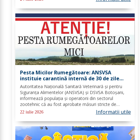
zborurilor sau al pierderii bagajelor....
Pesta Micilor Rumegătoare: ANSVSA
instituie carantină internă de 30 de zile
pentru ovine și caprine
Autoritatea Națională Sanitară Veterinară și pentru
Siguranța Alimentelor (ANSVSA) și DSVSA Botoșani,
informează populația și operatorii din sectorul
zootehnic că au fost aprobate măsuri stricte de
urgență pe întreg teritoriul României. Decizia nr. 1,
Informatii utile
22 iulie 2026
emisă de Comitetul Național pentru Situații de...