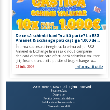
De ce să schimbi bani în altă parte? La BSG
Amanet & Exchange poți câștiga 1.000 de
euro cash!
În urma succesului înregistrat la prima ediție, BSG
Amanet & Exchange lansează o nouă campanie
dedicată clienților care efectuează schimburi valutare
și își înscriu tranzacțiile pe site-ul bsgexchange.ro
Operațiunile pot fi realizate în agenții în perioada 20
Informatii utile
22 iulie 2026
iulie - 22 august 2026, oferind...
2026
Dorohoi News | All Rights Reserved
Setari cookies
Despre noi
Politica de confidențialitate
Politica de utilizare cookie-uri
Termeni și condiții