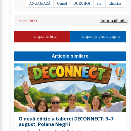
ANGAJEAZĂ
Conted
DOROHOI
Stiri
tehnician
Informatii utile
8 dec. 2023
inapoi la lista
inapoi pe prima pagina
Articole similare
O nouă ediție a taberei DECONNECT: 3–7
august, Poiana Negrii