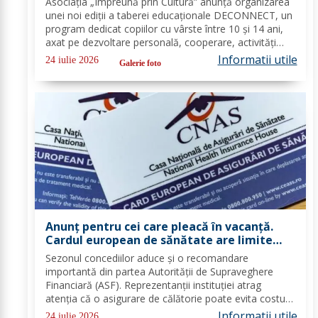
Asociația „Împreună prin Cultură” anunță organizarea
unei noi ediții a taberei educaționale DECONNECT, un
program dedicat copiilor cu vârste între 10 și 14 ani,
axat pe dezvoltare personală, cooperare, activități
outdoor și deconectare totală de la telefon. O tabără
Informatii utile
24 iulie 2026
Galerie foto
cu sens, nu doar o vacanță!...
Anunț pentru cei care pleacă în vacanță.
Cardul european de sănătate are limite
importante. Greșeala care te poate costa
Sezonul concediilor aduce și o recomandare
mii de euro
importantă din partea Autorității de Supraveghere
Financiară (ASF). Reprezentanții instituției atrag
atenția că o asigurare de călătorie poate evita costuri
uriașe în cazul unor probleme medicale, al anulării
Informatii utile
24 iulie 2026