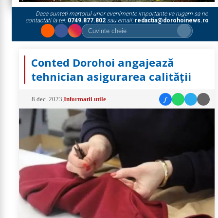
Daca sunteti martorul unor evenimente importante va rugam sa ne
contactati la tel:
0749.877.802
sau email:
redactia@dorohoinews.ro
Conted Dorohoi angajează
tehnician asigurarea calității
f
8 dec. 2023
,
Informatii utile