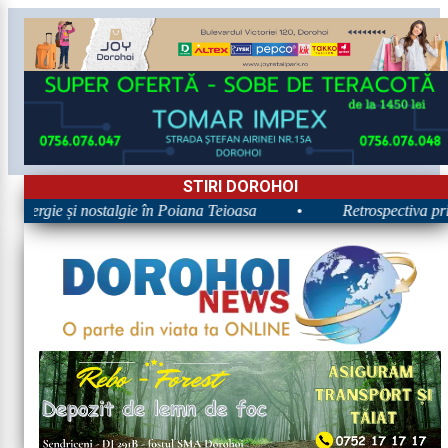
STIRI DOROHOI
 Energie și nostalgie în Poiana Teioasa
•
Retrospectiva prim