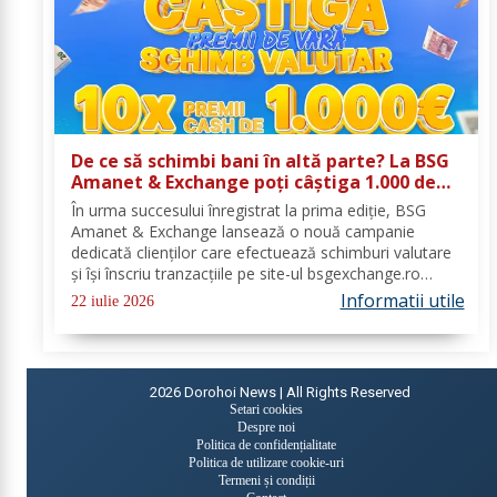
De ce să schimbi bani în altă parte? La BSG
Amanet & Exchange poți câștiga 1.000 de
euro cash!
În urma succesului înregistrat la prima ediție, BSG
Amanet & Exchange lansează o nouă campanie
dedicată clienților care efectuează schimburi valutare
și își înscriu tranzacțiile pe site-ul bsgexchange.ro
Operațiunile pot fi realizate în agenții în perioada 20
Informatii utile
22 iulie 2026
iulie - 22 august 2026, oferind...
2026
Dorohoi News | All Rights Reserved
Setari cookies
Despre noi
Politica de confidențialitate
Politica de utilizare cookie-uri
Termeni și condiții