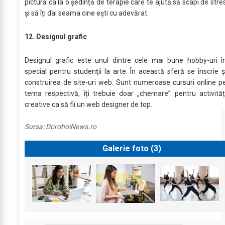
pictură ca la o ședință de terapie care te ajută să scapi de stre
și să îți dai seama cine ești cu adevărat.
12. Designul grafic
Designul grafic este unul dintre cele mai bune hobby-uri î
special pentru studenții la arte. În această sferă se înscrie ș
construirea de site-uri web. Sunt numeroase cursuri online p
tema respectivă, îți trebuie doar „chemare” pentru activităț
creative ca să fii un web designer de top.
Sursa:
DorohoiNews.ro
Galerie foto (
3
)