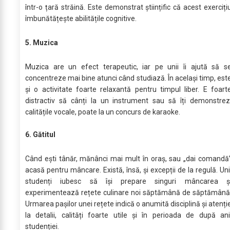
într-o țară străină. Este demonstrat științific că acest exerciți
îmbunătățește abilitățile cognitive.
5. Muzica
Muzica are un efect terapeutic, iar pe unii îi ajută să s
concentreze mai bine atunci când studiază. În același timp, est
și o activitate foarte relaxantă pentru timpul liber. E foart
distractiv să cânți la un instrument sau să îți demonstrez
calitățile vocale, poate la un concurs de karaoke.
6. Gătitul
Când ești tânăr, mănânci mai mult în oraș, sau „dai comandă
acasă pentru mâncare. Există, însă, și excepții de la regulă. Uni
studenți iubesc să își prepare singuri mâncarea ș
experimentează rețete culinare noi săptămână de săptămână
Urmarea pașilor unei rețete indică o anumită disciplină și atenți
la detalii, calități foarte utile și în perioada de după ani
studenției.