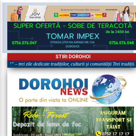
STIRI DOROHOI
!” – trei zile dedicate tradițiilor, culturii și comunității Trei tradiții