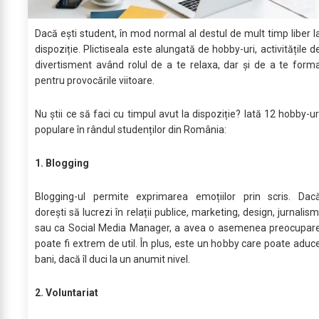
Dacă ești student, în mod normal al destul de mult timp liber l
dispoziție. Plictiseala este alungată de hobby-uri, activitățile d
divertisment având rolul de a te relaxa, dar și de a te form
pentru provocările viitoare.
Nu știi ce să faci cu timpul avut la dispoziție? Iată 12 hobby-ur
populare în rândul studenților din România:
1. Blogging
Blogging-ul permite exprimarea emoțiilor prin scris. Dac
dorești să lucrezi în relații publice, marketing, design, jurnalism
sau ca Social Media Manager, a avea o asemenea preocupar
poate fi extrem de util. În plus, este un hobby care poate aduc
bani, dacă îl duci la un anumit nivel.
2. Voluntariat