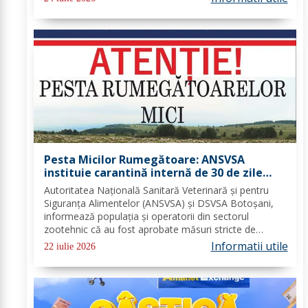
zborurilor sau al pierderii bagajelor....
Pesta Micilor Rumegătoare: ANSVSA
instituie carantină internă de 30 de zile
pentru ovine și caprine
Autoritatea Națională Sanitară Veterinară și pentru
Siguranța Alimentelor (ANSVSA) și DSVSA Botoșani,
informează populația și operatorii din sectorul
zootehnic că au fost aprobate măsuri stricte de
urgență pe întreg teritoriul României. Decizia nr. 1,
Informatii utile
22 iulie 2026
emisă de Comitetul Național pentru Situații de...