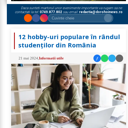
Daca sunteti martorul unor evenimente importante va rugam sa ne
contactati la tel:
0749.877.802
sau email:
redactia@dorohoinews.ro
12 hobby-uri populare în rândul
studenților din România
f
21 mai 2024
,
Informatii utile