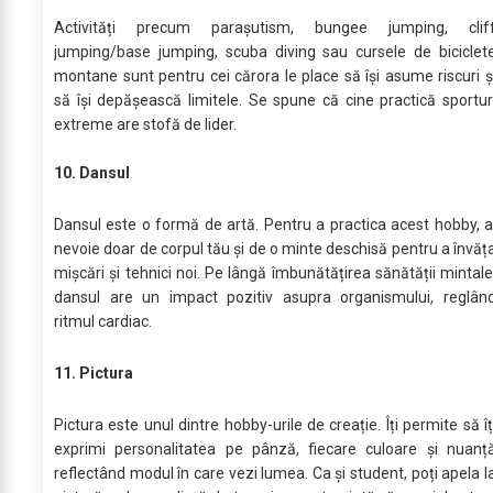
Activități precum parașutism, bungee jumping, clif
jumping/base jumping, scuba diving sau cursele de biciclet
montane sunt pentru cei cărora le place să își asume riscuri ș
să își depășească limitele. Se spune că cine practică sportur
extreme are stofă de lider.
10. Dansul
Dansul este o formă de artă. Pentru a practica acest hobby, a
nevoie doar de corpul tău și de o minte deschisă pentru a învăț
mișcări și tehnici noi. Pe lângă îmbunătățirea sănătății mintale
dansul are un impact pozitiv asupra organismului, reglân
ritmul cardiac.
11. Pictura
Pictura este unul dintre hobby-urile de creație. Îți permite să îț
exprimi personalitatea pe pânză, fiecare culoare și nuanț
reflectând modul în care vezi lumea. Ca și student, poți apela l