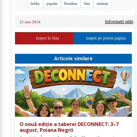
hobby
popular
România
Stiri
studenți
Informatii utile
21 mai 2024
inapoi la lista
inapoi pe prima pagina
Articole similare
O nouă ediție a taberei DECONNECT: 3–7
august, Poiana Negrii