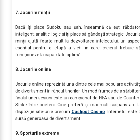
7. Jocurile minții
Dacă îți place Sudoku sau șah, înseamnă că ești răbdător
inteligent, analitic, logic și îți place să gândești strategic. Jocuril
minții ajută foarte mult la dezvoltarea intelectului, un aspec
esențial pentru o etapă a vieții în care creierul trebuie s
funcționeze la capacitate optimă.
8. Jocurile online
Jocurile online reprezintă una dintre cele mai populare activităț
de divertisment în rândul tinerilor. Un mod frumos de a sărbător
finalul unei sesiuni este un campionat de FIFA sau de Counter
Strike între prieteni. Cine preferă și mai mult suspans are l
dispoziție site-urile precum
Cashpot Casino
. Internetul este 
sursă generoasă de divertisment.
9. Sporturile extreme