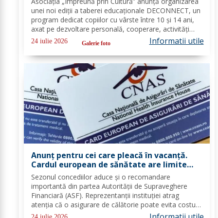
Asociația „Împreună prin Cultură” anunță organizarea
unei noi ediții a taberei educaționale DECONNECT, un
program dedicat copiilor cu vârste între 10 și 14 ani,
axat pe dezvoltare personală, cooperare, activități
outdoor și deconectare totală de la telefon. O tabără
Informatii utile
24 iulie 2026
Galerie foto
cu sens, nu doar o vacanță!...
Anunț pentru cei care pleacă în vacanță.
Cardul european de sănătate are limite
importante. Greșeala care te poate costa
Sezonul concediilor aduce și o recomandare
mii de euro
importantă din partea Autorității de Supraveghere
Financiară (ASF). Reprezentanții instituției atrag
atenția că o asigurare de călătorie poate evita costuri
uriașe în cazul unor probleme medicale, al anulării
Informatii utile
24 iulie 2026