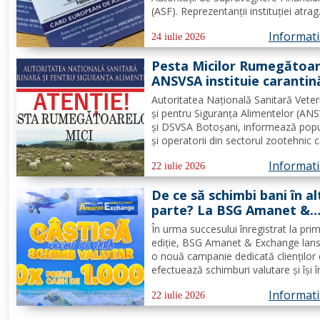
(ASF). Reprezentanții instituției atrag
atenția că o asigurare de călătorie 
Informatii
evita costuri uriașe în cazul unor
24 iulie 2026
probleme medicale, al anulării zborur
Pesta Micilor Rumegătoar
sau al pierderii bagajelor....
ANSVSA instituie carantin
internă de 30 de zile pent
Autoritatea Națională Sanitară Veter
ovine și caprine
și pentru Siguranța Alimentelor (AN
și DSVSA Botoșani, informează popu
și operatorii din sectorul zootehnic 
fost aprobate măsuri stricte de urge
Informatii
pe întreg teritoriul României. Decizia 
22 iulie 2026
emisă de Comitetul Național pentru
De ce să schimbi bani în al
Situații de...
parte? La BSG Amanet &
Exchange poți câștiga 1.0
În urma succesului înregistrat la pri
de euro cash!
ediție, BSG Amanet & Exchange lan
o nouă campanie dedicată clienților
efectuează schimburi valutare și își î
tranzacțiile pe site-ul bsgexchange.r
Informatii
Operațiunile pot fi realizate în agenții
22 iulie 2026
perioada 20 iulie - 22 august 2026,