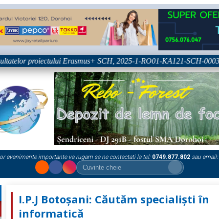
tatelor proiectului Erasmus+ SCH, 2025-1-RO01-KA121-SCH-000333361
or evenimente importante va rugam sa ne contactati la tel:
0749.877.802
sau email:
I.P.J Botoșani: Căutăm specialiști în
informatică