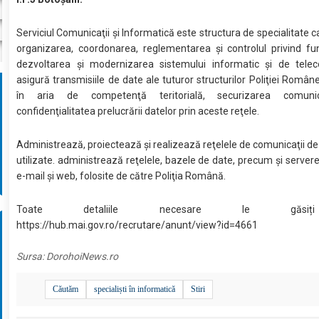
Serviciul Comunicaţii şi Informatică este structura de specialitate c
organizarea, coordonarea, reglementarea şi controlul privind fu
dezvoltarea şi modernizarea sistemului informatic şi de teleco
asigură transmisiile de date ale tuturor structurilor Poliţiei Române
în aria de competenţă teritorială, securizarea comunica
confidenţialitatea prelucrării datelor prin aceste reţele.
Administrează, proiectează şi realizează reţelele de comunicaţii d
utilizate. administrează reţelele, bazele de date, precum şi servere
e-mail şi web, folosite de către Poliţia Română.
Toate detaliile necesare le găs
https://hub.mai.gov.ro/recrutare/anunt/view?id=4661
Sursa:
DorohoiNews.ro
Căutăm
specialiști în informatică
Stiri