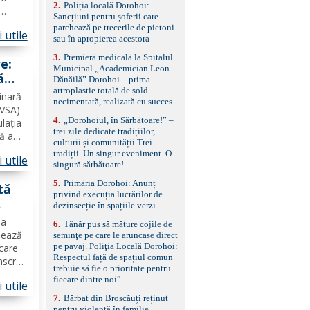
2
.
Poliția locală Dorohoi:
reglaj lombar electric
Sancțiuni pentru șoferii care
pentru șofer și pasager
poate
parchează pe trecerile de pietoni
Volan multifuncțional
 utile
sau în apropierea acestora
îmbrăcat în piele, cu
ilor
padele pentru schimbarea
3
.
Premieră medicală la Spitalul
e:
treptelor Adaptive cruise
Municipal „Academician Leon
control, asistent
ă
Dănăilă” Dorohoi – prima
schimbare bandă și
ru
artroplastie totală de șold
menținere bandă Faruri
inară
necimentată, realizată cu succes
bi-xenon adaptive cu
SVSA)
funcție Cornering,
4
.
„Dorohoiul, în Sărbătoare!” –
lația
asistent fază lungă
trei zile dedicate tradițiilor,
că au
automată , lumini de zi
culturii și comunității Trei
nță
LED, proiectoare ceață
tradiții. Un singur eveniment. O
 utile
nr. 1,
LED, spălătoare faruri
singură sărbătoare!
Senzori parcare
5
.
Primăria Dorohoi: Anunț
față/spate, cameră
tă
privind execuția lucrărilor de
marșarier Keyless entry
dezinsecție în spațiile verzi
& start, geamuri electrice
00
față/spate, oglinzi
ma
6
.
Tânăr pus să măture cojile de
electrice, încălzite și
sează
seminţe pe care le aruncase direct
rabatabile Sistem hands-
pe pavaj. Poliţia Locală Dorohoi:
 care
free, Bluetooth, USB
Respectul față de spațiul comun
nscriu
Sistem start/stop, frână
trebuie să fie o prioritate pentru
de parcare electrică,
o
fiecare dintre noi”
anvelope vară runflat
 utile
 în
Control presiune pneuri,
7
.
Bărbat din Broscăuți reținut
filtru de particule,
pentru violență în familie