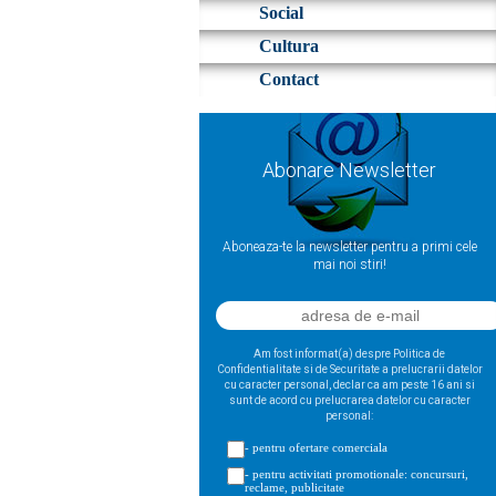
Social
Cultura
Contact
Abonare Newsletter
Aboneaza-te la newsletter pentru a primi cele
mai noi stiri!
Am fost informat(a) despre Politica de
Confidentialitate si de Securitate a prelucrarii datelor
cu caracter personal, declar ca am peste 16 ani si
sunt de acord cu prelucrarea datelor cu caracter
personal:
- pentru ofertare comerciala
- pentru activitati promotionale: concursuri,
reclame, publicitate