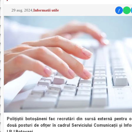
f
29 aug. 2024
,
Informatii utile
Polițiștii botoșăneni fac recrutări din sursă externă pentru 
două posturi de ofițer în cadrul Serviciului Comunicații și Inf
I.P.J Botoșani.