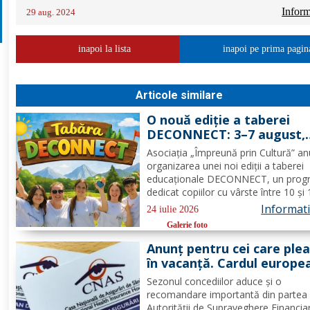
Informa
29 aug. 2024
inapoi la lista
inapoi pe prima pagin
Articole similare
O nouă ediție a taberei
DECONNECT: 3–7 august,
Poiana Negrii
Asociația „Împreună prin Cultură” a
organizarea unei noi ediții a taberei
educaționale DECONNECT, un prog
dedicat copiilor cu vârste între 10 și
ani, axat pe dezvoltare personală,
Informatii
24 iulie 2026
cooperare, activități outdoor și
Galerie foto
deconectare totală de la telefon. O 
cu sens, nu doar o vacanță!...
Anunț pentru cei care ple
în vacanță. Cardul europe
de sănătate are limite
Sezonul concediilor aduce și o
importante. Greșeala care
recomandare importantă din partea
poate costa mii de euro
Autorității de Supraveghere Financia