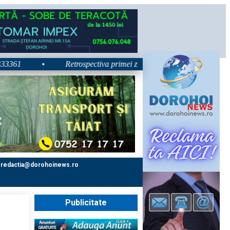
•
Retrospectiva primei zile la Zilele Nordului 2026: Dezbate
redactia@dorohoinews.ro
Publicitate