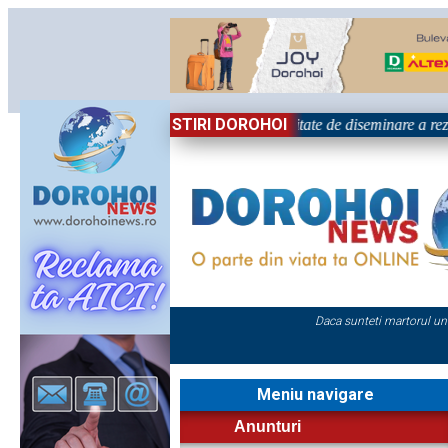
STIRI DOROHOI
țional „Grigore Ghica” Dorohoi - Activitate de diseminare a rezul
Daca sunteti martorul un
Meniu navigare
Anunturi