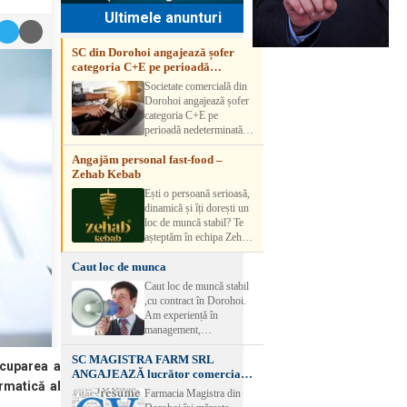
Ultimele anunturi
SC din Dorohoi angajează șofer
categoria C+E pe perioadă
nedeterminată
Societate comercială din
Dorohoi angajează șofer
categoria C+E pe
perioadă nedeterminată.
Candidatul trebuie să
Angajăm personal fast-food –
aibă experiență și atestat
Zehab Kebab
transport marfă. Pentru
detalii, vă rog să sunați la
Ești o persoană serioasă,
numărul de telefon.
dinamică și îți dorești un
loc de muncă stabil? Te
așteptăm în echipa Zehab
Kebab! Posturi
Caut loc de munca
disponibile: -
SHAORMAR AJUTOR
Caut loc de muncă stabil
BUCATAR 2/posturi -
,cu contract în Dorohoi.
LUCRATOR
Am experiență în
COMERCIAL
management,
VANZATOR /2 posturi
contabilitate, ospătărie .
OFERIM : Contract de
SC MAGISTRA FARM SRL
Rog seriozitate
ocuparea a
muncă Program flexibil
ANGAJEAZĂ lucrător comercial –
Salariu motivant, în
ormatică al
DOROHOI
Farmacia Magistra din
funcție de experienț