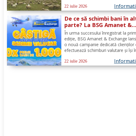
fost aprobate măsuri stricte de urge
Informatii
pe întreg teritoriul României. Decizia 
22 iulie 2026
emisă de Comitetul Național pentru
De ce să schimbi bani în al
Situații de...
parte? La BSG Amanet &
Exchange poți câștiga 1.0
În urma succesului înregistrat la pri
de euro cash!
ediție, BSG Amanet & Exchange lan
o nouă campanie dedicată clienților
efectuează schimburi valutare și își î
tranzacțiile pe site-ul bsgexchange.r
Informatii
Operațiunile pot fi realizate în agenții
22 iulie 2026
perioada 20 iulie - 22 august 2026,
oferind...