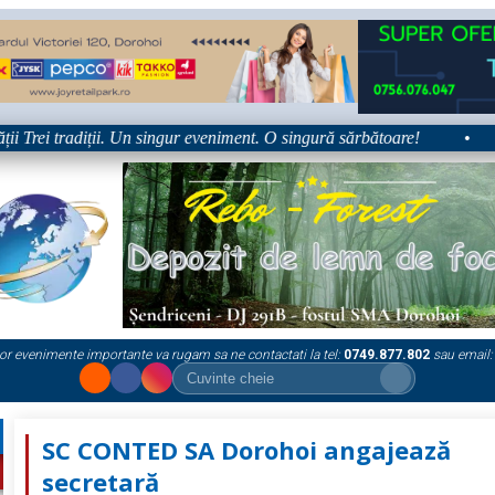
rei tradiții. Un singur eveniment. O singură sărbătoare!
•
Pla
or evenimente importante va rugam sa ne contactati la tel:
0749.877.802
sau email:
SC CONTED SA Dorohoi angajează
secretară