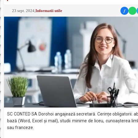
f
23 sept. 2024
,
Informatii utile
SC CONTED SA Dorohoi angajează secretară. Cerințe obligatorii: abil
bază (Word, Excel și mail), studii minime de liceu, cunoașterea lim
sau franceze.