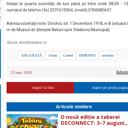
Relații la poarta societății de luni până joi între orele 08.00 - 1
numărul de telefon (fix) 0231610064, (mobil) 0760685647.
Adresa societății este: Dorohoi, str. 1 Decembrie 1918, nr.8 (situată 
m de Muzeul de Științele Naturii spre Stadionul Municipal)
Sursa:
dorohoinews.ro
ANGAJEAZĂ
Anunț
Conted
DOROHOI
secretara
Informa
23 sept. 2024
inapoi la lista
inapoi pe prima pagin
Articole similare
O nouă ediție a taberei
DECONNECT: 3–7 august,