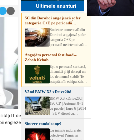
Ultimele anunturi
SC din Dorohoi angajează șofer
categoria C+E pe perioadă
nedeterminată
Societate comercială din
Dorohoi angajează șofer
categoria C+E pe
perioadă nedeterminată.
Candidatul trebuie să
Angajăm personal fast-food –
aibă experiență și atestat
Zehab Kebab
transport marfă. Pentru
detalii, vă rog să sunați la
Ești o persoană serioasă,
numărul de telefon.
dinamică și îți dorești un
loc de muncă stabil? Te
așteptăm în echipa Zehab
Kebab! Posturi
Vând BMW X3 xDrive20d
disponibile: -
SHAORMAR AJUTOR
BMW X3 xDrive20d |
BUCATAR 2/posturi -
190 CP | Automat 8+1
LUCRATOR
cu padele | Euro 6 | 2014
COMERCIAL
– SUV diesel cu
ități IT de
VANZATOR /2 posturi
tracțiune integrală,
OFERIM : Contract de
bii engleze
Sincere condoleanțe!
perfect pentru cei care
muncă Program flexibil
doresc performanță,
Cu inimile îndurerate,
Salariu motivant, în
confort și siguranță în
colectivul Primăriei
funcție de experienț
orice condiții.