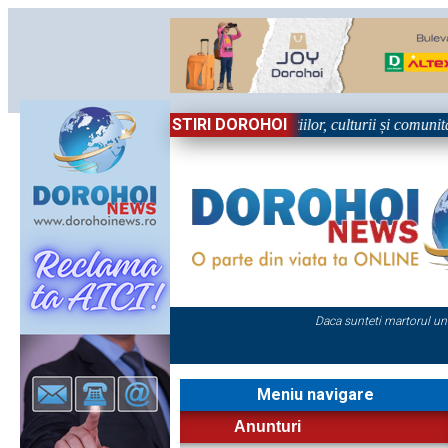
STIRI DOROHOI
n Sărbătoare!” – trei zile dedicate tradițiilor, culturii și comunității T
Daca sunteti martorul un
Meniu navigare
Anunturi