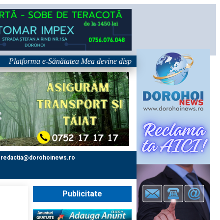
tforma e-Sănătatea Mea devine disponibilă pe 1 septembrie: pacientul dev
redactia@dorohoinews.ro
Publicitate