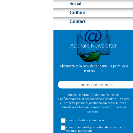
Social
Cultura
Contact
Abonare Newsletter
Aboneaza-te la newsletter pentru a primi cele
mai noi stiri!
Am fost informat(a) despre Politica de
Confidentialitate si de Securitate a prelucrarii datelor
cu caracter personal, declar ca am peste 16 ani si
sunt de acord cu prelucrarea datelor cu caracter
personal:
- pentru ofertare comerciala
- pentru activitati promotionale: concursuri,
reclame, publicitate