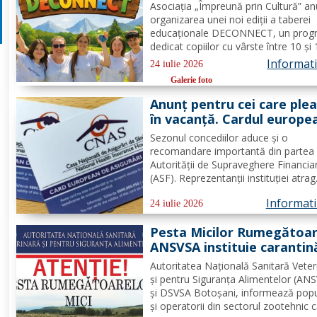
Poiana Negrii
Asociația „Împreună prin Cultură” a
organizarea unei noi ediții a taberei
educaționale DECONNECT, un prog
dedicat copiilor cu vârste între 10 și
ani, axat pe dezvoltare personală,
Informatii
24 iulie 2026
cooperare, activități outdoor și
Galerie foto
deconectare totală de la telefon. O 
cu sens, nu doar o vacanță!...
Anunț pentru cei care ple
în vacanță. Cardul europe
de sănătate are limite
Sezonul concediilor aduce și o
importante. Greșeala care
recomandare importantă din partea
poate costa mii de euro
Autorității de Supraveghere Financia
(ASF). Reprezentanții instituției atrag
atenția că o asigurare de călătorie 
Informatii
evita costuri uriașe în cazul unor
24 iulie 2026
probleme medicale, al anulării zborur
Pesta Micilor Rumegătoar
sau al pierderii bagajelor....
ANSVSA instituie carantin
internă de 30 de zile pent
Autoritatea Națională Sanitară Veter
ovine și caprine
și pentru Siguranța Alimentelor (AN
și DSVSA Botoșani, informează popu
și operatorii din sectorul zootehnic 