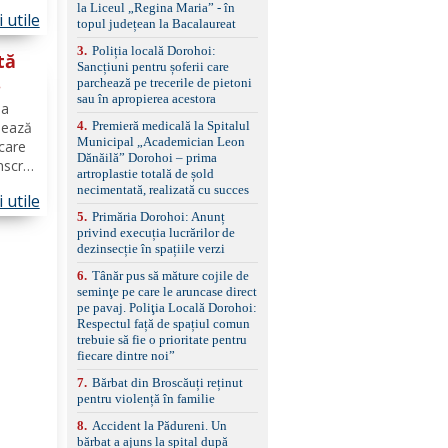
nță
la Liceul „Regina Maria” - în
împreună cu un set de
 utile
nr. 1,
topul județean la Bacalaureat
anvelope de iarnă.
3
.
Poliția locală Dorohoi:
tă
Sancțiuni pentru șoferii care
parchează pe trecerile de pietoni
sau în apropierea acestora
00
ma
4
.
Premieră medicală la Spitalul
sează
Municipal „Academician Leon
 care
Dănăilă” Dorohoi – prima
nscriu
artroplastie totală de șold
o
necimentată, realizată cu succes
 utile
 în
5
.
Primăria Dorohoi: Anunț
privind execuția lucrărilor de
dezinsecție în spațiile verzi
6
.
Tânăr pus să măture cojile de
seminţe pe care le aruncase direct
pe pavaj. Poliţia Locală Dorohoi:
Respectul față de spațiul comun
trebuie să fie o prioritate pentru
fiecare dintre noi”
7
.
Bărbat din Broscăuți reținut
pentru violență în familie
8
.
Accident la Pădureni. Un
bărbat a ajuns la spital după