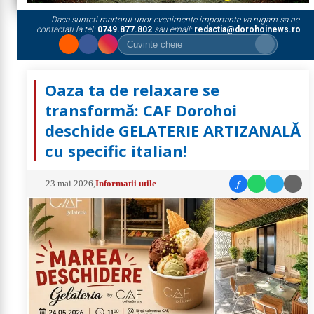
Daca sunteti martorul unor evenimente importante va rugam sa ne
contactati la tel:
0749.877.802
sau email:
redactia@dorohoinews.ro
Oaza ta de relaxare se
transformă: CAF Dorohoi
deschide GELATERIE ARTIZANALĂ
cu specific italian!
f
23 mai 2026
,
Informatii utile