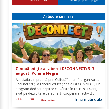
inapoi la lista
inapoi pe prima pagina
Articole similare
O nouă ediție a taberei DECONNECT: 3–7
august, Poiana Negrii
Asociația „Împreună prin Cultură” anunță organizarea
unei noi ediții a taberei educaționale DECONNECT, un
program dedicat copiilor cu vârste între 10 și 14 ani,
axat pe dezvoltare personală, cooperare, activități
outdoor și deconectare totală de la telefon. O tabără
Informatii utile
24 iulie 2026
Galerie foto
cu sens, nu doar o vacanță!...