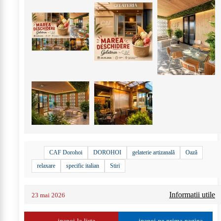
CAF Dorohoi
DOROHOI
gelaterie artizanală
Oază
relaxare
specific italian
Stiri
Informatii utile
23 mai 2026