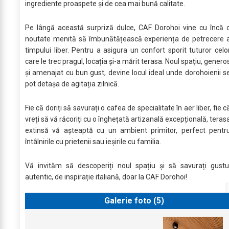
ingrediente proaspete și de cea mai bună calitate.
Pe lângă această surpriză dulce, CAF Dorohoi vine cu încă 
noutate menită să îmbunătățească experiența de petrecere 
timpului liber. Pentru a asigura un confort sporit tuturor celo
care le trec pragul, locația și-a mărit terasa. Noul spațiu, genero
și amenajat cu bun gust, devine locul ideal unde dorohoienii s
pot detașa de agitația zilnică.
Fie că doriți să savurați o cafea de specialitate în aer liber, fie c
vreți să vă răcoriți cu o înghețată artizanală excepțională, teras
extinsă vă așteaptă cu un ambient primitor, perfect pentr
întâlnirile cu prietenii sau ieșirile cu familia.
Vă invităm să descoperiți noul spațiu și să savurați gustu
autentic, de inspirație italiană, doar la CAF Dorohoi!
Galerie foto (
5
)