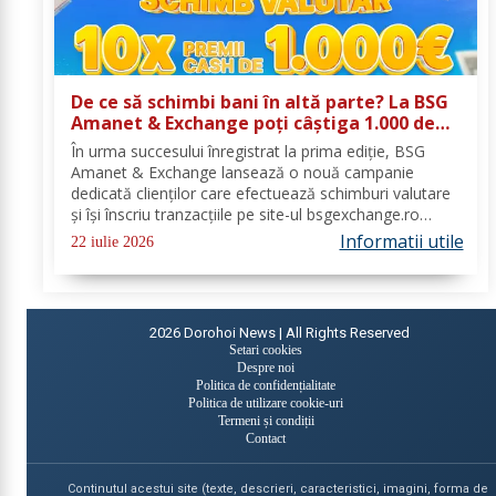
De ce să schimbi bani în altă parte? La BSG
Amanet & Exchange poți câștiga 1.000 de
euro cash!
În urma succesului înregistrat la prima ediție, BSG
Amanet & Exchange lansează o nouă campanie
dedicată clienților care efectuează schimburi valutare
și își înscriu tranzacțiile pe site-ul bsgexchange.ro
Operațiunile pot fi realizate în agenții în perioada 20
Informatii utile
22 iulie 2026
iulie - 22 august 2026, oferind...
2026
Dorohoi News | All Rights Reserved
Setari cookies
Despre noi
Politica de confidențialitate
Politica de utilizare cookie-uri
Termeni și condiții
Contact
Continutul acestui site (texte, descrieri, caracteristici, imagini, forma de