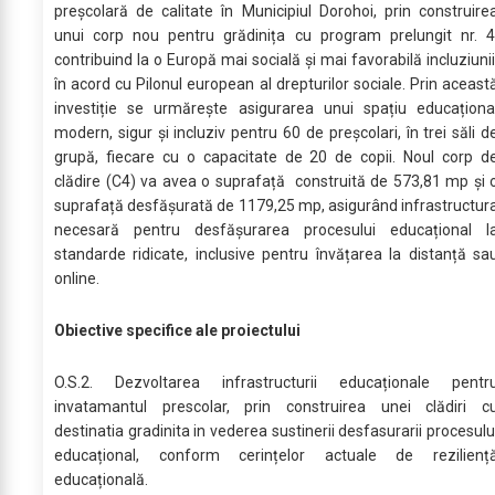
preșcolară de calitate în Municipiul Dorohoi, prin construire
unui corp nou pentru grădinița cu program prelungit nr. 4
contribuind la o Europă mai socială și mai favorabilă incluziunii
în acord cu Pilonul european al drepturilor sociale. Prin aceast
investiție se urmărește asigurarea unui spațiu educaționa
modern, sigur și incluziv pentru 60 de preșcolari, în trei săli d
grupă, fiecare cu o capacitate de 20 de copii. Noul corp d
clădire (C4) va avea o suprafață construită de 573,81 mp și 
suprafață desfășurată de 1179,25 mp, asigurând infrastructur
necesară pentru desfășurarea procesului educațional l
standarde ridicate, inclusive pentru învățarea la distanță sa
online.
Obiective specifice ale proiectului
O.S.2. Dezvoltarea infrastructurii educaționale pentr
invatamantul prescolar, prin construirea unei clădiri c
destinatia gradinita in vederea sustinerii desfasurarii procesulu
educațional, conform cerințelor actuale de rezilienț
educațională.