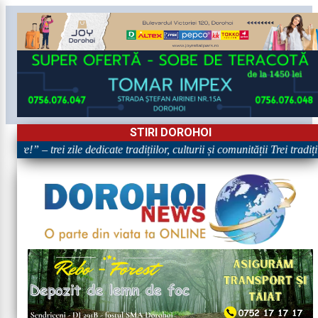
STIRI DOROHOI
re!” – trei zile dedicate tradițiilor, culturii și comunității Trei tradiț