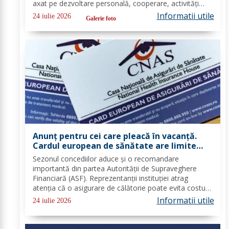
axat pe dezvoltare personală, cooperare, activități
outdoor și deconectare totală de la telefon. O tabără
Informatii utile
24 iulie 2026
Galerie foto
cu sens, nu doar o vacanță!...
Anunț pentru cei care pleacă în vacanță.
Cardul european de sănătate are limite
importante. Greșeala care te poate costa
Sezonul concediilor aduce și o recomandare
mii de euro
importantă din partea Autorității de Supraveghere
Financiară (ASF). Reprezentanții instituției atrag
atenția că o asigurare de călătorie poate evita costuri
uriașe în cazul unor probleme medicale, al anulării
Informatii utile
24 iulie 2026
zborurilor sau al pierderii bagajelor....