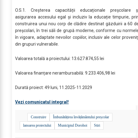
O.S.1. Creșterea capacității educaționale preșcolare ș
asigurarea accesului egal și incluziv la educație timpurie, pri
construirea unui nou corp de clădire destinat găzduirii a 60 d
preșcolari, în trei săli de grupă moderne, conforme cu normel
în vigoare, adaptate nevoilor copiilor, inclusiv ale celor proveniț
din grupuri vulnerabile.
Valoarea totală a proiectului: 13.627.874,55 lei
Valoarea finanțare nerambursabilă: 9.233.406,98 lei
Durată proiect: 49 luni, 11.2025-11.2029
Vezi comunicatul integral!
Construire
Îmbunătățirea învățământului preșcolar
lansarea proiectului
Municipiul Dorohoi
Stiri