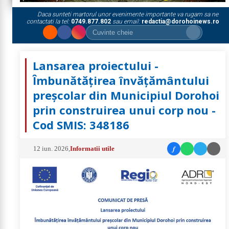
Daca sunteti martorul unor evenimente importante va rugam sa ne
contactati la tel:
0749.877.802
sau email:
redactia@dorohoinews.ro
Lansarea proiectului -
Îmbunătățirea învățământului
preșcolar din Municipiul Dorohoi
prin construirea unui corp nou -
Cod SMIS: 348186
f
12 iun. 2026
,
Informatii utile