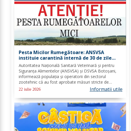
Pesta Micilor Rumegătoare: ANSVSA
instituie carantină internă de 30 de zile
pentru ovine și caprine
Autoritatea Națională Sanitară Veterinară și pentru
Siguranța Alimentelor (ANSVSA) și DSVSA Botoșani,
informează populația și operatorii din sectorul
zootehnic că au fost aprobate măsuri stricte de
urgență pe întreg teritoriul României. Decizia nr. 1,
Informatii utile
22 iulie 2026
emisă de Comitetul Național pentru Situații de...