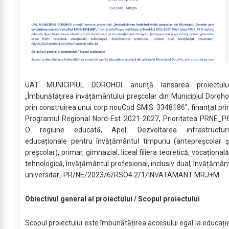
UAT MUNICIPIUL DOROHOI anunță lansarea proiectulu
„Îmbunătățirea învățământului preșcolar din Municipiul Doroho
prin construirea unui corp nouCod SMIS: 3348186”, finanțat pri
Programul Regional Nord-Est 2021-2027, Prioritatea PRNE_P
O regiune educată, Apel: Dezvoltarea infrastructuri
educaționale pentru învățământul timpuriu (antepreșcolar ș
preșcolar), primar, gimnazial, liceal filiera teoretică, vocațională
tehnologică, învățământul profesional, inclusiv dual, învățămân
universitar., PR/NE/2023/6/RSO4.2/1/INVATAMANT MRJ+M
Obiectivul general al proiectului / Scopul proiectului
Scopul proiectului este îmbunătățirea accesului egal la educați