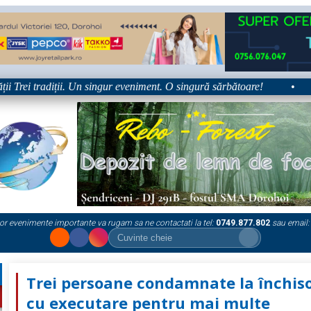
rei tradiții. Un singur eveniment. O singură sărbătoare!
•
Pla
or evenimente importante va rugam sa ne contactati la tel:
0749.877.802
sau email:
Trei persoane condamnate la închis
cu executare pentru mai multe