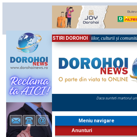
STIRI DOROHOI
n Sărbătoare!” – trei zile dedicate tradițiilor, culturii și comunității T
Daca sunteti martorul un
Meniu navigare
Anunturi