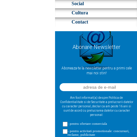
Social
Cultura
Contact
Abonare Newsletter
Aboneaza-te la newsletter pentru a primi cele
mai noi stiri!
Am fost informat(a) despre Politica de
Confidentialitate si de Securitate a prelucrarii datelor
cu caracter personal, declar ca am peste 16 ani si
sunt de acord cu prelucrarea datelor cu caracter
personal:
- pentru ofertare comerciala
- pentru activitati promotionale: concursuri,
reclame, publicitate