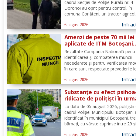
cadrul Secției de Poliție Rurală nr. 4
Dorohoi au oprit pentru control, în
comuna Corlăteni, un tractor agricol
condus de către un bărbat, de 83 de 
Infrac
din aceeași localitate. În urma verific
6 august 2026
efectuate de către polițiști, s-a cons
Amenzi de peste 70 mii lei
faptul că...
aplicate de ITM Botoșani
privind munca nedeclarat
Rezultate Campania Natională pent
identificarea și combaterea muncii
nedeclarate și pentru verificarea mo
în care sunt respectate prevederile l
privind securitatea și sănătatea în 
Infrac
de către angajatorii care desfășoară
6 august 2026
activități în domeniul Industria alime
Substanțe cu efect psihoa
- cod CAEN 10....
ridicate de polițiști în urm
unui control corporal
La data de 05 august 2026, polițiștii 
cadrul Poliției Municipiului Botoșani
identificat în municipiul Botoșani, tre
bărbați, cu vârste cuprinse între 29 ș
de ani, din aceeași localitate, care 
Infrac
asupra lor substanțe psihoactive. În
6 august 2026