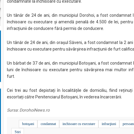
condamnate la închisoare cu executare.
Un tânăr de 24 de ani, din municipiul Dorohoi, a fost condamnat l
închisoare cu executare și amendă penală de 4.500 de lei, pentru
infracțiunii de conducere fără permis de conducere.
Un tânăr de 24 de ani, din orașul Săveni, a fost condamnat la 2 ani ș
închisoare cu executare pentru săvârșirea infracțiunii de furt califica
Un bărbat de 37 de ani, din municipiul Botoșani, a fost condamnat la
luni de închisoare cu executare pentru săvârșirea mai multor inf
furt.
Cei trei au fost depistați în localitățile de domiciliu, fiind reținuți ș
escortați către Penitenciarul Botoșani, în vederea încarcerării.
Sursa:
DorohoiNews.ro
botoşani
condamnat
inchisoare cu executare
infracţiuni
persoan
Stiri