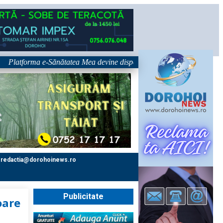
tforma e-Sănătatea Mea devine disponibilă pe 1 septembrie: pacientul dev
redactia@dorohoinews.ro
Publicitate
oare