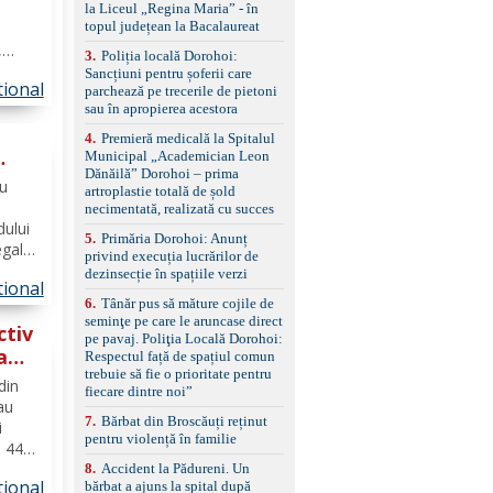
standard Euro 6 Trapă
la Liceul „Regina Maria” - în
panoramică, geamuri
topul județean la Bacalaureat
spate fumurii Carlig de
,
remorcare Bonus: -
3
.
Poliția locală Dorohoi:
ani,
Covorașe textile montate
Sancțiuni pentru șoferii care
tional
pe mașină. -Ofer și un
ărilor
parchează pe trecerile de pietoni
set de covorașe din
sau în apropierea acestora
tatat
cauciuc/pvc. -Se vinde
4
.
Premieră medicală la Spitalul
împreună cu un set de
Municipal „Academician Leon
anvelope de iarnă.
Dănăilă” Dorohoi – prima
ă
ru
artroplastie totală de șold
necimentată, realizată cu succes
dului
5
.
Primăria Dorohoi: Anunț
egale
privind execuția lucrărilor de
muncă,
dezinsecție în spațiile verzi
tional
6
.
Tânăr pus să măture cojile de
ntară
seminţe pe care le aruncase direct
ctiv
pe pavaj. Poliţia Locală Dorohoi:
a
Respectul față de spațiul comun
trebuie să fie o prioritate pentru
din
fiecare dintre noi”
 au
7
.
Bărbat din Broscăuți reținut
i
pentru violență în familie
i 44
aveau
8
.
Accident la Pădureni. Un
tional
bărbat a ajuns la spital după
 urma