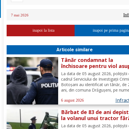
Inf
7 mai 2026
inapoi la lista
inapoi pe prima pagin
Articole similare
Tânăr condamnat la
închisoare pentru viol asu
unui minor și pornografie
La data de 05 august 2026, polițiștii 
infantilă, identificat de
cadrul Serviciului de Investigații Crim
polițiști
Botoșani au identificat un tânăr, de
ani, din comuna Drăgușeni, pe nume
căruia, Tribunalul Botoșani a emis u
Infrac
mandat de executare a pedepsei cu
6 august 2026
închisoarea. Tânărul a fost condamn
Bărbat de 83 de ani depis
4 ani și 5 luni de...
la volanul unui tractor făr
deține permis de conduce
La data de 05 august 2026, polițiștii 