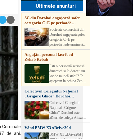
Ultimele anunturi
SC din Dorohoi angajează șofer
categoria C+E pe perioadă
nedeterminată
Societate comercială din
Dorohoi angajează șofer
categoria C+E pe
perioadă nedeterminată.
Candidatul trebuie să
Angajăm personal fast-food –
aibă experiență și atestat
Zehab Kebab
transport marfă. Pentru
detalii, vă rog să sunați la
Ești o persoană serioasă,
numărul de telefon.
dinamică și îți dorești un
loc de muncă stabil? Te
așteptăm în echipa Zehab
Kebab! Posturi
Colectivul Colegiului Național
disponibile: -
„Grigore Ghica” Dorohoi
SHAORMAR AJUTOR
transmite sincere condoleanțe
BUCATAR 2/posturi -
Colectivul Colegiului
LUCRATOR
Național „Grigore
COMERCIAL
Ghica” Dorohoi este
VANZATOR /2 posturi
alături de colega Alexa
OFERIM : Contract de
Lăcrămioara la trecerea în
muncă Program flexibil
ii Criminale
Vând BMW X3 xDrive20d
neființă a soțului și
Salariu motivant, în
transmite sincere
37 de ani,
BMW X3 xDrive20d |
funcție de experienț
condoleanțe familiei.