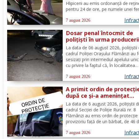
Hlipiceni au emis ordonanță de rețin
pentru 24 de ore, pe numele unei fe
de 49 de ani, din comuna Todireni,
Infrac
cercetată pentru comiterea infracțiun
7 august 2026
conducerea unui vehicul sub influenț
Dosar penal întocmit de
alcoolului. În urma...
polițiști în urma produceri
unui accidenr. Un șofer be
La data de 06 august 2026, polițiștii 
lovit un cap de pod
cadrul Poliției Orașului Flămânzi au 
sesizați prin intermediul apelului uni
cu privire la faptul că, în localitatea
Flămânzi s-a produs un accident ruti
Infrac
Din verificări a reieșit faptul că, în t
7 august 2026
se deplasa pe strada Tulburea din ora
A primit ordin de protecți
după ce și-a amenințat
partenera printr-o aplicaț
La data de 6 august 2026, polițiștii d
de mesagerie
cadrul Secției de Poliție Rurală nr. 8
Flămânzi au emis ordin de protecție
provizoriu față de un bărbat, de 46 d
pentru faptul că, în timp ce se afla p
Infrac
teritoriul altui stat, și-ar fi amenințat
7 august 2026