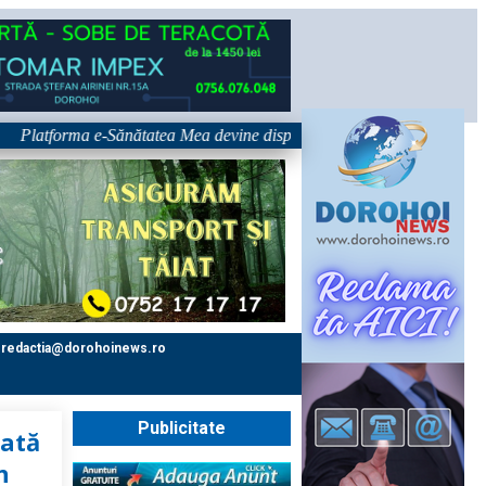
forma e-Sănătatea Mea devine disponibilă pe 1 septembrie: pacientul dev
redactia@dorohoinews.ro
Publicitate
zată
n