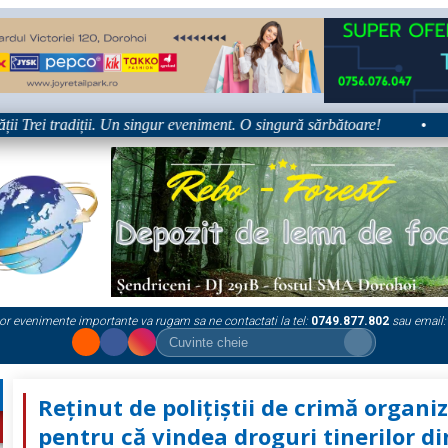
rei tradiții. Un singur eveniment. O singură sărbătoare!
•
Plat
or evenimente importante va rugam sa ne contactati la tel:
0749.877.802
sau email:
Reținut de polițiștii de crimă organi
pentru că vindea droguri tinerilor di