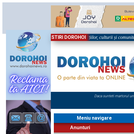
STIRI DOROHOI
n Sărbătoare!” – trei zile dedicate tradițiilor, culturii și comunității T
Daca sunteti martorul un
Meniu navigare
Anunturi