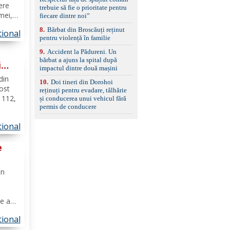
set de covorașe din
ere
trebuie să fie o prioritate pentru
cauciuc/pvc. -Se vinde
mei,
fiecare dintre noi”
împreună cu un set de
anvelope de iarnă.
8
.
Bărbat din Broscăuți reținut
tional
ii de
pentru violență în familie
a
9
.
Accident la Pădureni. Un
bărbat a ajuns la spital după
i
impactul dintre două mașini
at a
din
10
.
Doi tineri din Dorohoi
fost
reținuți pentru evadare, tâlhărie
c 112,
și conducerea unui vehicul fără
permis de conducere
er.
tional
imp ce
șul...
e
ie
in
e ani,
e
tional