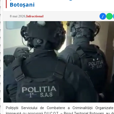
Botoșani
f
8 mai 2026
,
Infractional
Polițiștii Serviciului de Combatere a Criminalității Organizate
împreună cu procurorii D.I.I.C.O.T. – Biroul Teritorial Botoșani, au