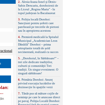
control, asistent
2
.
Alesia-Ioana Ionel și Denis-
schimbare bandă și
Sabin Derscariu, dorohoienii de
menținere bandă Faruri
la Liceul „Regina Maria” - în
bi-xenon adaptive cu
topul județean la Bacalaureat
funcție Cornering,
3
.
Poliția locală Dorohoi:
asistent fază lungă
Sancțiuni pentru șoferii care
automată , lumini de zi
parchează pe trecerile de pietoni
LED, proiectoare ceață
sau în apropierea acestora
LED, spălătoare faruri
Senzori parcare
4
.
Premieră medicală la Spitalul
față/spate, cameră
Municipal „Academician Leon
marșarier Keyless entry
Dănăilă” Dorohoi – prima
& start, geamuri electrice
artroplastie totală de șold
față/spate, oglinzi
ractional
necimentată, realizată cu succes
electrice, încălzite și
rabatabile Sistem hands-
5
.
„Dorohoiul, în Sărbătoare!” –
free, Bluetooth, USB
trei zile dedicate tradițiilor,
a
Sistem start/stop, frână
culturii și comunității Trei
de parcare electrică,
tradiții. Un singur eveniment. O
anvelope vară runflat
singură sărbătoare!
Control presiune pneuri,
6
.
Primăria Dorohoi: Anunț
filtru de particule,
privind execuția lucrărilor de
standard Euro 6 Trapă
lan:
dezinsecție în spațiile verzi
panoramică, geamuri
spate fumurii Carlig de
7
.
Tânăr pus să măture cojile de
remorcare Bonus: -
seminţe pe care le aruncase direct
din
Covorașe textile montate
pe pavaj. Poliţia Locală Dorohoi:
pe mașină. -Ofer și un
Respectul față de spațiul comun