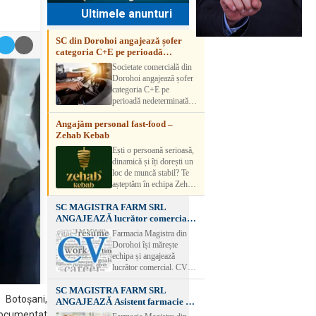
Ultimele anunturi
SC din Dorohoi angajează șofer
categoria C+E pe perioadă
nedeterminată
Societate comercială din
Dorohoi angajează șofer
categoria C+E pe
perioadă nedeterminată.
Candidatul trebuie să
Angajăm personal fast-food –
aibă experiență și atestat
Zehab Kebab
transport marfă. Pentru
detalii, vă rog să sunați la
Ești o persoană serioasă,
numărul de telefon.
dinamică și îți dorești un
loc de muncă stabil? Te
așteptăm în echipa Zehab
Kebab! Posturi
SC MAGISTRA FARM SRL
disponibile: -
ANGAJEAZĂ lucrător comercial –
SHAORMAR AJUTOR
DOROHOI
BUCATAR 2/posturi -
Farmacia Magistra din
LUCRATOR
Dorohoi își mărește
COMERCIAL
echipa și angajează
VANZATOR /2 posturi
lucrător comercial. CV-
OFERIM : Contract de
urile se pot depune: * la
muncă Program flexibil
SC MAGISTRA FARM SRL
sediul Farmaciei
Salariu motivant, în
 Botoșani,
ANGAJEAZĂ Asistent farmacie –
Magistra – Bulevardul
funcție de experienț
DOROHOI
Victoriei nr. 23, Dorohoi
 documentat