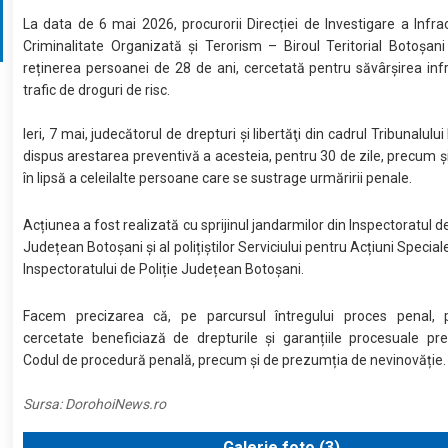
La data de 6 mai 2026, procurorii Direcției de Investigare a Infrac
Criminalitate Organizată și Terorism – Biroul Teritorial Botoșan
reținerea persoanei de 28 de ani, cercetată pentru săvârșirea infr
trafic de droguri de risc.
Ieri, 7 mai, judecătorul de drepturi şi libertăţi din cadrul Tribunalulu
dispus arestarea preventivă a acesteia, pentru 30 de zile, precum ș
în lipsă a celeilalte persoane care se sustrage urmăririi penale.
Acțiunea a fost realizată cu sprijinul jandarmilor din Inspectoratul 
Județean Botoșani și al polițiștilor Serviciului pentru Acțiuni Special
Inspectoratului de Poliție Județean Botoșani.
Facem precizarea că, pe parcursul întregului proces penal, 
cercetate beneficiază de drepturile și garanțiile procesuale pr
Codul de procedură penală, precum și de prezumția de nevinovăție.
Sursa:
DorohoiNews.ro
Galerie foto (
3
)