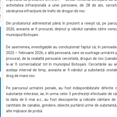
activitatea infracțională a unei persoane, de 28 de ani, cercet
săvârșirea infracțiunii de trafic de droguri de risc.
Din probatoriul administrat până în prezent a reieșit că, pe parcu
2026, aceasta ar fi procurat, deținut și vândut canabis către cons
municipiul Botoșani.
De asemenea, investigațiile au concluzionat faptul că, în perioad
2025 – februarie 2026, o altă persoană, care se sustrage urmăririi pe
procurat, de la cealaltă persoană cercetată, droguri de risc (canabi
le-ar fi comercializat tot în municipiul Botoșani. Cercetările au ar
același interval de timp, aceasta ar fi vândut și substanță crista
drog de mare risc.
Pe parcursul urmăririi penale, au fost indisponibilizate diferite c
substanțe interzise, iar, în urma celor 5 percheziții efectuate de căt
la data de 6 mai a.c., au fost descoperite și ridicate cântare de 
cantitate de canabis, grindere, obiecte purtând urme de substanță
alte mijloace de probă.