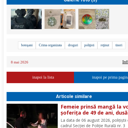
botoşani
Crima organizata
droguri
poliţisti
reţinut
tineri
Inf
8 mai 2026
inapoi la lista
inapoi pe prima pagin
Articole similare
Femeie prinsă mangă la vo
șoferița de 49 de ani, dusă
direct în arest
La data de 06 august 2026, polițiștii 
cadrul Secției de Poliție Rurală nr. 3