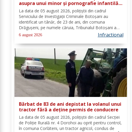
asupra unui minor și pornografie infantilă,
identificat de polițiști
La data de 05 august 2026, polițiștii din cadrul
Serviciului de Investigații Criminale Botoșani au
identificat un tânăr, de 23 de ani, din comuna
Drăgușeni, pe numele căruia, Tribunalul Botoșani a
emis un mandat de executare a pedepsei cu
Infractional
6 august 2026
închisoarea. Tânărul a fost condamnat la 4 ani și 5 luni
de...
Bărbat de 83 de ani depistat la volanul unui
tractor fără a deține permis de conducere
La data de 05 august 2026, polițiștii din cadrul Secției
de Poliție Rurală nr. 4 Dorohoi au oprit pentru control,
în comuna Corlăteni, un tractor agricol, condus de