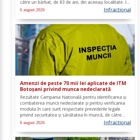
către un bărbat, de 83 de ani, din aceeași localitate. În
urma verificărilor efectuate de către polițiști, s-a
Infractional
6 august 2026
constatat faptul că...
Amenzi de peste 70 mii lei aplicate de ITM
Botoșani privind munca nedeclarată
Rezultate Campania Natională pentru identificarea și
combaterea muncii nedeclarate și pentru verificarea
modului în care sunt respectate prevederile legale
privind securitatea și sănătatea în muncă, de către
angajatorii care desfășoară activități în domeniul
Infractional
6 august 2026
Industria alimentară - cod CAEN 10....