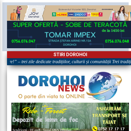
STIRI DOROHOI
are!” – trei zile dedicate tradițiilor, culturii și comunității Trei tradi