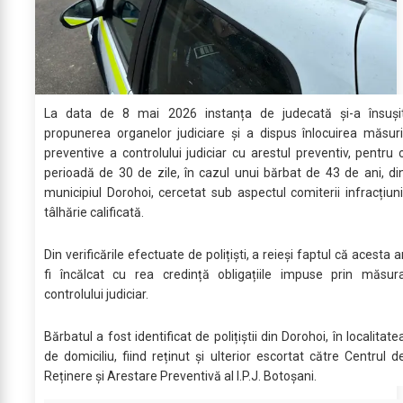
La data de 8 mai 2026 instanța de judecată și-a însuși
propunerea organelor judiciare și a dispus înlocuirea măsuri
preventive a controlului judiciar cu arestul preventiv, pentru 
perioadă de 30 de zile, în cazul unui bărbat de 43 de ani, di
municipiul Dorohoi, cercetat sub aspectul comiterii infracțiuni
tâlhărie calificată.
Din verificările efectuate de polițiști, a reieși faptul că acesta a
fi încălcat cu rea credință obligațiile impuse prin măsur
controlului judiciar.
Bărbatul a fost identificat de polițiștii din Dorohoi, în localitate
de domiciliu, fiind reținut și ulterior escortat către Centrul d
Reținere și Arestare Preventivă al I.P.J. Botoșani.