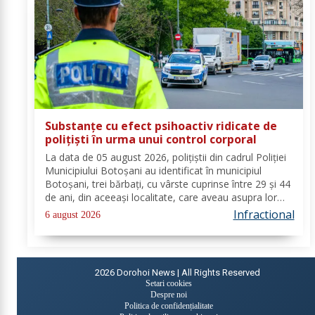
Substanțe cu efect psihoactiv ridicate de
polițiști în urma unui control corporal
La data de 05 august 2026, polițiștii din cadrul Poliției
Municipiului Botoșani au identificat în municipiul
Botoșani, trei bărbați, cu vârste cuprinse între 29 și 44
de ani, din aceeași localitate, care aveau asupra lor
substanțe psihoactive. În urma efectuării controlului
Infractional
6 august 2026
corporal asupra unuia...
2026
Dorohoi News | All Rights Reserved
Setari cookies
Despre noi
Politica de confidențialitate