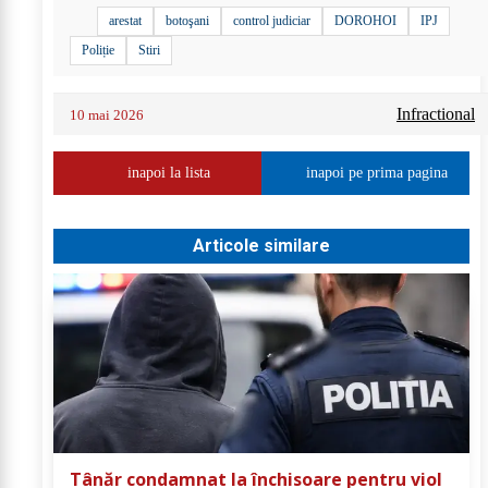
arestat
botoşani
control judiciar
DOROHOI
IPJ
Poliție
Stiri
Infractional
10 mai 2026
inapoi la lista
inapoi pe prima pagina
Articole similare
Tânăr condamnat la închisoare pentru viol