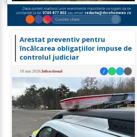
Daca sunteti martorul unor evenimente importante va rugam sa ne
contactati la tel:
0749.877.802
sau email:
redactia@dorohoinews.ro
Arestat preventiv pentru
încălcarea obligațiilor impuse de
controlul judiciar
f
10 mai 2026
,
Infractional