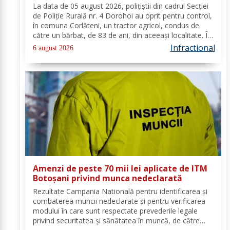
La data de 05 august 2026, polițiștii din cadrul Secției
de Poliție Rurală nr. 4 Dorohoi au oprit pentru control,
în comuna Corlăteni, un tractor agricol, condus de
către un bărbat, de 83 de ani, din aceeași localitate. În
urma verificărilor efectuate de către polițiști, s-a
Infractional
6 august 2026
constatat faptul că...
Amenzi de peste 70 mii lei aplicate de ITM
Botoșani privind munca nedeclarată
Rezultate Campania Natională pentru identificarea și
combaterea muncii nedeclarate și pentru verificarea
modului în care sunt respectate prevederile legale
privind securitatea și sănătatea în muncă, de către