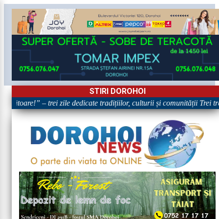
STIRI DOROHOI
bătoare!” – trei zile dedicate tradițiilor, culturii și comunității Trei t