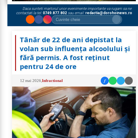
Daca sunteti martorul unor evenimente importante va rugam sa ne
contactati la tel:
0749.877.802
sau email:
redactia@dorohoinews.ro
Tânăr de 22 de ani depistat la
volan sub influența alcoolului și
fără permis. A fost reținut
pentru 24 de ore
f
12 mai 2026
,
Infractional