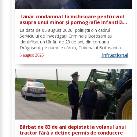
Tânăr condamnat la închisoare pentru viol
asupra unui minor și pornografie infantilă,
identificat de polițiști
La data de 05 august 2026, polițiștii din cadrul
Serviciului de Investigații Criminale Botoșani au
identificat un tânăr, de 23 de ani, din comuna
Drăgușeni, pe numele căruia, Tribunalul Botoșani a
emis un mandat de executare a pedepsei cu
Infractional
6 august 2026
închisoarea. Tânărul a fost condamnat la 4 ani și 5 luni
de...
Bărbat de 83 de ani depistat la volanul unui
tractor fără a deține permis de conducere