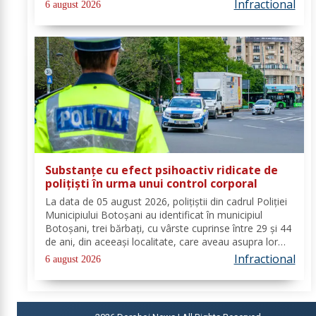
angajatorii care desfășoară activități în domeniul
Infractional
6 august 2026
Industria alimentară - cod CAEN 10....
Substanțe cu efect psihoactiv ridicate de
polițiști în urma unui control corporal
La data de 05 august 2026, polițiștii din cadrul Poliției
Municipiului Botoșani au identificat în municipiul
Botoșani, trei bărbați, cu vârste cuprinse între 29 și 44
de ani, din aceeași localitate, care aveau asupra lor
substanțe psihoactive. În urma efectuării controlului
Infractional
6 august 2026
corporal asupra unuia...