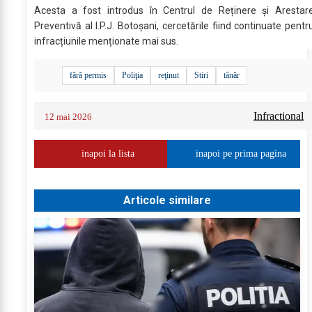
Acesta a fost introdus în Centrul de Reținere și Arestar
Preventivă al I.P.J. Botoșani, cercetările fiind continuate pentr
infracțiunile menționate mai sus.
fără permis
Poliţia
reţinut
Stiri
tânăr
Infractional
12 mai 2026
inapoi la lista
inapoi pe prima pagina
Articole similare