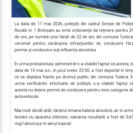
La data de 11 mai 2026, polițiștii din cadrul Secției de Poliți
Rurală nr. 1 Botoșani au emis ordonanță de reținere pentru 2
de ore, pe numele unui tânăr de 22 de ani, din comuna Tudora
cercetat pentru săvârșirea infracțiunilor de conducere făr
permis și conducere sub influența alcoolului.
În urma probatoriului administrat s-a stabilit faptul că acesta, l
data de 10 mai a.c., în jurul orelor 23.00, a fost depistat în tim
ce se deplasa haotic pe drumul public, din comuna Tudora. Î
urma verificărilor efectuate de polițiști, s-a stabilit faptul c
acesta nu deține permis de conducere pentru nicio categorie d
autovehicule.
Mai mult decât atât, tânărul emana halenă alcoolică, iar în urm
testării cu aparatul etilotest, valoarea rezultată a fost de 0,6
mg/l alcool pur în aerul expirat.