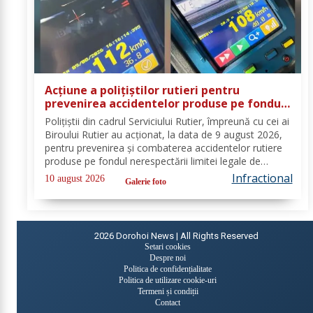
Acțiune a polițiștilor rutieri pentru
prevenirea accidentelor produse pe fondul
vitezei excesive. 20 de permise de
Polițiștii din cadrul Serviciului Rutier, împreună cu cei ai
conducere reținute
Biroului Rutier au acționat, la data de 9 august 2026,
pentru prevenirea și combaterea accidentelor rutiere
produse pe fondul nerespectării limitei legale de
viteză. Astfel, activitățile s-au desfășurat pe sectoarele
Infractional
10 august 2026
Galerie foto
de drum identificate...
2026
Dorohoi News | All Rights Reserved
Setari cookies
Despre noi
Politica de confidențialitate
Politica de utilizare cookie-uri
Termeni și condiții
Contact