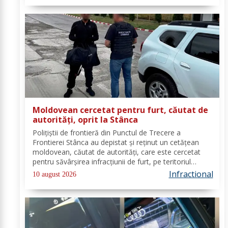
Moldovean cercetat pentru furt, căutat de
autorități, oprit la Stânca
Poliţiştii de frontieră din Punctul de Trecere a
Frontierei Stânca au depistat şi reţinut un cetățean
moldovean, căutat de autorităţi, care este cercetat
pentru săvârşirea infracţiunii de furt, pe teritoriul
Germaniei. În ziua de 08 august a.c, în jurul orei 14.00,
Infractional
10 august 2026
în Punctul de Trecere a...