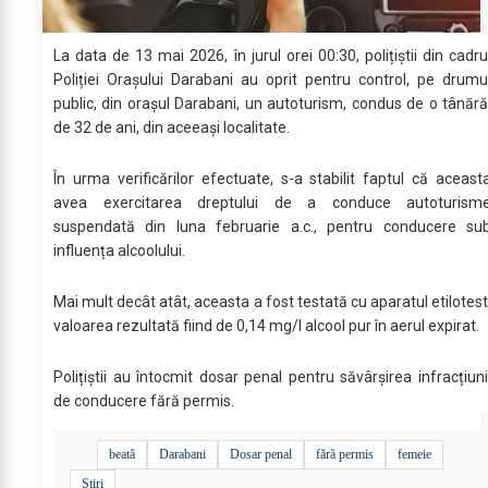
La data de 13 mai 2026, în jurul orei 00:30, polițiștii din cadru
Poliției Orașului Darabani au oprit pentru control, pe drumu
public, din orașul Darabani, un autoturism, condus de o tânără
de 32 de ani, din aceeași localitate.
În urma verificărilor efectuate, s-a stabilit faptul că aceast
avea exercitarea dreptului de a conduce autoturism
suspendată din luna februarie a.c., pentru conducere su
influența alcoolului.
Mai mult decât atât, aceasta a fost testată cu aparatul etilotest
valoarea rezultată fiind de 0,14 mg/l alcool pur în aerul expirat.
Polițiștii au întocmit dosar penal pentru săvârșirea infracțiuni
de conducere fără permis.
beată
Darabani
Dosar penal
fără permis
femeie
Stiri