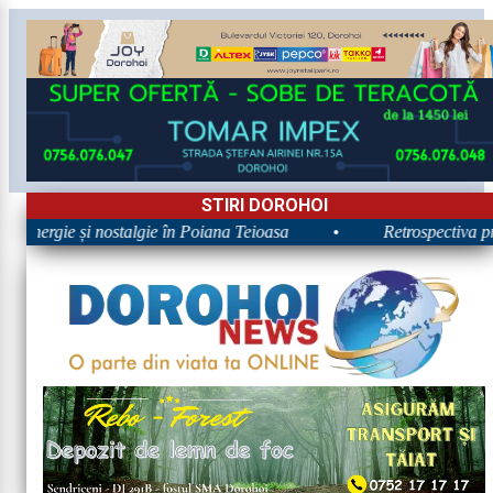
STIRI DOROHOI
: Energie și nostalgie în Poiana Teioasa
•
Retrospectiva prim