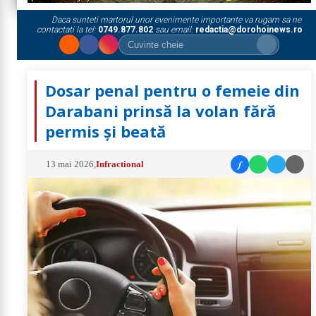
Daca sunteti martorul unor evenimente importante va rugam sa ne
contactati la tel:
0749.877.802
sau email:
redactia@dorohoinews.ro
Dosar penal pentru o femeie din
Darabani prinsă la volan fără
permis și beată
f
13 mai 2026
,
Infractional