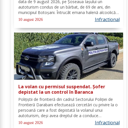
data de 9 august 2026, pe Șoseaua Iașului un
autoturism condus de un bărbat, de 69 de ani, din
municipiul Botoșani. Întrucât emana halenă alcoolică
a fost testat cu aparatul etilotest, valoarea rezultată
Infractional
10 august 2026
fiind de 0,93 mg/l alcool pur în...
La volan cu permisul suspendat. Șofer
depistat la un control în Baranca
Poliţiştii de frontieră din cadrul Sectorului Poliției de
Frontieră Darabani efectuează cercetări cu privire la o
persoană care a fost depistată la volanul unui
autoturism, deşi avea dreptul de a conduce
suspendat. În data de 08 august a.c., în jurul orei
Infractional
10 august 2026
08.30, polițiști de frontieră din cadrul...