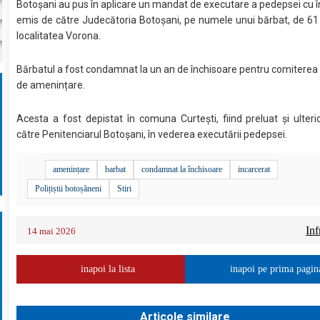
Botoșani au pus în aplicare un mandat de executare a pedepsei cu 
emis de către Judecătoria Botoșani, pe numele unui bărbat, de 61 
localitatea Vorona.
Bărbatul a fost condamnat la un an de închisoare pentru comiterea i
de amenințare.
Acesta a fost depistat în comuna Curtești, fiind preluat și ulteri
către Penitenciarul Botoșani, în vederea executării pedepsei.
amenințare
barbat
condamnat la închisoare
incarcerat
Polițiștii botoșăneni
Stiri
Inf
14 mai 2026
inapoi la lista
inapoi pe prima pagin
Articole similare