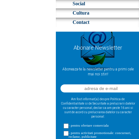
Social
Cultura
Contact
Abonare Newsletter
Aboneaza-te la newsletter pentru a primi cele
mai noi stiri!
Am fost informat(a) despre Politica de
Confidentialitate si de Securitate a prelucrarii datelor
cu caracter personal, declar ca am peste 16 ani si
sunt de acord cu prelucrarea datelor cu caracter
personal:
- pentru ofertare comerciala
- pentru activitati promotionale: concursuri,
reclame, publicitate