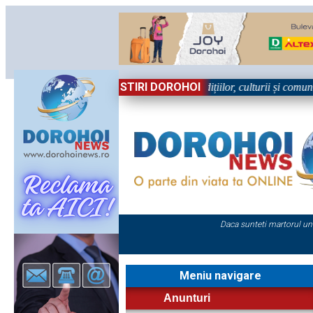
STIRI DOROHOI
 în Sărbătoare!” – trei zile dedicate tradițiilor, culturii și comunității
Daca sunteti martorul un
Meniu navigare
Anunturi