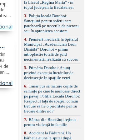
la Liceul „Regina Maria” - în
timp
împreună cu un set de
topul județean la Bacalaureat
anvelope de iarnă.
 de
tatea
3
.
Poliția locală Dorohoi:
Sancțiuni pentru șoferii care
aflat
tional
parchează pe trecerile de pietoni
starea
sau în apropierea acestora
oare...
4
.
Premieră medicală la Spitalul
Municipal „Academician Leon
n
Dănăilă” Dorohoi – prima
din
artroplastie totală de șold
necimentată, realizată cu succes
 au
24 de
5
.
Primăria Dorohoi: Anunț
ani,
privind execuția lucrărilor de
ntru
dezinsecție în spațiile verzi
tional
a
6
.
Tânăr pus să măture cojile de
seminţe pe care le aruncase direct
pe pavaj. Poliţia Locală Dorohoi:
Respectul față de spațiul comun
trebuie să fie o prioritate pentru
fiecare dintre noi”
7
.
Bărbat din Broscăuți reținut
pentru violență în familie
8
.
Accident la Pădureni. Un
bărbat a ajuns la spital după