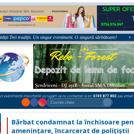
 Trei tradiții. Un singur eveniment. O singură sărbătoare!
•
Pl
or evenimente importante va rugam sa ne contactati la tel:
0749.877.802
sau email:
Bărbat condamnat la închisoare pen
amenințare, încarcerat de polițiștii