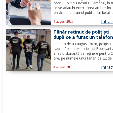
cadrul Poliției Orașului Flămânzi, în 
ce se aflau în exercitarea atribuțiilor
serviciu, pe drumul public, din locali
Copălău, au observat un autoturism 
Infrac
pe marginea părții carosabile. La te
4 august 2026
cu aparatul etilotest, a rezultat o val
Tânăr reținut de polițiști,
după ce a furat un telefo
mobil
La data de 03 august 2026, polițiștii 
cadrul Poliției Municipiului Botoșani
emis ordonanță de reținere pentru 
ore, pe numele unui tânăr, de 22 de 
din municipiul Botoșani, cercetat pe
Infrac
comiterea infracțiunii de furt. În urm
4 august 2026
probatoriului administrat, s-a stabilit
faptul că, la...