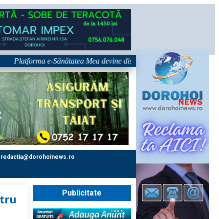
atforma e-Sănătatea Mea devine disponibilă pe 1 septembrie: pacientul d
redactia@dorohoinews.ro
Publicitate
tru