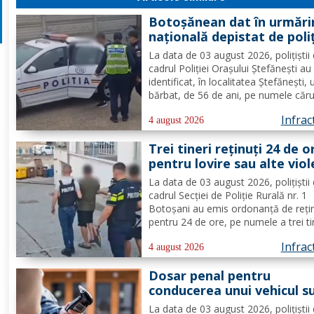
Botoșănean dat în urmări
națională depistat de poliț
la Ștefănești
La data de 03 august 2026, polițiștii 
cadrul Poliției Orașului Ștefănești au
identificat, în localitatea Ștefănești, 
bărbat, de 56 de ani, pe numele căru
era emis un mandat de executare a
Infrac
pedepsei cu închisoarea. Acesta a fo
4 august 2026
condamnat la 2 ani, 2 luni și 20 de zi
Trei tineri reținuți 24 de o
pentru săvârșirea...
pentru lovire sau alte vio
și tulburarea ordinii și liniș
La data de 03 august 2026, polițiștii 
publice
cadrul Secției de Poliție Rurală nr. 1
Botoșani au emis ordonanță de reți
pentru 24 de ore, pe numele a trei ti
din comuna Tudora, cercetați pentr
Infrac
comiterea infracțiunilor de lovirea sa
4 august 2026
violențe și tulburarea ordinii și liniștii
Dosar penal pentru
publice. În...
conducerea unui vehicul s
influența băuturilor alcool
La data de 03 august 2026, polițiștii 