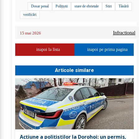
Dosar penal
Polițiștii
stare de ebrietale
Stiri
Tânără
verificări
Infractional
15 mai 2026
inapoi la lista
inapoi pe prima pagina
Articole similare
Acțiune a polițiștilor la Dorohoi: un permis,