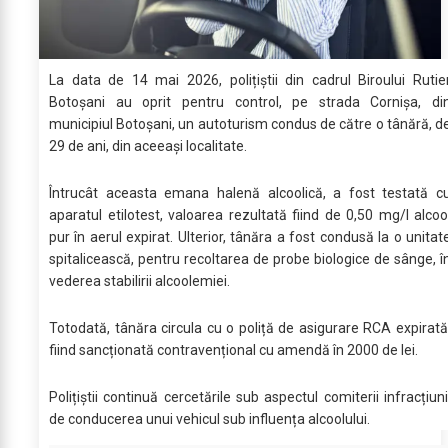
La data de 14 mai 2026, polițiștii din cadrul Biroului Rutie
Botoșani au oprit pentru control, pe strada Cornișa, di
municipiul Botoșani, un autoturism condus de către o tânără, d
29 de ani, din aceeași localitate.
Întrucât aceasta emana halenă alcoolică, a fost testată c
aparatul etilotest, valoarea rezultată fiind de 0,50 mg/l alcoo
pur în aerul expirat. Ulterior, tânăra a fost condusă la o unitat
spitalicească, pentru recoltarea de probe biologice de sânge, î
vederea stabilirii alcoolemiei.
Totodată, tânăra circula cu o poliță de asigurare RCA expirată
fiind sancționată contravențional cu amendă în 2000 de lei.
Polițiștii continuă cercetările sub aspectul comiterii infracțiuni
de conducerea unui vehicul sub influența alcoolului.