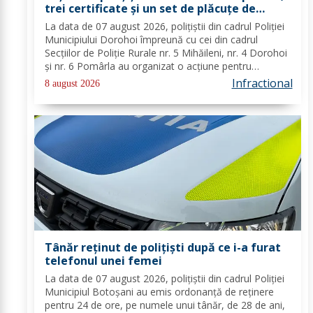
trei certificate și un set de plăcuțe de
înmatriculare reținute
La data de 07 august 2026, polițiștii din cadrul Poliției
Municipiului Dorohoi împreună cu cei din cadrul
Secțiilor de Poliție Rurale nr. 5 Mihăileni, nr. 4 Dorohoi
și nr. 6 Pomârla au organizat o acțiune pentru
prevenirea și combaterea faptelor de natură penală și
Infractional
8 august 2026
contravențională, verificarea...
Tânăr reținut de polițiști după ce i-a furat
telefonul unei femei
La data de 07 august 2026, polițiștii din cadrul Poliției
Municipiul Botoșani au emis ordonanță de reținere
pentru 24 de ore, pe numele unui tânăr, de 28 de ani,