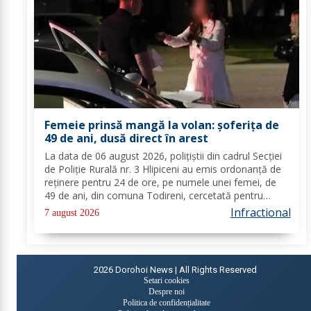
Femeie prinsă mangă la volan: șoferița de
49 de ani, dusă direct în arest
La data de 06 august 2026, polițiștii din cadrul Secției
de Poliție Rurală nr. 3 Hlipiceni au emis ordonanță de
reținere pentru 24 de ore, pe numele unei femei, de
49 de ani, din comuna Todireni, cercetată pentru
comiterea infracțiunii de conducerea unui vehicul sub
Infractional
7 august 2026
influența alcoolului. În urma...
2026
Dorohoi News | All Rights Reserved
Setari cookies
Despre noi
Politica de confidențialitate