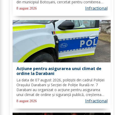
din municipiul Botoșani, cercetat pentru comiterea
infracțiunii de furt. În urma probatoriului administrat,
Infractional
8 august 2026
s-a stabilit faptul că, în...
Acțiune pentru asigurarea unui climat de
ordine la Darabani
La data de 07 august 2026, polițiștii din cadrul Poliției
Orașului Darabani și Secției de Poliție Rurală nr. 7
Darabani au organizat o acțiune pentru asigurarea
unui climat de ordine și siguranță publică, creșterea
gradului de siguranță rutieră și combaterea faptelor
Infractional
8 august 2026
antisociale, în localitatea...