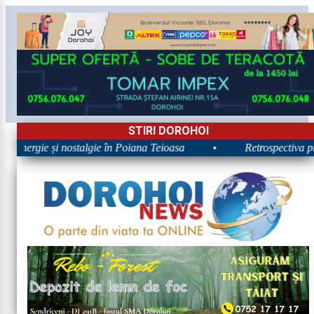
STIRI DOROHOI
: Energie și nostalgie în Poiana Teioasa
•
Retrospectiva pri