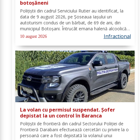
botoșăneni
Polițiștii din cadrul Serviciului Rutier au identificat, la
data de 9 august 2026, pe Șoseaua Iașului un
autoturism condus de un bărbat, de 69 de ani, din
municipiul Botoșani. Întrucât emana halenă alcoolică
a fost testat cu aparatul etilotest, valoarea rezultată
Infractional
10 august 2026
fiind de 0,93 mg/l alcool pur în...
La volan cu permisul suspendat. Șofer
depistat la un control în Baranca
Poliţiştii de frontieră din cadrul Sectorului Poliției de
Frontieră Darabani efectuează cercetări cu privire la o
persoană care a fost depistată la volanul unui