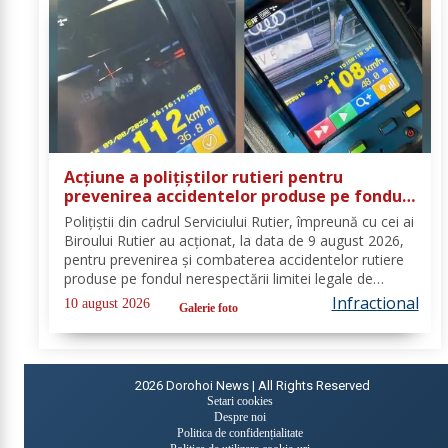
Acțiune a polițiștilor rutieri pentru
prevenirea accidentelor produse pe fondul
vitezei excesive. 20 de permise de
Polițiștii din cadrul Serviciului Rutier, împreună cu cei ai
conducere reținute
Biroului Rutier au acționat, la data de 9 august 2026,
pentru prevenirea și combaterea accidentelor rutiere
produse pe fondul nerespectării limitei legale de
viteză. Astfel, activitățile s-au desfășurat pe sectoarele
Infractional
10 august 2026
Galerie foto
de drum identificate...
2026
Dorohoi News | All Rights Reserved
Setari cookies
Despre noi
Politica de confidențialitate