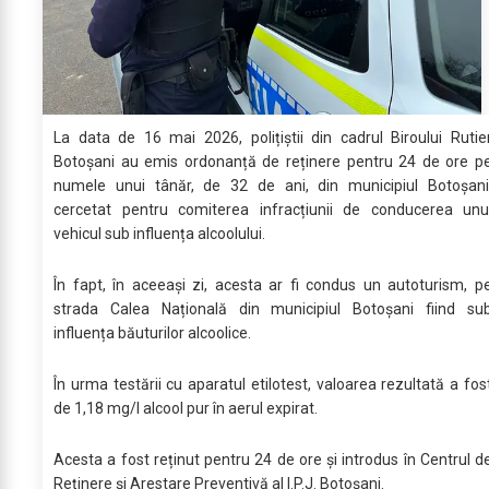
La data de 16 mai 2026, polițiștii din cadrul Biroului Rutie
Botoșani au emis ordonanță de reținere pentru 24 de ore p
numele unui tânăr, de 32 de ani, din municipiul Botoșani
cercetat pentru comiterea infracțiunii de conducerea unu
vehicul sub influența alcoolului.
În fapt, în aceeași zi, acesta ar fi condus un autoturism, p
strada Calea Națională din municipiul Botoșani fiind su
influența băuturilor alcoolice.
În urma testării cu aparatul etilotest, valoarea rezultată a fos
de 1,18 mg/l alcool pur în aerul expirat.
Acesta a fost reținut pentru 24 de ore și introdus în Centrul d
Reținere și Arestare Preventivă al I.P.J. Botoșani.