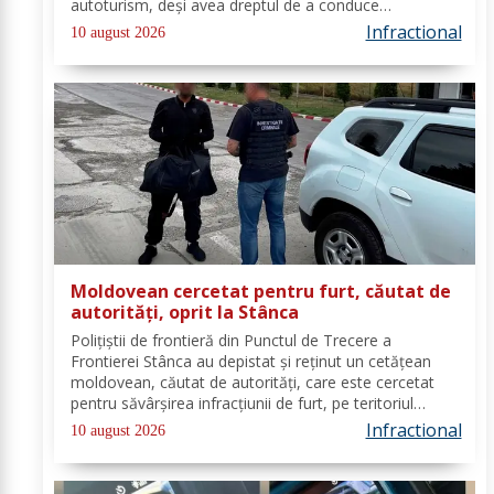
autoturism, deşi avea dreptul de a conduce
suspendat. În data de 08 august a.c., în jurul orei
Infractional
10 august 2026
08.30, polițiști de frontieră din cadrul...
Moldovean cercetat pentru furt, căutat de
autorități, oprit la Stânca
Poliţiştii de frontieră din Punctul de Trecere a
Frontierei Stânca au depistat şi reţinut un cetățean
moldovean, căutat de autorităţi, care este cercetat
pentru săvârşirea infracţiunii de furt, pe teritoriul
Germaniei. În ziua de 08 august a.c, în jurul orei 14.00,
Infractional
10 august 2026
în Punctul de Trecere a...