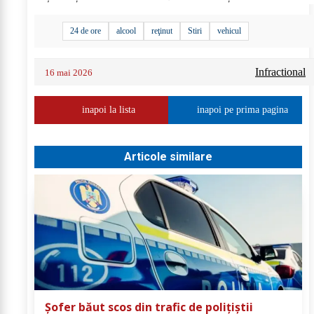
24 de ore
alcool
reţinut
Stiri
vehicul
Infractional
16 mai 2026
inapoi la lista
inapoi pe prima pagina
Articole similare
Șofer băut scos din trafic de polițiștii