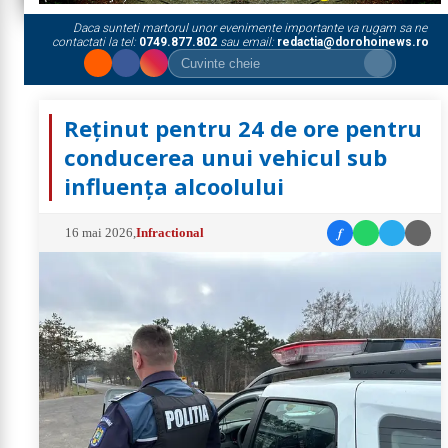
Daca sunteti martorul unor evenimente importante va rugam sa ne
contactati la tel:
0749.877.802
sau email:
redactia@dorohoinews.ro
Reținut pentru 24 de ore pentru
conducerea unui vehicul sub
influența alcoolului
f
16 mai 2026
,
Infractional