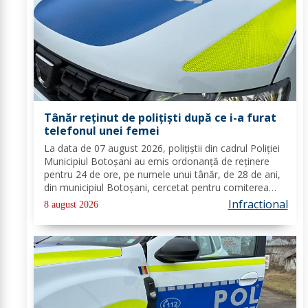
Tânăr reținut de polițiști după ce i-a furat
telefonul unei femei
La data de 07 august 2026, polițiștii din cadrul Poliției
Municipiul Botoșani au emis ordonanță de reținere
pentru 24 de ore, pe numele unui tânăr, de 28 de ani,
din municipiul Botoșani, cercetat pentru comiterea
infracțiunii de furt. În urma probatoriului administrat,
Infractional
8 august 2026
s-a stabilit faptul că, în...