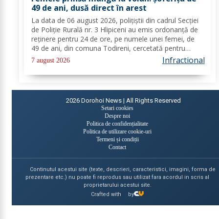
49 de ani, dusă direct în arest
La data de 06 august 2026, polițiștii din cadrul Secției
de Poliție Rurală nr. 3 Hlipiceni au emis ordonanță de
reținere pentru 24 de ore, pe numele unei femei, de
49 de ani, din comuna Todireni, cercetată pentru
comiterea infracțiunii de conducerea unui vehicul sub
Infractional
7 august 2026
influența alcoolului. În urma...
2026
Dorohoi News | All Rights Reserved
Setari cookies
Despre noi
Politica de confidențialitate
Politica de utilizare cookie-uri
Termeni și condiții
Contact
Continutul acestui site (texte, descrieri, caracteristici, imagini, forma de
prezentare etc.) nu poate fi reprodus sau utilizat fara acordul in scris al
proprietarului acestui site.
Crafted with
by