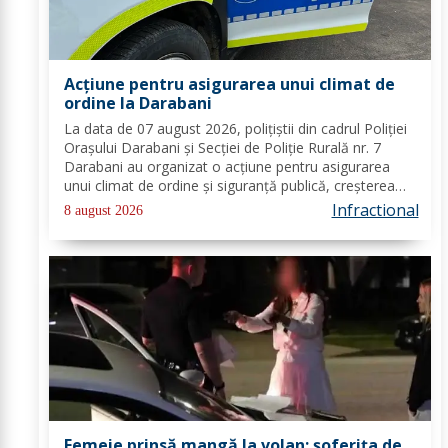
Acțiune pentru asigurarea unui climat de
ordine la Darabani
La data de 07 august 2026, polițiștii din cadrul Poliției
Orașului Darabani și Secției de Poliție Rurală nr. 7
Darabani au organizat o acțiune pentru asigurarea
unui climat de ordine și siguranță publică, creșterea
gradului de siguranță rutieră și combaterea faptelor
Infractional
8 august 2026
antisociale, în localitatea...
Femeie prinsă mangă la volan: șoferița de