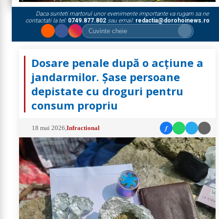
Daca sunteti martorul unor evenimente importante va rugam sa ne
contactati la tel:
0749.877.802
sau email:
redactia@dorohoinews.ro
Dosare penale după o acțiune a
jandarmilor. Șase persoane
depistate cu droguri pentru
consum propriu
f
18 mai 2026
,
Infractional