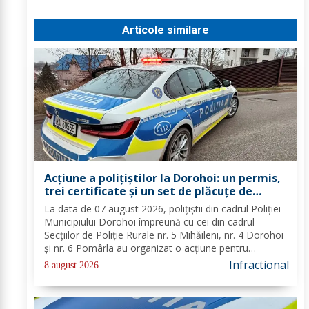
Articole similare
Acțiune a polițiștilor la Dorohoi: un permis,
trei certificate și un set de plăcuțe de
înmatriculare reținute
La data de 07 august 2026, polițiștii din cadrul Poliției
Municipiului Dorohoi împreună cu cei din cadrul
Secțiilor de Poliție Rurale nr. 5 Mihăileni, nr. 4 Dorohoi
și nr. 6 Pomârla au organizat o acțiune pentru
prevenirea și combaterea faptelor de natură penală și
Infractional
8 august 2026
contravențională, verificarea...