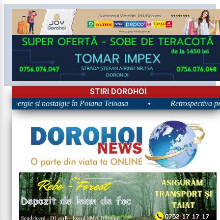
STIRI DOROHOI
 Energie și nostalgie în Poiana Teioasa
•
Retrospectiva prim