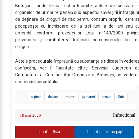
Botoșani, unde le-au fost întocmite actele de sesizare 
organelor de urmărire penală sub aspectul săvârșirii infracțiuni
de deținere de droguri de risc pentru consum propriu, care s
pedepsește cu închisoare de la trei luni la doi ani sau c
amendă, conform prevederilor Legii nr.143/2000 privin
prevenirea și combaterea traficului și consumului ilicit d
droguri.
Actele procedurale, împreună cu substanțele ridicate în vedere
confiscării, vor fi înaintate către Serviciul Județean d
Combatere a Criminalității Organizate Botoșani, în vedere
continuării cercetărilor.
acțiune
dosare
droguri
jandarmi
penale
Stiri
Infractional
18 mai 2026
inapoi la lista
inapoi pe prima pagina