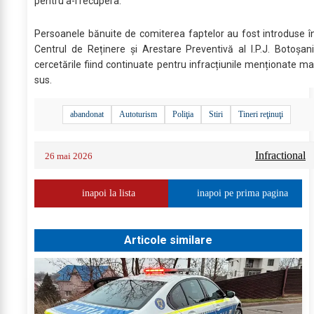
pentru a-l recupera.
Persoanele bănuite de comiterea faptelor au fost introduse î
Centrul de Reținere și Arestare Preventivă al I.P.J. Botoșani
cercetările fiind continuate pentru infracțiunile menționate ma
sus.
abandonat
Autoturism
Poliţia
Stiri
Tineri reţinuţi
Infractional
26 mai 2026
inapoi la lista
inapoi pe prima pagina
Articole similare