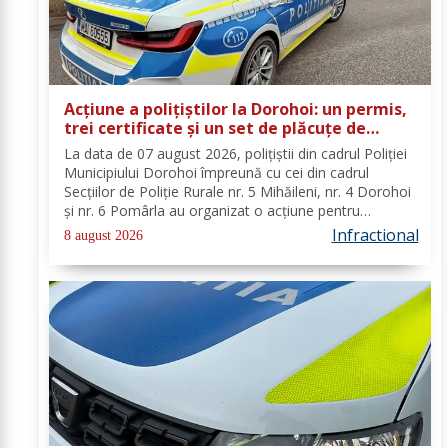
Acțiune a polițiștilor la Dorohoi: un permis,
trei certificate și un set de plăcuțe de
înmatriculare reținute
La data de 07 august 2026, polițiștii din cadrul Poliției
Municipiului Dorohoi împreună cu cei din cadrul
Secțiilor de Poliție Rurale nr. 5 Mihăileni, nr. 4 Dorohoi
și nr. 6 Pomârla au organizat o acțiune pentru
prevenirea și combaterea faptelor de natură penală și
Infractional
8 august 2026
contravențională, verificarea...