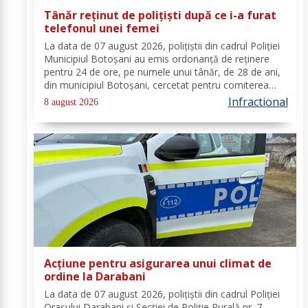
Tânăr reținut de polițiști după ce i-a furat
telefonul unei femei
La data de 07 august 2026, polițiștii din cadrul Poliției
Municipiul Botoșani au emis ordonanță de reținere
pentru 24 de ore, pe numele unui tânăr, de 28 de ani,
din municipiul Botoșani, cercetat pentru comiterea
infracțiunii de furt. În urma probatoriului administrat,
Infractional
8 august 2026
s-a stabilit faptul că, în...
Acțiune pentru asigurarea unui climat de
ordine la Darabani
La data de 07 august 2026, polițiștii din cadrul Poliției
Orașului Darabani și Secției de Poliție Rurală nr. 7