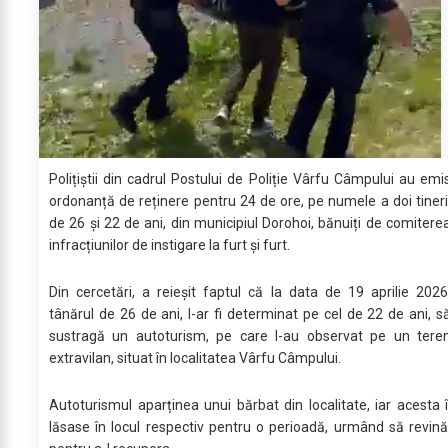
Polițiștii din cadrul Postului de Poliție Vârfu Câmpului au emi
ordonanță de reținere pentru 24 de ore, pe numele a doi tineri
de 26 și 22 de ani, din municipiul Dorohoi, bănuiți de comitere
infracțiunilor de instigare la furt și furt.
Din cercetări, a reieșit faptul că la data de 19 aprilie 2026
tânărul de 26 de ani, l-ar fi determinat pe cel de 22 de ani, s
sustragă un autoturism, pe care l-au observat pe un tere
extravilan, situat în localitatea Vârfu Câmpului.
Autoturismul aparținea unui bărbat din localitate, iar acesta î
lăsase în locul respectiv pentru o perioadă, urmând să revină