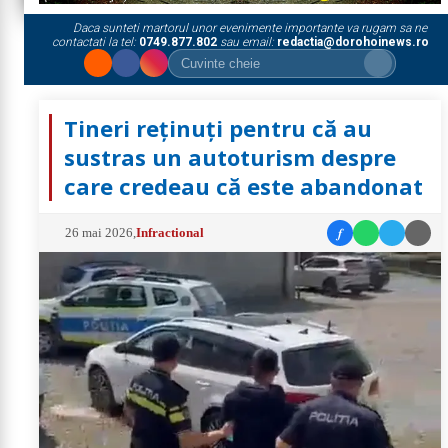
Daca sunteti martorul unor evenimente importante va rugam sa ne
contactati la tel:
0749.877.802
sau email:
redactia@dorohoinews.ro
Tineri reținuți pentru că au
sustras un autoturism despre
care credeau că este abandonat
f
26 mai 2026
,
Infractional