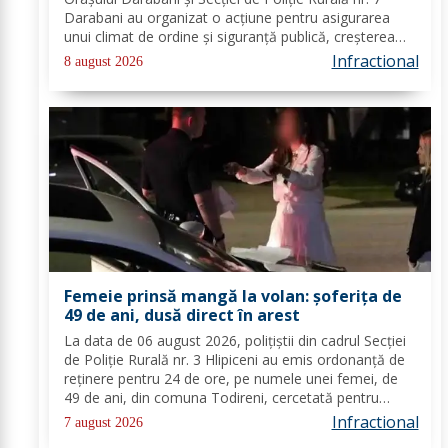
Darabani au organizat o acțiune pentru asigurarea
unui climat de ordine și siguranță publică, creșterea
gradului de siguranță rutieră și combaterea faptelor
Infractional
8 august 2026
antisociale, în localitatea...
Femeie prinsă mangă la volan: șoferița de
49 de ani, dusă direct în arest
La data de 06 august 2026, polițiștii din cadrul Secției
de Poliție Rurală nr. 3 Hlipiceni au emis ordonanță de
reținere pentru 24 de ore, pe numele unei femei, de
49 de ani, din comuna Todireni, cercetată pentru
comiterea infracțiunii de conducerea unui vehicul sub
Infractional
7 august 2026
influența alcoolului. În urma...