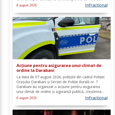
infracțiunii de furt. În urma probatoriului administrat,
Infractional
8 august 2026
s-a stabilit faptul că, în...
Acțiune pentru asigurarea unui climat de
ordine la Darabani
La data de 07 august 2026, polițiștii din cadrul Poliției
Orașului Darabani și Secției de Poliție Rurală nr. 7
Darabani au organizat o acțiune pentru asigurarea
unui climat de ordine și siguranță publică, creșterea
gradului de siguranță rutieră și combaterea faptelor
Infractional
8 august 2026
antisociale, în localitatea...