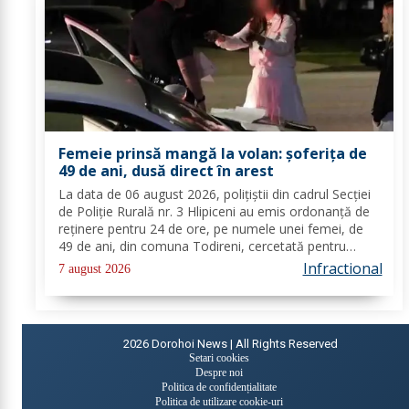
Femeie prinsă mangă la volan: șoferița de
49 de ani, dusă direct în arest
La data de 06 august 2026, polițiștii din cadrul Secției
de Poliție Rurală nr. 3 Hlipiceni au emis ordonanță de
reținere pentru 24 de ore, pe numele unei femei, de
49 de ani, din comuna Todireni, cercetată pentru
comiterea infracțiunii de conducerea unui vehicul sub
Infractional
7 august 2026
influența alcoolului. În urma...
2026
Dorohoi News | All Rights Reserved
Setari cookies
Despre noi
Politica de confidențialitate
Politica de utilizare cookie-uri