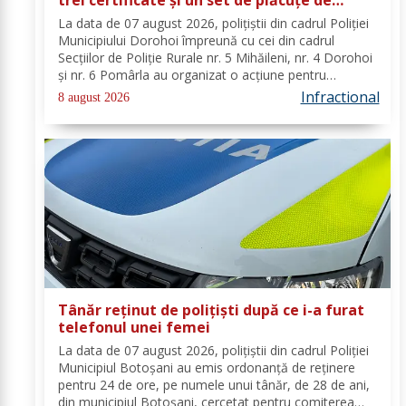
înmatriculare reținute
La data de 07 august 2026, polițiștii din cadrul Poliției
Municipiului Dorohoi împreună cu cei din cadrul
Secțiilor de Poliție Rurale nr. 5 Mihăileni, nr. 4 Dorohoi
și nr. 6 Pomârla au organizat o acțiune pentru
prevenirea și combaterea faptelor de natură penală și
Infractional
8 august 2026
contravențională, verificarea...
Tânăr reținut de polițiști după ce i-a furat
telefonul unei femei
La data de 07 august 2026, polițiștii din cadrul Poliției
Municipiul Botoșani au emis ordonanță de reținere
pentru 24 de ore, pe numele unui tânăr, de 28 de ani,
din municipiul Botoșani, cercetat pentru comiterea