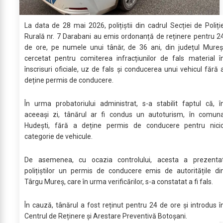
La data de 28 mai 2026, polițiștii din cadrul Secției de Poliți
Rurală nr. 7 Darabani au emis ordonanță de reținere pentru 2
de ore, pe numele unui tânăr, de 36 ani, din județul Mureș
cercetat pentru comiterea infracțiunilor de fals material î
înscrisuri oficiale, uz de fals și conducerea unui vehicul fără 
deține permis de conducere.
În urma probatoriului administrat, s-a stabilit faptul că, î
aceeași zi, tânărul ar fi condus un autoturism, în comun
Hudești, fără a deține permis de conducere pentru nici
categorie de vehicule.
De asemenea, cu ocazia controlului, acesta a prezenta
polițiștilor un permis de conducere emis de autoritățile di
Târgu Mureș, care în urma verificărilor, s-a constatat a fi fals.
În cauză, tânărul a fost reținut pentru 24 de ore și introdus î
Centrul de Reținere și Arestare Preventivă Botoșani.