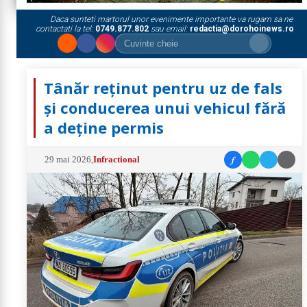
Daca sunteti martorul unor evenimente importante va rugam sa ne
contactati la tel:
0749.877.802
sau email:
redactia@dorohoinews.ro
Tânăr reținut pentru uz de fals
și conducerea unui vehicul fără
a deține permis
f
29 mai 2026
,
Infractional