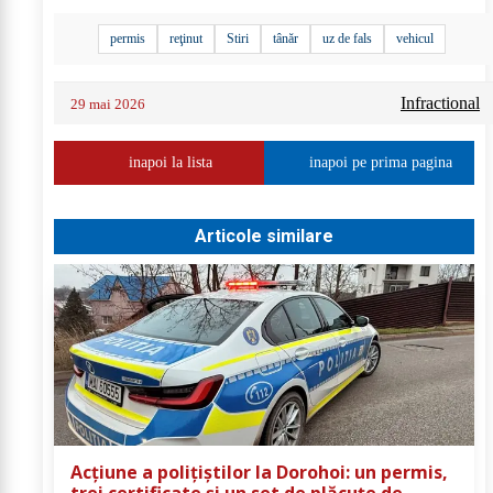
permis
reţinut
Stiri
tânăr
uz de fals
vehicul
Infractional
29 mai 2026
inapoi la lista
inapoi pe prima pagina
Articole similare
Acțiune a polițiștilor la Dorohoi: un permis,
trei certificate și un set de plăcuțe de