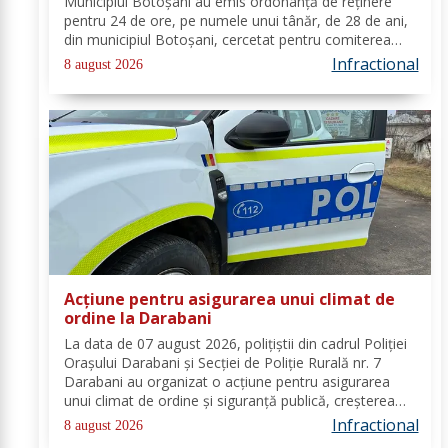
Municipiul Botoșani au emis ordonanță de reținere
pentru 24 de ore, pe numele unui tânăr, de 28 de ani,
din municipiul Botoșani, cercetat pentru comiterea
infracțiunii de furt. În urma probatoriului administrat,
Infractional
8 august 2026
s-a stabilit faptul că, în...
Acțiune pentru asigurarea unui climat de
ordine la Darabani
La data de 07 august 2026, polițiștii din cadrul Poliției
Orașului Darabani și Secției de Poliție Rurală nr. 7
Darabani au organizat o acțiune pentru asigurarea
unui climat de ordine și siguranță publică, creșterea
gradului de siguranță rutieră și combaterea faptelor
Infractional
8 august 2026
antisociale, în localitatea...