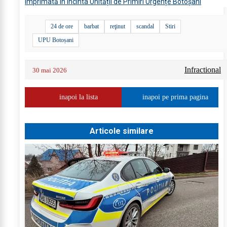
imprimată în incinta Unității de Primiri Urgențe Botoșani
24 de ore
barbat
reţinut
scandal
Stiri
UPU Botoșani
Infractional
30 mai 2026
inapoi la lista
inapoi pe prima pagina
Articole similare