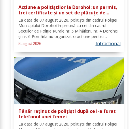
Acțiune a polițiștilor la Dorohoi: un permis,
trei certificate și un set de plăcuțe de
înmatriculare reținute
La data de 07 august 2026, polițiștii din cadrul Poliției
Municipiului Dorohoi împreună cu cei din cadrul
Secțiilor de Poliție Rurale nr. 5 Mihăileni, nr. 4 Dorohoi
și nr. 6 Pomârla au organizat o acțiune pentru
prevenirea și combaterea faptelor de natură penală și
Infractional
8 august 2026
contravențională, verificarea...
Tânăr reținut de polițiști după ce i-a furat
telefonul unei femei
La data de 07 august 2026, polițiștii din cadrul Poliției