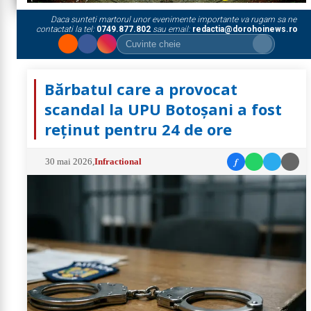
Daca sunteti martorul unor evenimente importante va rugam sa ne
contactati la tel:
0749.877.802
sau email:
redactia@dorohoinews.ro
Bărbatul care a provocat
scandal la UPU Botoșani a fost
reținut pentru 24 de ore
f
30 mai 2026
,
Infractional