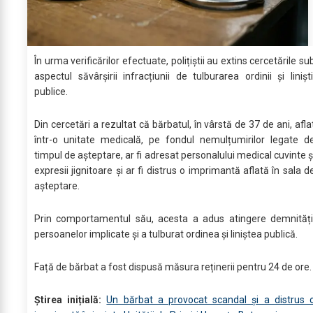
În urma verificărilor efectuate, polițiștii au extins cercetările su
aspectul săvârșirii infracțiunii de tulburarea ordinii și liniști
publice.
Din cercetări a rezultat că bărbatul, în vârstă de 37 de ani, afla
într-o unitate medicală, pe fondul nemulțumirilor legate d
timpul de așteptare, ar fi adresat personalului medical cuvinte ș
expresii jignitoare și ar fi distrus o imprimantă aflată în sala d
așteptare.
Prin comportamentul său, acesta a adus atingere demnități
persoanelor implicate și a tulburat ordinea și liniștea publică.
Față de bărbat a fost dispusă măsura reținerii pentru 24 de ore.
Știrea inițială:
Un bărbat a provocat scandal și a distrus 