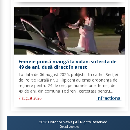
Femeie prinsă mangă la volan: șoferița de
49 de ani, dusă direct în arest
La data de 06 august 2026, polițiștii din cadrul Secției
de Poliție Rurală nr. 3 Hlipiceni au emis ordonanță de
reținere pentru 24 de ore, pe numele unei femei, de
49 de ani, din comuna Todireni, cercetată pentru
comiterea infracțiunii de conducerea unui vehicul sub
Infractional
7 august 2026
influența alcoolului. În urma...
2026
Dorohoi News | All Rights Reserved
Setari cookies