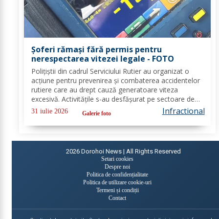
Șoferi rămași fără permis pentru
nerespectarea vitezei legale - FOTO
Polițiștii din cadrul Serviciului Rutier au organizat o
acțiune pentru prevenirea și combaterea accidentelor
rutiere care au drept cauză generatoare viteza
excesivă. Activitățile s-au desfășurat pe sectoare de
drum cu risc ridicat de producere a accidentelor
Infractional
31 iulie 2026
Galerie foto
rutiere, respectiv, drumul european...
2026
Dorohoi News | All Rights Reserved
Setari cookies
Despre noi
Politica de confidențialitate
Politica de utilizare cookie-uri
Termeni și condiții
Contact