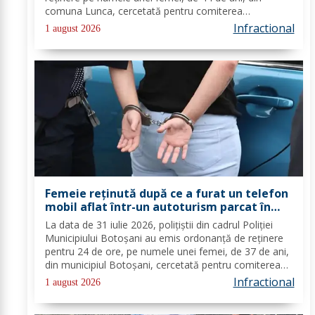
comuna Lunca, cercetată pentru comiterea
infracțiunilor de încălcarea ordinului de protecție și
Infractional
1 august 2026
distrugere. În urma probatoriului administrat,...
Femeie reținută după ce a furat un telefon
mobil aflat într-un autoturism parcat în
zona Pieței Centrale
La data de 31 iulie 2026, polițiștii din cadrul Poliției
Municipiului Botoșani au emis ordonanță de reținere
pentru 24 de ore, pe numele unei femei, de 37 de ani,
din municipiul Botoșani, cercetată pentru comiterea
infracțiunii de furt. În urma probatoriului administrat,
Infractional
1 august 2026
s-a stabilit faptul că, la...