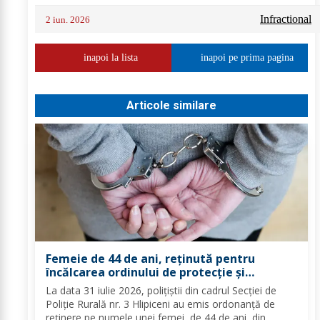
Infractional
2 iun. 2026
inapoi la lista
inapoi pe prima pagina
Articole similare
Femeie de 44 de ani, reținută pentru
încălcarea ordinului de protecție și
distrugere
La data 31 iulie 2026, polițiștii din cadrul Secției de
Poliție Rurală nr. 3 Hlipiceni au emis ordonanță de
reținere pe numele unei femei, de 44 de ani, din