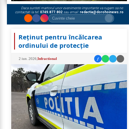
Daca sunteti martorul unor evenimente importante va rugam sa ne
contactati la tel:
0749.877.802
sau email:
redactia@dorohoinews.ro
Reținut pentru încălcarea
ordinului de protecție
f
2 iun. 2026
,
Infractional