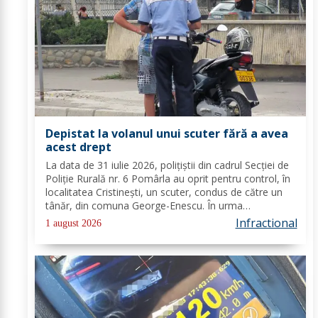
Depistat la volanul unui scuter fără a avea
acest drept
La data de 31 iulie 2026, polițiștii din cadrul Secției de
Poliție Rurală nr. 6 Pomârla au oprit pentru control, în
localitatea Cristinești, un scuter, condus de către un
tânăr, din comuna George-Enescu. În urma
verificărilor efectuate de către polițiști, s-a constatat
Infractional
1 august 2026
faptul că tânărul nu deține...