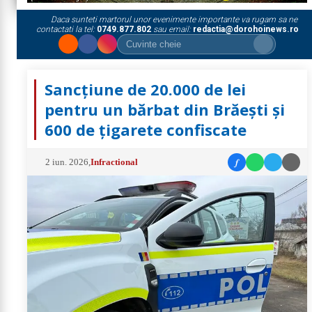
Daca sunteti martorul unor evenimente importante va rugam sa ne
contactati la tel:
0749.877.802
sau email:
redactia@dorohoinews.ro
Sancțiune de 20.000 de lei
pentru un bărbat din Brăești și
600 de țigarete confiscate
f
2 iun. 2026
,
Infractional