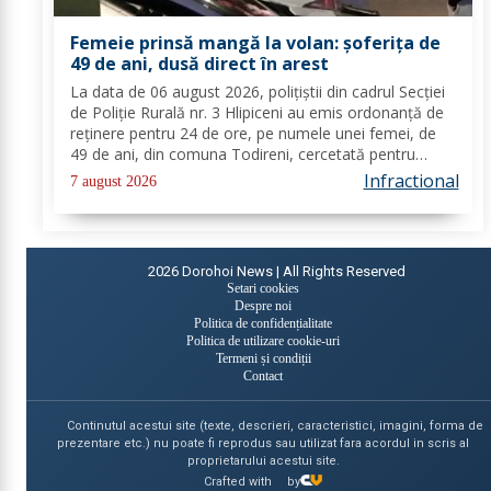
Femeie prinsă mangă la volan: șoferița de
49 de ani, dusă direct în arest
La data de 06 august 2026, polițiștii din cadrul Secției
de Poliție Rurală nr. 3 Hlipiceni au emis ordonanță de
reținere pentru 24 de ore, pe numele unei femei, de
49 de ani, din comuna Todireni, cercetată pentru
comiterea infracțiunii de conducerea unui vehicul sub
Infractional
7 august 2026
influența alcoolului. În urma...
2026
Dorohoi News | All Rights Reserved
Setari cookies
Despre noi
Politica de confidențialitate
Politica de utilizare cookie-uri
Termeni și condiții
Contact
Continutul acestui site (texte, descrieri, caracteristici, imagini, forma de
prezentare etc.) nu poate fi reprodus sau utilizat fara acordul in scris al
proprietarului acestui site.
Crafted with
by