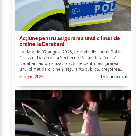
Acțiune pentru asigurarea unui climat de
ordine la Darabani
La data de 07 august 2026, polițiștii din cadrul Poliției
Orașului Darabani și Secției de Poliție Rurală nr. 7
Darabani au organizat o acțiune pentru asigurarea
unui climat de ordine și siguranță publică, creșterea
gradului de siguranță rutieră și combaterea faptelor
Infractional
8 august 2026
antisociale, în localitatea...