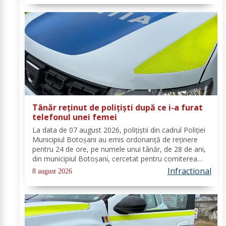
Tânăr reținut de polițiști după ce i-a furat
telefonul unei femei
La data de 07 august 2026, polițiștii din cadrul Poliției
Municipiul Botoșani au emis ordonanță de reținere
pentru 24 de ore, pe numele unui tânăr, de 28 de ani,
din municipiul Botoșani, cercetat pentru comiterea
infracțiunii de furt. În urma probatoriului administrat,
Infractional
8 august 2026
s-a stabilit faptul că, în...