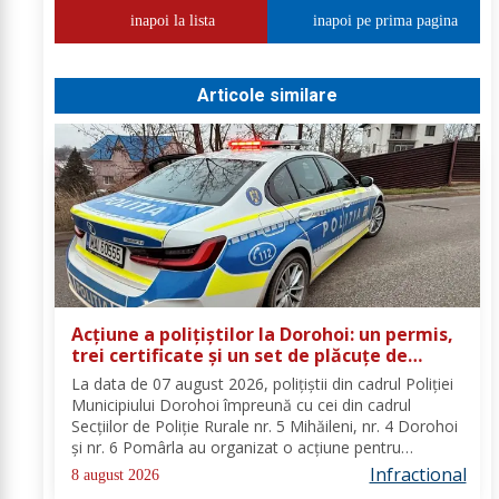
inapoi la lista
inapoi pe prima pagina
Articole similare
Acțiune a polițiștilor la Dorohoi: un permis,
trei certificate și un set de plăcuțe de
înmatriculare reținute
La data de 07 august 2026, polițiștii din cadrul Poliției
Municipiului Dorohoi împreună cu cei din cadrul
Secțiilor de Poliție Rurale nr. 5 Mihăileni, nr. 4 Dorohoi
și nr. 6 Pomârla au organizat o acțiune pentru
prevenirea și combaterea faptelor de natură penală și
Infractional
8 august 2026
contravențională, verificarea...