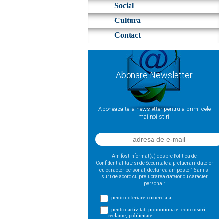
Social
Cultura
Contact
Abonare Newsletter
Aboneaza-te la newsletter pentru a primi cele
mai noi stiri!
Am fost informat(a) despre Politica de
Confidentialitate si de Securitate a prelucrarii datelor
cu caracter personal, declar ca am peste 16 ani si
sunt de acord cu prelucrarea datelor cu caracter
personal:
- pentru ofertare comerciala
- pentru activitati promotionale: concursuri,
reclame, publicitate