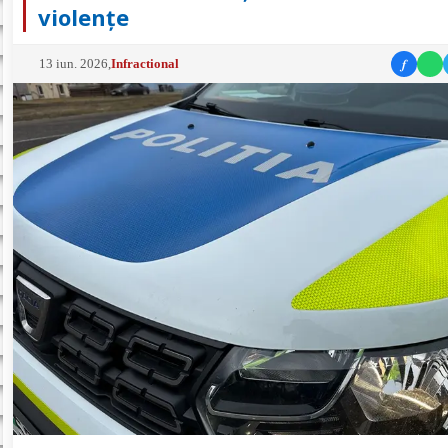
violențe
f
13 iun. 2026
,
Infractional