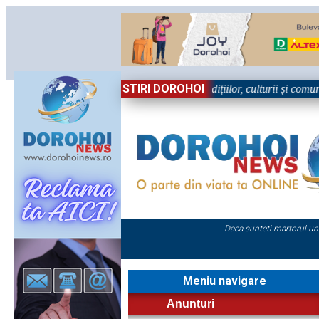
STIRI DOROHOI
 în Sărbătoare!” – trei zile dedicate tradițiilor, culturii și comunități
Daca sunteti martorul un
Meniu navigare
Anunturi