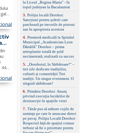
standard Euro 6 Trapă
la Liceul „Regina Maria” - în
panoramică, geamuri
topul județean la Bacalaureat
dului
spate fumurii Carlig de
egale
remorcare Bonus: -
3
.
Poliția locală Dorohoi:
muncă,
Covorașe textile montate
Sancțiuni pentru șoferii care
tional
pe mașină. -Ofer și un
parchează pe trecerile de pietoni
set de covorașe din
sau în apropierea acestora
ntară
cauciuc/pvc. -Se vinde
ctiv
4
.
Premieră medicală la Spitalul
împreună cu un set de
a
Municipal „Academician Leon
anvelope de iarnă.
Dănăilă” Dorohoi – prima
din
artroplastie totală de șold
 au
necimentată, realizată cu succes
i
5
.
„Dorohoiul, în Sărbătoare!” –
i 44
trei zile dedicate tradițiilor,
aveau
culturii și comunității Trei
tional
 urma
tradiții. Un singur eveniment. O
singură sărbătoare!
a
6
.
Primăria Dorohoi: Anunț
privind execuția lucrărilor de
dezinsecție în spațiile verzi
7
.
Tânăr pus să măture cojile de
seminţe pe care le aruncase direct
pe pavaj. Poliţia Locală Dorohoi:
Respectul față de spațiul comun
trebuie să fie o prioritate pentru
fiecare dintre noi”