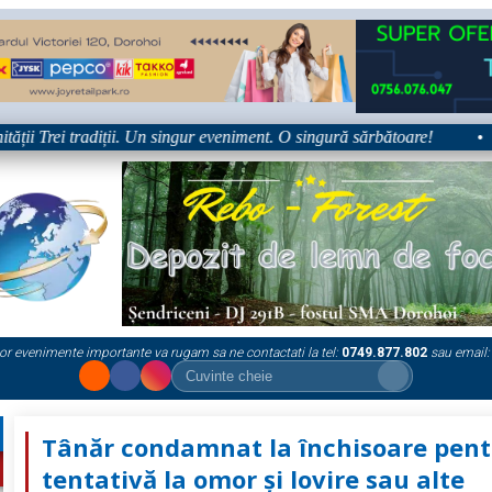
i Trei tradiții. Un singur eveniment. O singură sărbătoare!
•
P
or evenimente importante va rugam sa ne contactati la tel:
0749.877.802
sau email:
Tânăr condamnat la închisoare pent
tentativă la omor și lovire sau alte