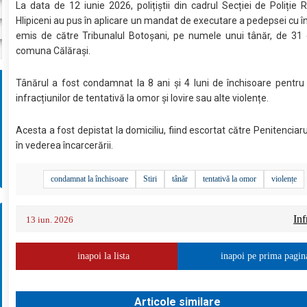
La data de 12 iunie 2026, polițiștii din cadrul Secției de Poliție R
Hlipiceni au pus în aplicare un mandat de executare a pedepsei cu î
emis de către Tribunalul Botoșani, pe numele unui tânăr, de 31 
comuna Călărași.
Tânărul a fost condamnat la 8 ani și 4 luni de închisoare pentru
infracțiunilor de tentativă la omor și lovire sau alte violențe.
Acesta a fost depistat la domiciliu, fiind escortat către Penitenciar
în vederea încarcerării.
condamnat la închisoare
Stiri
tânăr
tentativă la omor
violențe
Inf
13 iun. 2026
inapoi la lista
inapoi pe prima pagin
Articole similare