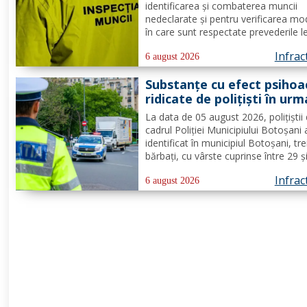
identificarea și combaterea muncii
nedeclarate și pentru verificarea mo
în care sunt respectate prevederile l
privind securitatea și sănătatea în 
Infrac
de către angajatorii care desfășoară
6 august 2026
activități în domeniul Industria alime
Substanțe cu efect psihoa
- cod CAEN 10....
ridicate de polițiști în urm
unui control corporal
La data de 05 august 2026, polițiștii 
cadrul Poliției Municipiului Botoșani
identificat în municipiul Botoșani, tre
bărbați, cu vârste cuprinse între 29 ș
de ani, din aceeași localitate, care 
Infrac
asupra lor substanțe psihoactive. În
6 august 2026
efectuării controlului corporal asupr
unuia...