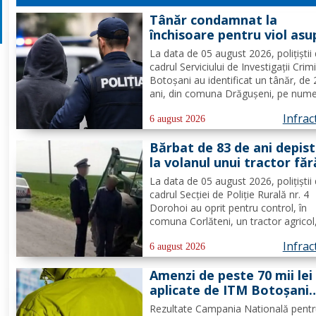
Tânăr condamnat la
închisoare pentru viol asu
unui minor și pornografie
La data de 05 august 2026, polițiștii 
infantilă, identificat de
cadrul Serviciului de Investigații Crim
polițiști
Botoșani au identificat un tânăr, de
ani, din comuna Drăgușeni, pe nume
căruia, Tribunalul Botoșani a emis u
Infrac
mandat de executare a pedepsei cu
6 august 2026
închisoarea. Tânărul a fost condamn
Bărbat de 83 de ani depis
4 ani și 5 luni de...
la volanul unui tractor făr
deține permis de conduce
La data de 05 august 2026, polițiștii 
cadrul Secției de Poliție Rurală nr. 4
Dorohoi au oprit pentru control, în
comuna Corlăteni, un tractor agricol
condus de către un bărbat, de 83 de 
Infrac
din aceeași localitate. În urma verific
6 august 2026
efectuate de către polițiști, s-a cons
Amenzi de peste 70 mii lei
faptul că...
aplicate de ITM Botoșani
privind munca nedeclarat
Rezultate Campania Natională pent