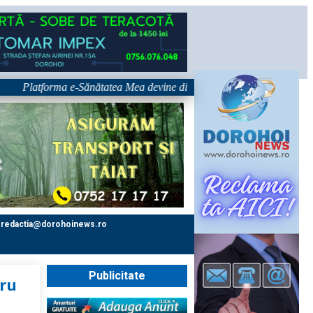
latforma e-Sănătatea Mea devine disponibilă pe 1 septembrie: pacientul d
redactia@dorohoinews.ro
Publicitate
ru