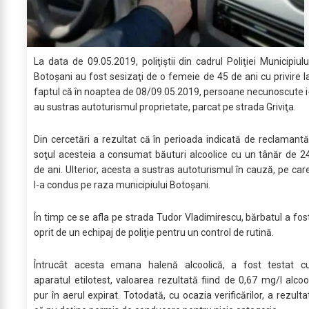
La data de 09.05.2019, poliţiştii din cadrul Poliţiei Municipiulu
Botoşani au fost sesizaţi de o femeie de 45 de ani cu privire l
faptul că în noaptea de 08/09.05.2019, persoane necunoscute i
au sustras autoturismul proprietate, parcat pe strada Griviţa.
Din cercetări a rezultat că în perioada indicată de reclamantă
soţul acesteia a consumat băuturi alcoolice cu un tânăr de 2
de ani. Ulterior, acesta a sustras autoturismul în cauză, pe car
l-a condus pe raza municipiului Botoşani.
În timp ce se afla pe strada Tudor Vladimirescu, bărbatul a fos
oprit de un echipaj de poliţie pentru un control de rutină.
Întrucât acesta emana halenă alcoolică, a fost testat c
aparatul etilotest, valoarea rezultată fiind de 0,67 mg/l alcoo
pur în aerul expirat. Totodată, cu ocazia verificărilor, a rezulta