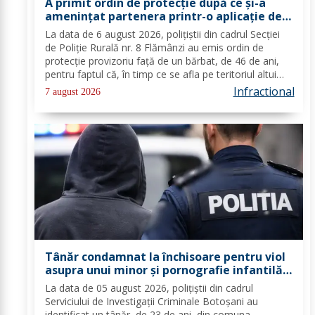
A primit ordin de protecție după ce și-a
amenințat partenera printr-o aplicație de
mesagerie
La data de 6 august 2026, polițiștii din cadrul Secției
de Poliție Rurală nr. 8 Flămânzi au emis ordin de
protecție provizoriu față de un bărbat, de 46 de ani,
pentru faptul că, în timp ce se afla pe teritoriul altui
stat, și-ar fi amenințat partenera, prin intermediul unor
Infractional
7 august 2026
mesaje transmise...
Tânăr condamnat la închisoare pentru viol
asupra unui minor și pornografie infantilă,
identificat de polițiști
La data de 05 august 2026, polițiștii din cadrul
Serviciului de Investigații Criminale Botoșani au
identificat un tânăr, de 23 de ani, din comuna