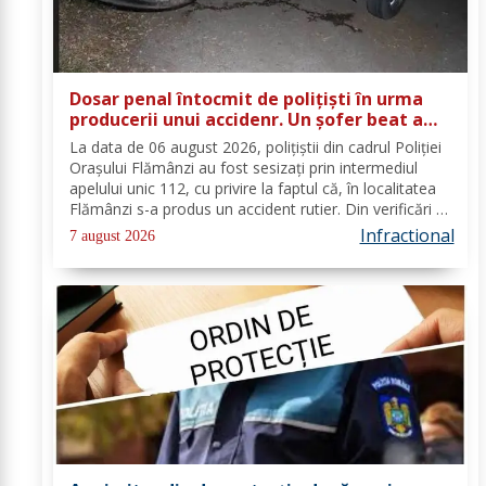
Dosar penal întocmit de polițiști în urma
producerii unui accidenr. Un șofer beat a
lovit un cap de pod
La data de 06 august 2026, polițiștii din cadrul Poliției
Orașului Flămânzi au fost sesizați prin intermediul
apelului unic 112, cu privire la faptul că, în localitatea
Flămânzi s-a produs un accident rutier. Din verificări a
reieșit faptul că, în timp ce se deplasa pe strada
Infractional
7 august 2026
Tulburea din orașul...