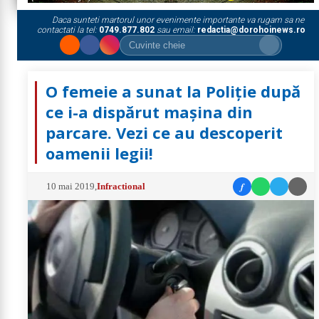
Daca sunteti martorul unor evenimente importante va rugam sa ne
contactati la tel:
0749.877.802
sau email:
redactia@dorohoinews.ro
O femeie a sunat la Poliţie după
ce i-a dispărut maşina din
parcare. Vezi ce au descoperit
oamenii legii!
f
10 mai 2019
,
Infractional