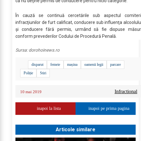
că nu deţine permis de conducere pentru nicio categorie.
În cauză se continuă cercetările sub aspectul comiteri
infracţiunilor de furt calificat, conducere sub influenţa alcoolulu
şi conducere fără permis, urmând să fie dispuse măsur
conform prevederilor Codului de Procedură Penală.
Sursa:
dorohoinews.ro
disparut
femeie
mașina
oamenii legii
parcare
Poliție
Stiri
Infractional
10 mai 2019
inapoi la lista
inapoi pe prima pagina
Articole similare