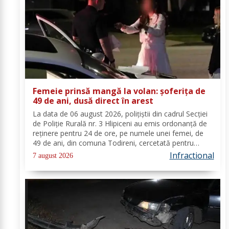
Femeie prinsă mangă la volan: șoferița de
49 de ani, dusă direct în arest
La data de 06 august 2026, polițiștii din cadrul Secției
de Poliție Rurală nr. 3 Hlipiceni au emis ordonanță de
reținere pentru 24 de ore, pe numele unei femei, de
49 de ani, din comuna Todireni, cercetată pentru
comiterea infracțiunii de conducerea unui vehicul sub
Infractional
7 august 2026
influența alcoolului. În urma...