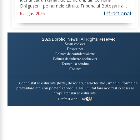
Drăgușeni, pe numele căruia, Tribunalul Botoșani a
emis un mandat de executare a pedepsei cu
Infractional
6 august 2026
închisoarea. Tânărul a fost condamnat la 4 ani și 5 luni
de...
2026
Dorohoi News | All Rights Reserved
Setari cookies
Despre noi
Politica de confidențialitate
Politica de utilizare cookie-uri
Termeni și condiții
Contact
Continutul acestui site (texte, descrieri, caracteristici, imagini, forma de
prezentare etc.) nu poate fi reprodus sau utilizat fara acordul in scris al
proprietarului acestui site.
Crafted with
by