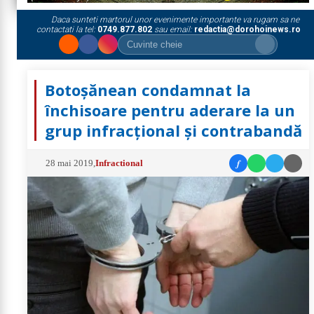
Daca sunteti martorul unor evenimente importante va rugam sa ne
contactati la tel:
0749.877.802
sau email:
redactia@dorohoinews.ro
Botoșănean condamnat la
închisoare pentru aderare la un
grup infracţional şi contrabandă
f
28 mai 2019
,
Infractional