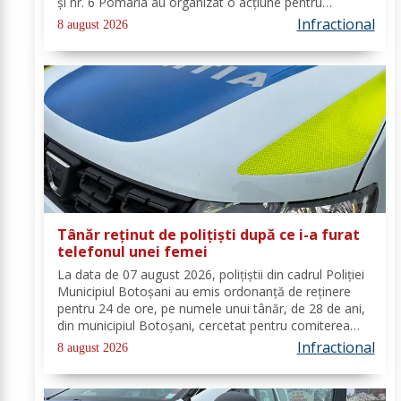
și nr. 6 Pomârla au organizat o acțiune pentru
prevenirea și combaterea faptelor de natură penală și
Infractional
8 august 2026
contravențională, verificarea...
Tânăr reținut de polițiști după ce i-a furat
telefonul unei femei
La data de 07 august 2026, polițiștii din cadrul Poliției
Municipiul Botoșani au emis ordonanță de reținere
pentru 24 de ore, pe numele unui tânăr, de 28 de ani,
din municipiul Botoșani, cercetat pentru comiterea
infracțiunii de furt. În urma probatoriului administrat,
Infractional
8 august 2026
s-a stabilit faptul că, în...