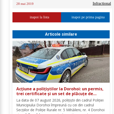
Infractional
28 mai 2019
inapoi la lista
inapoi pe prima pagina
Articole similare
Acțiune a polițiștilor la Dorohoi: un permis,
trei certificate și un set de plăcuțe de
înmatriculare reținute
La data de 07 august 2026, polițiștii din cadrul Poliției
Municipiului Dorohoi împreună cu cei din cadrul
Secțiilor de Poliție Rurale nr. 5 Mihăileni, nr. 4 Dorohoi