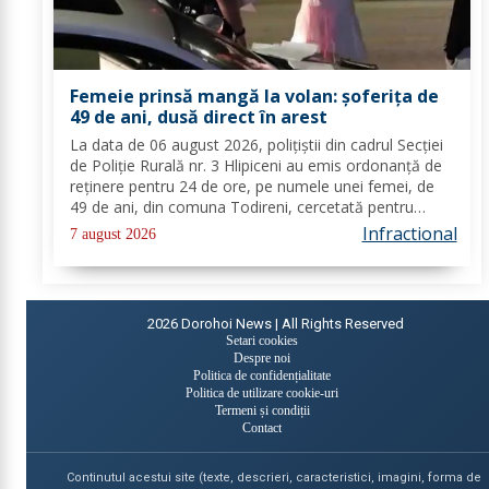
Femeie prinsă mangă la volan: șoferița de
49 de ani, dusă direct în arest
La data de 06 august 2026, polițiștii din cadrul Secției
de Poliție Rurală nr. 3 Hlipiceni au emis ordonanță de
reținere pentru 24 de ore, pe numele unei femei, de
49 de ani, din comuna Todireni, cercetată pentru
comiterea infracțiunii de conducerea unui vehicul sub
Infractional
7 august 2026
influența alcoolului. În urma...
2026
Dorohoi News | All Rights Reserved
Setari cookies
Despre noi
Politica de confidențialitate
Politica de utilizare cookie-uri
Termeni și condiții
Contact
Continutul acestui site (texte, descrieri, caracteristici, imagini, forma de