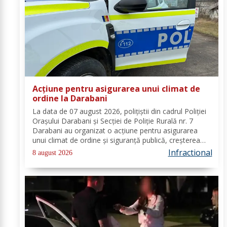
Acțiune pentru asigurarea unui climat de
ordine la Darabani
La data de 07 august 2026, polițiștii din cadrul Poliției
Orașului Darabani și Secției de Poliție Rurală nr. 7
Darabani au organizat o acțiune pentru asigurarea
unui climat de ordine și siguranță publică, creșterea
gradului de siguranță rutieră și combaterea faptelor
Infractional
8 august 2026
antisociale, în localitatea...