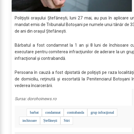
Poliţiştii oraşului Ştefăneşti, luni 27 mai, au pus în aplicare u
mandat emis de Tribunalul Botoşani pe numele unui tânăr de 3
de ani din oraşul Ştefăneşti.
Bărbatul a fost condamnat la 1 an şi 8 luni de închisoare c
executare pentru comiterea infracţiunilor de aderare la un gru
infracţional şi contrabandă.
Persoana în cauză a fost dpistată de poliţişti pe raza localităţi
de domiciliu, reţinută şi escortată la Penitenciarul Botoşani î
vederea încarcerării.
Sursa:
dorohoinews.ro
barbat
condamnat
contrabanda
grup infracţional
inchisoare
Ștefănești
Stiri