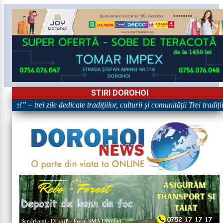
STIRI DOROHOI
re!” – trei zile dedicate tradițiilor, culturii și comunității Trei tradiț