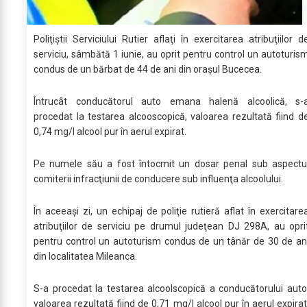
Poliţiştii Serviciului Rutier aflaţi în exercitarea atribuţiilor d
serviciu, sâmbătă 1 iunie, au oprit pentru control un autoturis
condus de un bărbat de 44 de ani din oraşul Bucecea.
Întrucât conducătorul auto emana halenă alcoolică, s-
procedat la testarea alcooscopică, valoarea rezultată fiind d
0,74 mg/l alcool pur în aerul expirat.
Pe numele său a fost întocmit un dosar penal sub aspectu
comiterii infracţiunii de conducere sub influenţa alcoolului.
În aceeași zi, un echipaj de poliţie rutieră aflat în exercitare
atribuţiilor de serviciu pe drumul judeţean DJ 298A, au opri
pentru control un autoturism condus de un tânăr de 30 de an
din localitatea Mileanca.
S-a procedat la testarea alcoolscopică a conducătorului auto
valoarea rezultată fiind de 0,71 mg/l alcool pur în aerul expirat