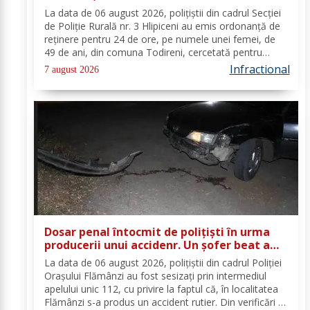
La data de 06 august 2026, polițiștii din cadrul Secției
de Poliție Rurală nr. 3 Hlipiceni au emis ordonanță de
reținere pentru 24 de ore, pe numele unei femei, de
49 de ani, din comuna Todireni, cercetată pentru
comiterea infracțiunii de conducerea unui vehicul sub
Infractional
7 august 2026
influența alcoolului. În urma...
Dosar penal întocmit de polițiști în urma
producerii unui accidenr. Un șofer beat a
lovit un cap de pod
La data de 06 august 2026, polițiștii din cadrul Poliției
Orașului Flămânzi au fost sesizați prin intermediul
apelului unic 112, cu privire la faptul că, în localitatea
Flămânzi s-a produs un accident rutier. Din verificări a