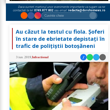
Daca sunteti martorul unor evenimente importante va rugam sa ne
contactati la tel:
0749.877.802
sau email:
redactia@dorohoinews.ro
Au căzut la testul cu fiola. Șoferi
în stare de ebrietate depistați în
trafic de polițiștii botoșăneni
f
3 iun. 2019
,
Infractional