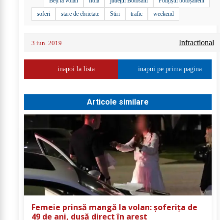
Beți la volan
fiola
judeţul Botosani
Polițiștii botoșăneni
soferi
stare de ebrietate
Stiri
trafic
weekend
Infractional
3 iun. 2019
inapoi la lista
inapoi pe prima pagina
Articole similare
Femeie prinsă mangă la volan: șoferița de
49 de ani, dusă direct în arest