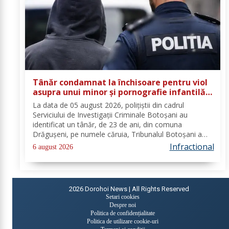
Tânăr condamnat la închisoare pentru viol
asupra unui minor și pornografie infantilă,
identificat de polițiști
La data de 05 august 2026, polițiștii din cadrul
Serviciului de Investigații Criminale Botoșani au
identificat un tânăr, de 23 de ani, din comuna
Drăgușeni, pe numele căruia, Tribunalul Botoșani a
emis un mandat de executare a pedepsei cu
Infractional
6 august 2026
închisoarea. Tânărul a fost condamnat la 4 ani și 5 luni
de...
2026
Dorohoi News | All Rights Reserved
Setari cookies
Despre noi
Politica de confidențialitate
Politica de utilizare cookie-uri