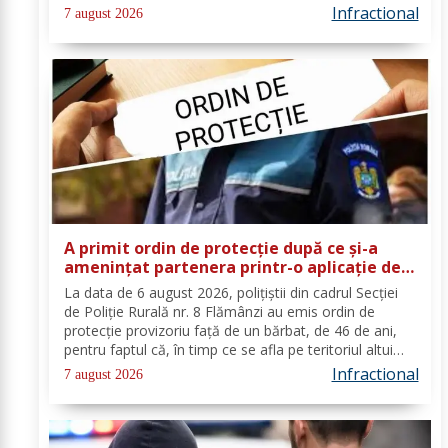
reieșit faptul că, în timp ce se deplasa pe strada
Infractional
7 august 2026
Tulburea din orașul...
A primit ordin de protecție după ce și-a
amenințat partenera printr-o aplicație de
mesagerie
La data de 6 august 2026, polițiștii din cadrul Secției
de Poliție Rurală nr. 8 Flămânzi au emis ordin de
protecție provizoriu față de un bărbat, de 46 de ani,
pentru faptul că, în timp ce se afla pe teritoriul altui
stat, și-ar fi amenințat partenera, prin intermediul unor
Infractional
7 august 2026
mesaje transmise...