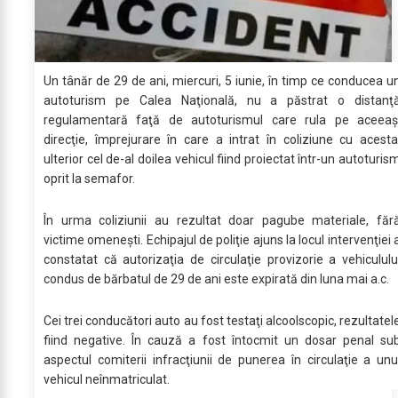
Un tânăr de 29 de ani, miercuri, 5 iunie, în timp ce conducea u
autoturism pe Calea Naţională, nu a păstrat o distanţ
regulamentară faţă de autoturismul care rula pe aceeaş
direcţie, împrejurare în care a intrat în coliziune cu acesta
ulterior cel de-al doilea vehicul fiind proiectat într-un autoturis
oprit la semafor.
În urma coliziunii au rezultat doar pagube materiale, făr
victime omeneşti. Echipajul de poliţie ajuns la locul intervenţiei 
constatat că autorizaţia de circulaţie provizorie a vehicululu
condus de bărbatul de 29 de ani este expirată din luna mai a.c.
Cei trei conducători auto au fost testaţi alcoolscopic, rezultatel
fiind negative. În cauză a fost întocmit un dosar penal su
aspectul comiterii infracţiunii de punerea în circulaţie a unu
vehicul neînmatriculat.