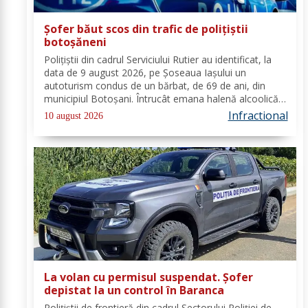
Șofer băut scos din trafic de polițiștii
botoșăneni
Polițiștii din cadrul Serviciului Rutier au identificat, la
data de 9 august 2026, pe Șoseaua Iașului un
autoturism condus de un bărbat, de 69 de ani, din
municipiul Botoșani. Întrucât emana halenă alcoolică
a fost testat cu aparatul etilotest, valoarea rezultată
Infractional
10 august 2026
fiind de 0,93 mg/l alcool pur în...
La volan cu permisul suspendat. Șofer
depistat la un control în Baranca
Poliţiştii de frontieră din cadrul Sectorului Poliției de