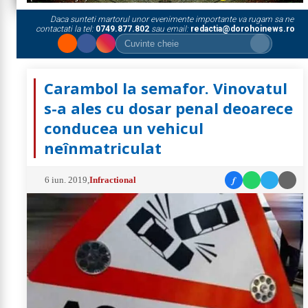
Daca sunteti martorul unor evenimente importante va rugam sa ne
contactati la tel:
0749.877.802
sau email:
redactia@dorohoinews.ro
Carambol la semafor. Vinovatul
s-a ales cu dosar penal deoarece
conducea un vehicul
neînmatriculat
f
6 iun. 2019
,
Infractional