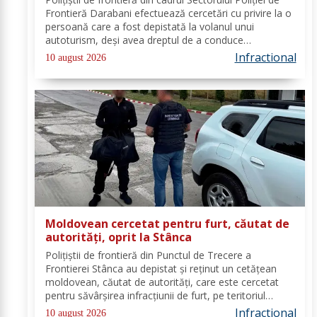
Frontieră Darabani efectuează cercetări cu privire la o
persoană care a fost depistată la volanul unui
autoturism, deşi avea dreptul de a conduce
suspendat. În data de 08 august a.c., în jurul orei
Infractional
10 august 2026
08.30, polițiști de frontieră din cadrul...
Moldovean cercetat pentru furt, căutat de
autorități, oprit la Stânca
Poliţiştii de frontieră din Punctul de Trecere a
Frontierei Stânca au depistat şi reţinut un cetățean
moldovean, căutat de autorităţi, care este cercetat
pentru săvârşirea infracţiunii de furt, pe teritoriul
Germaniei. În ziua de 08 august a.c, în jurul orei 14.00,
Infractional
10 august 2026