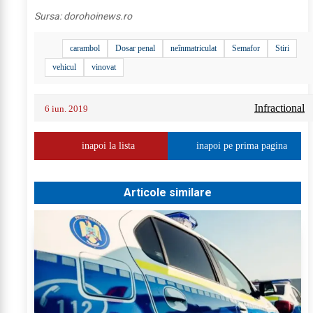
Sursa:
dorohoinews.ro
carambol
Dosar penal
neînmatriculat
Semafor
Stiri
vehicul
vinovat
Infractional
6 iun. 2019
inapoi la lista
inapoi pe prima pagina
Articole similare