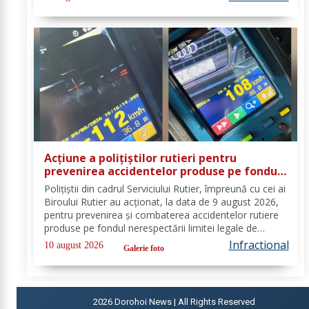
în Punctul de Trecere a...
Acțiune a polițiștilor rutieri pentru
prevenirea accidentelor produse pe fondul
vitezei excesive. 20 de permise de
Polițiștii din cadrul Serviciului Rutier, împreună cu cei ai
conducere reținute
Biroului Rutier au acționat, la data de 9 august 2026,
pentru prevenirea și combaterea accidentelor rutiere
produse pe fondul nerespectării limitei legale de
viteză. Astfel, activitățile s-au desfășurat pe sectoarele
Infractional
10 august 2026
Galerie foto
de drum identificate...
2026
Dorohoi News | All Rights Reserved