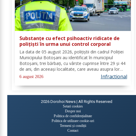
Substanțe cu efect psihoactiv ridicate de
polițiști în urma unui control corporal
La data de 05 august 2026, polițiștii din cadrul Poliției
Municipiului Botoșani au identificat în municipiul
Botoșani, trei bărbați, cu vârste cuprinse între 29 și 44
de ani, din aceeași localitate, care aveau asupra lor
substanțe psihoactive. În urma efectuării controlului
Infractional
6 august 2026
corporal asupra unuia...
2026
Dorohoi News | All Rights Reserved
Setari cookies
Despre noi
Politica de confidențialitate
Politica de utilizare cookie-uri
Termeni și condiții
Contact