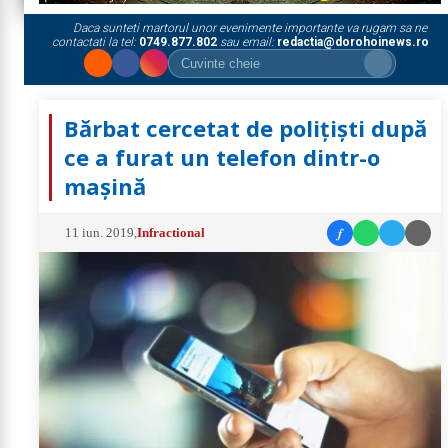
Daca sunteti martorul unor evenimente importante va rugam sa ne
contactati la tel:
0749.877.802
sau email:
redactia@dorohoinews.ro
Bărbat cercetat de polițiști după
ce a furat un telefon dintr-o
mașină
f
11 iun. 2019
,
Infractional