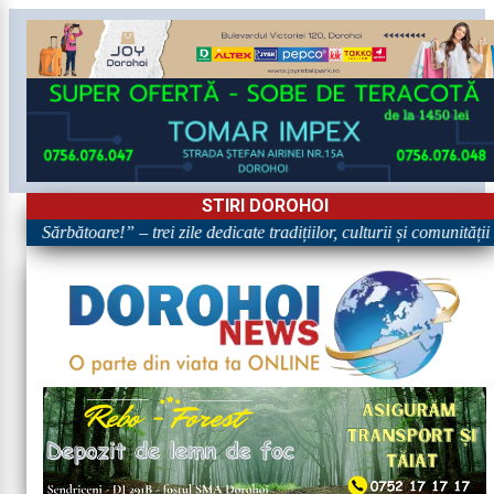
STIRI DOROHOI
în Sărbătoare!” – trei zile dedicate tradițiilor, culturii și comunității