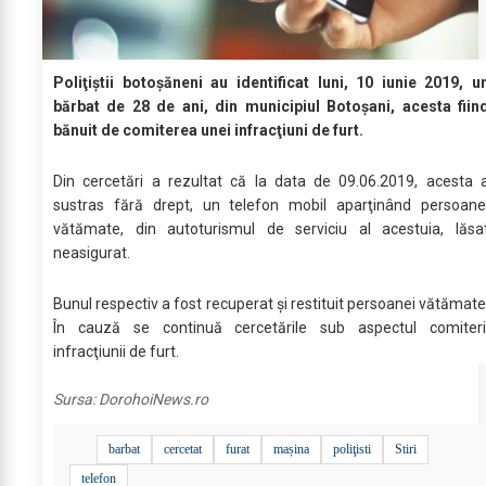
Poliţiştii botoşăneni au identificat luni, 10 iunie 2019, u
bărbat de 28 de ani, din municipiul Botoşani, acesta fiin
bănuit de comiterea unei infracţiuni de furt.
Din cercetări a rezultat că la data de 09.06.2019, acesta 
sustras fără drept, un telefon mobil aparţinând persoane
vătămate, din autoturismul de serviciu al acestuia, lăsa
neasigurat.
Bunul respectiv a fost recuperat şi restituit persoanei vătămate
În cauză se continuă cercetările sub aspectul comiteri
infracţiunii de furt.
Sursa:
DorohoiNews.ro
barbat
cercetat
furat
mașina
poliţisti
Stiri
telefon