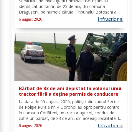
Serviciului de Investigații Criminale Botoșani au
identificat un tânăr, de 23 de ani, din comuna
Drăgușeni, pe numele căruia, Tribunalul Botoșani a
emis un mandat de executare a pedepsei cu
Infractional
6 august 2026
închisoarea. Tânărul a fost condamnat la 4 ani și 5 luni
de...
Bărbat de 83 de ani depistat la volanul unui
tractor fără a deține permis de conducere
La data de 05 august 2026, polițiștii din cadrul Secției
de Poliție Rurală nr. 4 Dorohoi au oprit pentru control,
în comuna Corlăteni, un tractor agricol, condus de
către un bărbat, de 83 de ani, din aceeași localitate. În
urma verificărilor efectuate de către polițiști, s-a
Infractional
6 august 2026
constatat faptul că...