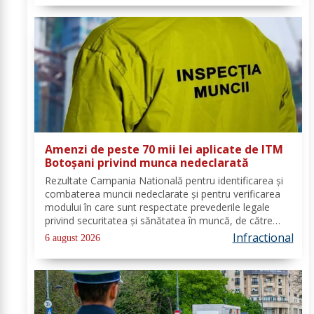
Amenzi de peste 70 mii lei aplicate de ITM
Botoșani privind munca nedeclarată
Rezultate Campania Natională pentru identificarea și
combaterea muncii nedeclarate și pentru verificarea
modului în care sunt respectate prevederile legale
privind securitatea și sănătatea în muncă, de către
angajatorii care desfășoară activități în domeniul
Infractional
6 august 2026
Industria alimentară - cod CAEN 10....