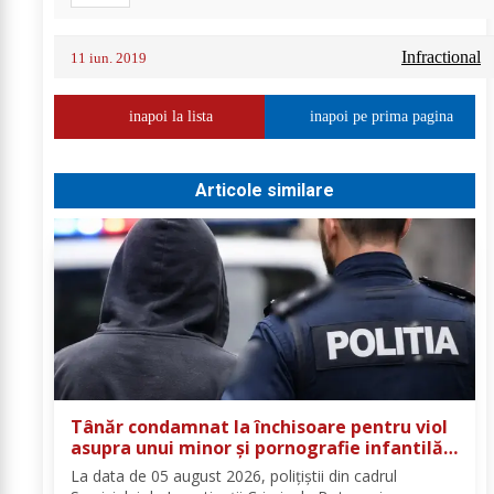
Infractional
11 iun. 2019
inapoi la lista
inapoi pe prima pagina
Articole similare
Tânăr condamnat la închisoare pentru viol
asupra unui minor și pornografie infantilă,
identificat de polițiști
La data de 05 august 2026, polițiștii din cadrul