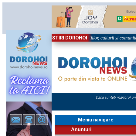
STIRI DOROHOI
n Sărbătoare!” – trei zile dedicate tradițiilor, culturii și comunității T
Daca sunteti martorul un
Meniu navigare
Anunturi