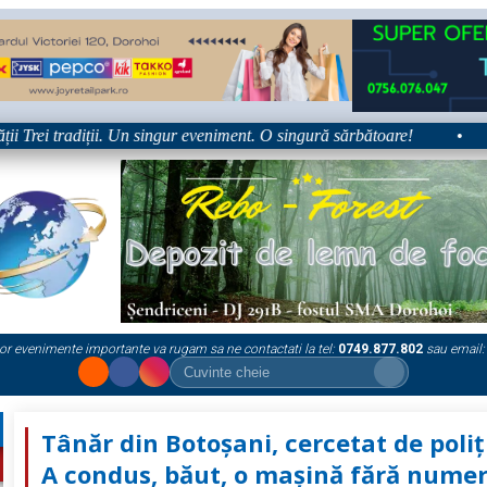
rei tradiții. Un singur eveniment. O singură sărbătoare!
•
Pla
or evenimente importante va rugam sa ne contactati la tel:
0749.877.802
sau email:
Tânăr din Botoșani, cercetat de poliți
A condus, băut, o mașină fără nume