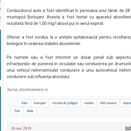
Conducătorul auto a fost identificat în persoana unui tânăr de 28 
municipiul Botoşani. Acesta a fost testat cu aparatul alcooltes
rezultată fiind de 1,00 mg/l alcool pur în aerul expirat.
Ulterior a fost condus la o unitate spitalicească pentru recoltar
biologice în vederea stabilirii alcoolemiei.
Pe numele său a fost întocmit un dosar penal sub aspectul 
infracţiunilor de punerea în circulaţie sau conducerea pe drumuril
unui vehicul neînmatriculat conducere a unui autovehicul neînma
conducere sub influenţa alcoolului.
Sursa:
dorohoinews.ro
băut
botoşani
cercetat de poliţişti
condus
fără numere
mași
Stiri
tânăr
Inf
26 iun. 2019