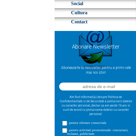
Social
Cultura
Contact
Abonare Newsletter
Aboneaza-te la newsletter pentru a primi cele
mai noi stiri!
Am fost informat(a) despre Politica de
Confidentialitate si de Securitate a prelucrarii datelor
cu caracter personal, declar ca am peste 16 ani si
sunt de acord cu prelucrarea datelor cu caracter
personal:
- pentru ofertare comerciala
- pentru activitati promotionale: concursuri,
reclame, publicitate