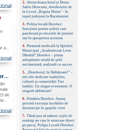
er.
control, asistent
2
.
Alesia-Ioana Ionel și Denis-
tional
imp ce
schimbare bandă și
Sabin Derscariu, dorohoienii de
menținere bandă Faruri
șul...
la Liceul „Regina Maria” - în
bi-xenon adaptive cu
e
topul județean la Bacalaureat
funcție Cornering,
3
.
Poliția locală Dorohoi:
asistent fază lungă
ie
Sancțiuni pentru șoferii care
automată , lumini de zi
in
parchează pe trecerile de pietoni
LED, proiectoare ceață
sau în apropierea acestora
LED, spălătoare faruri
Senzori parcare
4
.
Premieră medicală la Spitalul
e ani,
față/spate, cameră
Municipal „Academician Leon
marșarier Keyless entry
e
Dănăilă” Dorohoi – prima
& start, geamuri electrice
tional
artroplastie totală de șold
față/spate, oglinzi
saje
necimentată, realizată cu succes
electrice, încălzite și
rabatabile Sistem hands-
5
.
„Dorohoiul, în Sărbătoare!” –
pra
free, Bluetooth, USB
trei zile dedicate tradițiilor,
Sistem start/stop, frână
culturii și comunității Trei
din
de parcare electrică,
tradiții. Un singur eveniment. O
inale
anvelope vară runflat
singură sărbătoare!
Control presiune pneuri,
 23 de
6
.
Primăria Dorohoi: Anunț
filtru de particule,
le
privind execuția lucrărilor de
standard Euro 6 Trapă
n
dezinsecție în spațiile verzi
panoramică, geamuri
tional
spate fumurii Carlig de
7
.
Tânăr pus să măture cojile de
at la
remorcare Bonus: -
seminţe pe care le aruncase direct
Covorașe textile montate
pe pavaj. Poliţia Locală Dorohoi:
pe mașină. -Ofer și un
Respectul față de spațiul comun