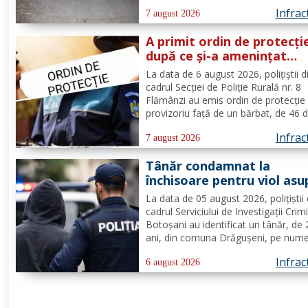
Flămânzi s-a produs un accident ruti
Infrac
Din verificări a reieșit faptul că, în t
7 august 2026
se deplasa pe strada Tulburea din ora
A primit ordin de protecți
după ce și-a amenințat
partenera printr-o aplicaț
La data de 6 august 2026, polițiștii d
de mesagerie
cadrul Secției de Poliție Rurală nr. 8
Flămânzi au emis ordin de protecție
provizoriu față de un bărbat, de 46 d
pentru faptul că, în timp ce se afla p
Infrac
teritoriul altui stat, și-ar fi amenințat
7 august 2026
partenera, prin intermediul unor me
Tânăr condamnat la
transmise...
închisoare pentru viol asu
unui minor și pornografie
La data de 05 august 2026, polițiștii 
infantilă, identificat de
cadrul Serviciului de Investigații Crim
polițiști
Botoșani au identificat un tânăr, de
ani, din comuna Drăgușeni, pe nume
căruia, Tribunalul Botoșani a emis u
Infrac
mandat de executare a pedepsei cu
6 august 2026
închisoarea. Tânărul a fost condamn
4 ani și 5 luni de...