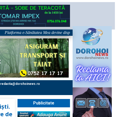
tforma e-Sănătatea Mea devine disponibilă pe 1 septembrie: pacientul dev
redactia@dorohoinews.ro
Publicitate
ști.
re de