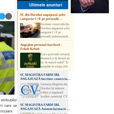
Ultimele anunturi
SC din Dorohoi angajează șofer
categoria C+E pe perioadă
nedeterminată
Societate comercială din
Dorohoi angajează șofer
categoria C+E pe
perioadă nedeterminată.
Candidatul trebuie să
Angajăm personal fast-food –
aibă experiență și atestat
Zehab Kebab
transport marfă. Pentru
detalii, vă rog să sunați la
Ești o persoană serioasă,
numărul de telefon.
dinamică și îți dorești un
loc de muncă stabil? Te
așteptăm în echipa Zehab
Kebab! Posturi
SC MAGISTRA FARM SRL
disponibile: -
ANGAJEAZĂ lucrător comercial –
SHAORMAR AJUTOR
DOROHOI
BUCATAR 2/posturi -
Farmacia Magistra din
LUCRATOR
Dorohoi își mărește
COMERCIAL
echipa și angajează
VANZATOR /2 posturi
lucrător comercial. CV-
OFERIM : Contract de
 atribuţiilor
urile se pot depune: * la
muncă Program flexibil
SC MAGISTRA FARM SRL
sediul Farmaciei
ism care se
Salariu motivant, în
ANGAJEAZĂ Asistent farmacie –
Magistra – Bulevardul
riculare.
funcție de experienț
DOROHOI
Victoriei nr. 23, Dorohoi