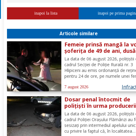
inapoi la lista
inapoi pe prima pagin
Articole similare
Femeie prinsă mangă la vo
șoferița de 49 de ani, dusă
direct în arest
La data de 06 august 2026, polițiștii 
cadrul Secției de Poliție Rurală nr. 3
Hlipiceni au emis ordonanță de rețin
pentru 24 de ore, pe numele unei fe
de 49 de ani, din comuna Todireni,
Infrac
cercetată pentru comiterea infracțiun
7 august 2026
conducerea unui vehicul sub influenț
Dosar penal întocmit de
alcoolului. În urma...
polițiști în urma produceri
unui accidenr. Un șofer be
La data de 06 august 2026, polițiștii 
lovit un cap de pod
cadrul Poliției Orașului Flămânzi au 
sesizați prin intermediul apelului uni
cu privire la faptul că, în localitatea