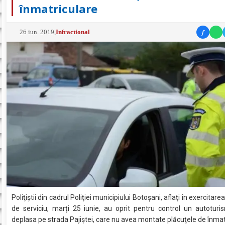
înmatriculare
f
26 iun. 2019
,
Infractional
Poliţiştii din cadrul Poliţiei municipiului Botoşani, aflaţi în exercitarea
de serviciu, marți 25 iunie, au oprit pentru control un autotur
deplasa pe strada Pajiştei, care nu avea montate plăcuţele de înmat