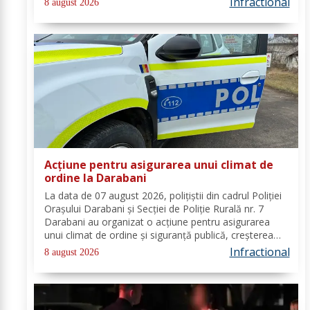
Infractional
8 august 2026
s-a stabilit faptul că, în...
Acțiune pentru asigurarea unui climat de
ordine la Darabani
La data de 07 august 2026, polițiștii din cadrul Poliției
Orașului Darabani și Secției de Poliție Rurală nr. 7
Darabani au organizat o acțiune pentru asigurarea
unui climat de ordine și siguranță publică, creșterea
gradului de siguranță rutieră și combaterea faptelor
Infractional
8 august 2026
antisociale, în localitatea...