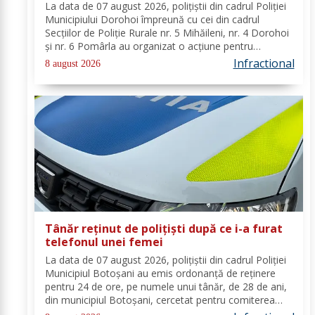
înmatriculare reținute
La data de 07 august 2026, polițiștii din cadrul Poliției
Municipiului Dorohoi împreună cu cei din cadrul
Secțiilor de Poliție Rurale nr. 5 Mihăileni, nr. 4 Dorohoi
și nr. 6 Pomârla au organizat o acțiune pentru
prevenirea și combaterea faptelor de natură penală și
Infractional
8 august 2026
contravențională, verificarea...
Tânăr reținut de polițiști după ce i-a furat
telefonul unei femei
La data de 07 august 2026, polițiștii din cadrul Poliției
Municipiul Botoșani au emis ordonanță de reținere
pentru 24 de ore, pe numele unui tânăr, de 28 de ani,
din municipiul Botoșani, cercetat pentru comiterea
infracțiunii de furt. În urma probatoriului administrat,