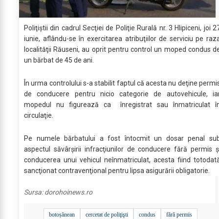
Poliţiştii din cadrul Secţiei de Poliţie Rurală nr. 3 Hlipiceni, joi 2
iunie, aflându-se în exercitarea atribuţiilor de serviciu pe raz
localităţii Răuseni, au oprit pentru control un moped condus d
un bărbat de 45 de ani.
În urma controlului s-a stabilit faptul că acesta nu deţine permi
de conducere pentru nicio categorie de autovehicule, ia
mopedul nu figurează ca înregistrat sau înmatriculat î
circulaţie.
Pe numele bărbatului a fost întocmit un dosar penal su
aspectul săvârşirii infracţiunilor de conducere fără permis ş
conducerea unui vehicul neînmatriculat, acesta fiind totodat
sancţionat contravenţional pentru lipsa asigurării obligatorie.
Sursa:
dorohoinews.ro
botoșănean
cercetat de poliţişti
condus
fără permis