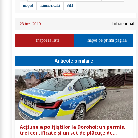
moped
neînmatriculat
Stiri
Infractional
28 iun. 2019
inapoi la lista
inapoi pe prima pagina
Articole similare
Acțiune a polițiștilor la Dorohoi: un permis,
trei certificate și un set de plăcuțe de