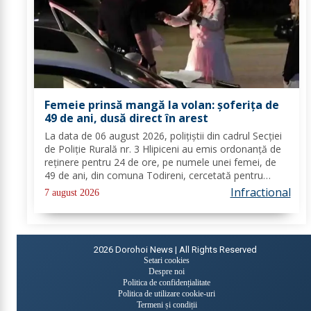
Femeie prinsă mangă la volan: șoferița de
49 de ani, dusă direct în arest
La data de 06 august 2026, polițiștii din cadrul Secției
de Poliție Rurală nr. 3 Hlipiceni au emis ordonanță de
reținere pentru 24 de ore, pe numele unei femei, de
49 de ani, din comuna Todireni, cercetată pentru
comiterea infracțiunii de conducerea unui vehicul sub
Infractional
7 august 2026
influența alcoolului. În urma...
2026
Dorohoi News | All Rights Reserved
Setari cookies
Despre noi
Politica de confidențialitate
Politica de utilizare cookie-uri
Termeni și condiții