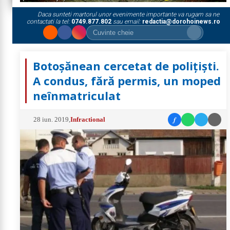
Daca sunteti martorul unor evenimente importante va rugam sa ne
contactati la tel:
0749.877.802
sau email:
redactia@dorohoinews.ro
Botoșănean cercetat de polițiști.
A condus, fără permis, un moped
neînmatriculat
f
28 iun. 2019
,
Infractional