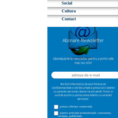
Social
Cultura
Contact
Abonare Newsletter
Aboneaza-te la newsletter pentru a primi cele
mai noi stiri!
Am fost informat(a) despre Politica de
Confidentialitate si de Securitate a prelucrarii datelor
cu caracter personal, declar ca am peste 16 ani si
sunt de acord cu prelucrarea datelor cu caracter
personal:
- pentru ofertare comerciala
- pentru activitati promotionale: concursuri,
reclame, publicitate