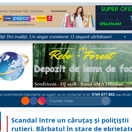
Trei tradiții. Un singur eveniment. O singură sărbătoare!
•
Pla
or evenimente importante va rugam sa ne contactati la tel:
0749.877.802
sau email:
Scandal între un căruţaş şi poliţiştii
rutieri. Bărbatul în stare de ebrietat