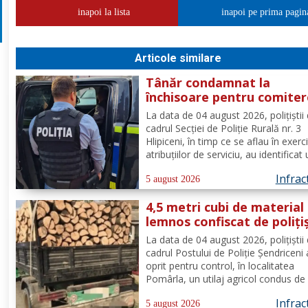
inapoi la lista
inapoi pe prima pagin
Articole similare
Tânăr condamnat la
închisoare pentru comite
infracțiunii de tulburarea
La data de 04 august 2026, polițiștii 
ordinii și liniștii publice
cadrul Secției de Poliție Rurală nr. 3
Hlipiceni, în timp ce se aflau în exerc
atribuțiilor de serviciu, au identificat
tânăr, de 27 ani, din comuna Albești.
Infrac
urma verificărilor efectuate de către
5 august 2026
polițiști, s-a constatat faptul că pe
4,5 metri cubi de material
numele...
lemnos confiscat de poliți
la Pomârla
La data de 04 august 2026, polițiștii 
cadrul Postului de Poliție Șendriceni
oprit pentru control, în localitatea
Pomârla, un utilaj agricol condus de
un bărbat, de 55 de ani, din comuna
Infrac
Ibănești. În urma verificărilor efectu
5 august 2026