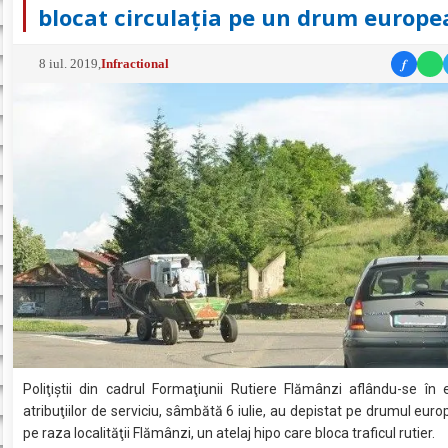
blocat circulația pe un drum europe
f
8 iul. 2019
,
Infractional
Poliţiştii din cadrul Formaţiunii Rutiere Flămânzi aflându-se în 
atribuţiilor de serviciu, sâmbătă 6 iulie, au depistat pe drumul eur
pe raza localităţii Flămânzi, un atelaj hipo care bloca traficul rutier.