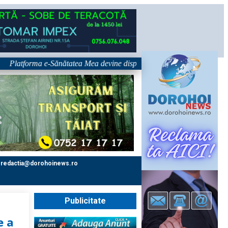
tforma e-Sănătatea Mea devine disponibilă pe 1 septembrie: pacientul dev
redactia@dorohoinews.ro
Publicitate
e a