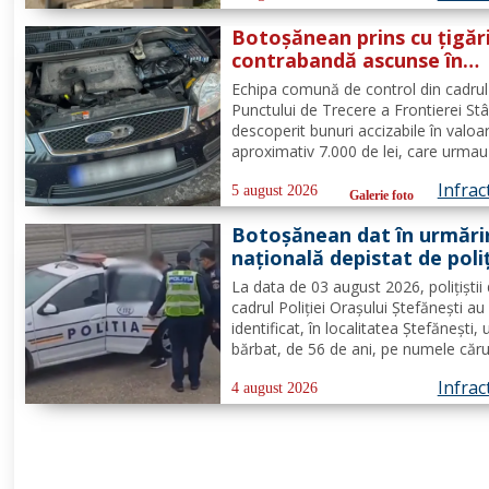
către polițiști, s-a constatat faptul c
Botoșănean prins cu țigăr
acesta...
contrabandă ascunse în
mașină la PTF Stânca
Echipa comună de control din cadrul
Punctului de Trecere a Frontierei St
descoperit bunuri accizabile în valoa
aproximativ 7.000 de lei, care urmau
ajungă pe piaţa neagră de desfacere
Infrac
Conform prevederilor legale, persoa
5 august 2026
Galerie foto
fost sancționată contravențional cu
Botoșănean dat în urmări
amendă în valoare de...
națională depistat de poliț
la Ștefănești
La data de 03 august 2026, polițiștii 
cadrul Poliției Orașului Ștefănești au
identificat, în localitatea Ștefănești, 
bărbat, de 56 de ani, pe numele căru
era emis un mandat de executare a
Infrac
pedepsei cu închisoarea. Acesta a fo
4 august 2026
condamnat la 2 ani, 2 luni și 20 de zi
pentru săvârșirea...