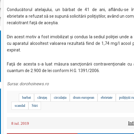
Conducătorul atelajului, un bărbat de 41 de ani, aflându-se î
ebrietate a refuzat să se supună solicitării poliţiştilor, având un c
recalcitrant faţă de aceştia.
Din acest motiv a fost imobilizat şi condus la sediul poliţiei unde a
cu aparatul alcooltest valoarea rezultată fiind de 1,74 mg/l acool p
expirat.
Faţă de acesta s-a luat măsura sancţionării contravenţionale cu
cuantum de 2.900 de lei conform H.G. 1391/2006.
Sursa:
dorohoinews.ro
barbat
căruțaș
circulația
drum european
ebrietate
polițiștii ru
scandal
Stiri
Inf
8 iul. 2019