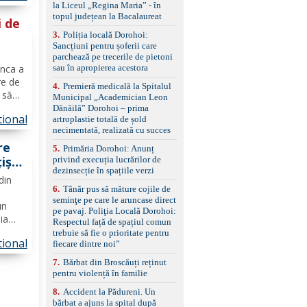
la Liceul „Regina Maria” - în
împreună cu un set de
ă
topul județean la Bacalaureat
anvelope de iarnă.
i de
3
.
Poliția locală Dorohoi:
Sancțiuni pentru șoferii care
parchează pe trecerile de pietoni
ânca a
sau în apropierea acestora
re de
4
.
Premieră medicală la Spitalul
 să
Municipal „Academician Leon
.
Dănăilă” Dorohoi – prima
tional
artroplastie totală de șold
na a
necimentată, realizată cu succes
re
5
.
Primăria Dorohoi: Anunț
iști
privind execuția lucrărilor de
dezinsecție în spațiile verzi
din
6
.
Tânăr pus să măture cojile de
seminţe pe care le aruncase direct
un
pe pavaj. Poliţia Locală Dorohoi:
ia
Respectul față de spațiul comun
trebuie să fie o prioritate pentru
tional
st
fiecare dintre noi”
le
7
.
Bărbat din Broscăuți reținut
pentru violență în familie
8
.
Accident la Pădureni. Un
bărbat a ajuns la spital după