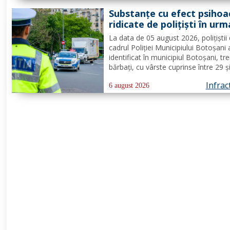
activități în domeniul Industria alime
Substanțe cu efect psihoa
- cod CAEN 10....
ridicate de polițiști în urm
unui control corporal
La data de 05 august 2026, polițiștii 
cadrul Poliției Municipiului Botoșani
identificat în municipiul Botoșani, tre
bărbați, cu vârste cuprinse între 29 ș
de ani, din aceeași localitate, care 
Infrac
asupra lor substanțe psihoactive. În
6 august 2026
efectuării controlului corporal asupr
unuia...