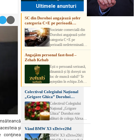
Ultimele anunturi
SC din Dorohoi angajează șofer
categoria C+E pe perioadă
nedeterminată
Societate comercială din
Dorohoi angajează șofer
categoria C+E pe
perioadă nedeterminată.
Candidatul trebuie să
Angajăm personal fast-food –
aibă experiență și atestat
Zehab Kebab
transport marfă. Pentru
detalii, vă rog să sunați la
Ești o persoană serioasă,
numărul de telefon.
dinamică și îți dorești un
loc de muncă stabil? Te
așteptăm în echipa Zehab
Kebab! Posturi
Colectivul Colegiului Național
disponibile: -
„Grigore Ghica” Dorohoi
SHAORMAR AJUTOR
transmite sincere condoleanțe
BUCATAR 2/posturi -
Colectivul Colegiului
LUCRATOR
Național „Grigore
COMERCIAL
Ghica” Dorohoi este
VANZATOR /2 posturi
alături de colega Alexa
consăteancă
OFERIM : Contract de
Lăcrămioara la trecerea în
muncă Program flexibil
 acesteia şi
Vând BMW X3 xDrive20d
neființă a soțului și
Salariu motivant, în
transmite sincere
e conţinea
BMW X3 xDrive20d |
funcție de experienț
condoleanțe familiei.