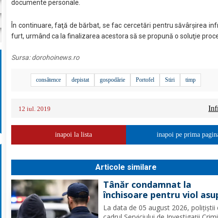
documente personale.
În continuare, faţă de bărbat, se fac cercetări pentru săvârşirea inf
furt, urmând ca la finalizarea acestora să se propună o soluţie proc
Sursa:
dorohoinews.ro
consătence
depistat
gospodărie
Portofel
Stiri
timp
Inf
12 iul. 2019
inapoi la lista
inapoi pe prima pagin
Articole similare
Tânăr condamnat la
închisoare pentru viol asu
unui minor și pornografie
La data de 05 august 2026, polițiștii 
infantilă, identificat de
cadrul Serviciului de Investigații Crim