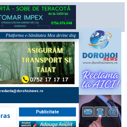
tforma e-Sănătatea Mea devine disponibilă pe 1 septembrie: pacientul de
redactia@dorohoinews.ro
Publicitate
tras