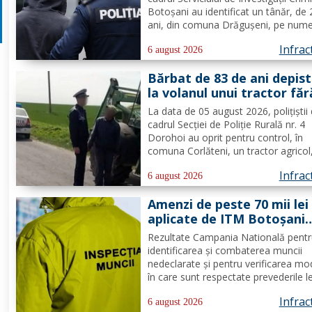
polițiști
Botoșani au identificat un tânăr, de
ani, din comuna Drăgușeni, pe nume
căruia, Tribunalul Botoșani a emis u
Infrac
mandat de executare a pedepsei cu
6 august 2026
închisoarea. Tânărul a fost condamn
Bărbat de 83 de ani depis
4 ani și 5 luni de...
la volanul unui tractor făr
deține permis de conduce
La data de 05 august 2026, polițiștii 
cadrul Secției de Poliție Rurală nr. 4
Dorohoi au oprit pentru control, în
comuna Corlăteni, un tractor agricol
condus de către un bărbat, de 83 de 
Infrac
din aceeași localitate. În urma verific
6 august 2026
efectuate de către polițiști, s-a cons
Amenzi de peste 70 mii lei
faptul că...
aplicate de ITM Botoșani
privind munca nedeclarat
Rezultate Campania Natională pent
identificarea și combaterea muncii
nedeclarate și pentru verificarea mo
în care sunt respectate prevederile l
privind securitatea și sănătatea în 
Infrac
de către angajatorii care desfășoară
6 august 2026