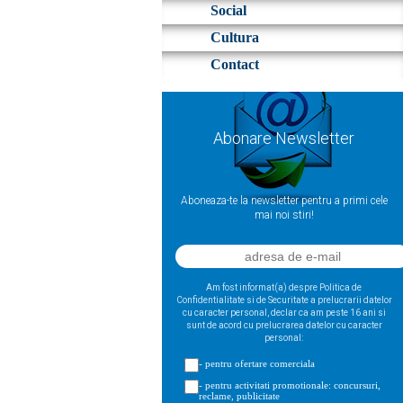
Social
Cultura
Contact
Abonare Newsletter
Aboneaza-te la newsletter pentru a primi cele
mai noi stiri!
Am fost informat(a) despre Politica de
Confidentialitate si de Securitate a prelucrarii datelor
cu caracter personal, declar ca am peste 16 ani si
sunt de acord cu prelucrarea datelor cu caracter
personal:
- pentru ofertare comerciala
- pentru activitati promotionale: concursuri,
reclame, publicitate