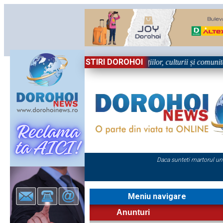
STIRI DOROHOI
în Sărbătoare!” – trei zile dedicate tradițiilor, culturii și comunității 
Daca sunteti martorul un
Meniu navigare
Anunturi