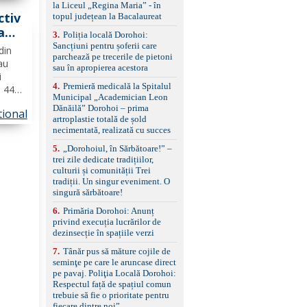
standard Euro 6 Trapă
ntară
la Liceul „Regina Maria” - în
panoramică, geamuri
ctiv
topul județean la Bacalaureat
spate fumurii Carlig de
a
remorcare Bonus: -
3
.
Poliția locală Dorohoi:
Covorașe textile montate
Sancțiuni pentru șoferii care
din
pe mașină. -Ofer și un
parchează pe trecerile de pietoni
 au
set de covorașe din
sau în apropierea acestora
i
cauciuc/pvc. -Se vinde
4
.
Premieră medicală la Spitalul
i 44
împreună cu un set de
Municipal „Academician Leon
anvelope de iarnă.
aveau
Dănăilă” Dorohoi – prima
tional
 urma
artroplastie totală de șold
a
necimentată, realizată cu succes
5
.
„Dorohoiul, în Sărbătoare!” –
trei zile dedicate tradițiilor,
culturii și comunității Trei
tradiții. Un singur eveniment. O
singură sărbătoare!
6
.
Primăria Dorohoi: Anunț
privind execuția lucrărilor de
dezinsecție în spațiile verzi
7
.
Tânăr pus să măture cojile de
seminţe pe care le aruncase direct
pe pavaj. Poliţia Locală Dorohoi:
Respectul față de spațiul comun
trebuie să fie o prioritate pentru
fiecare dintre noi”