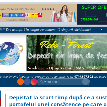
Trei tradiții. Un singur eveniment. O singură sărbătoare!
•
Pla
or evenimente importante va rugam sa ne contactati la tel:
0749.877.802
sau email:
Depistat la scurt timp după ce a sus
portofelul unei consătence pe care o