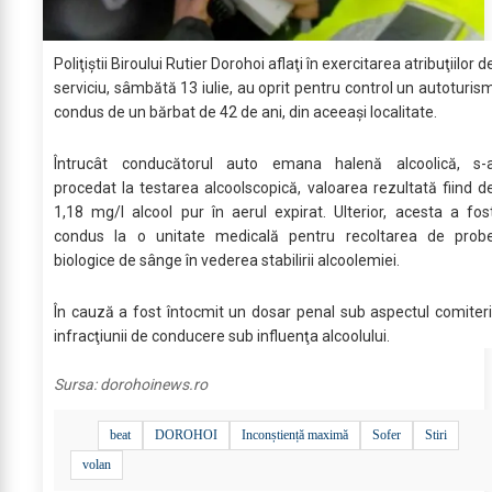
Poliţiştii Biroului Rutier Dorohoi aflaţi în exercitarea atribuţiilor d
serviciu, sâmbătă 13 iulie, au oprit pentru control un autoturis
condus de un bărbat de 42 de ani, din aceeaşi localitate.
Întrucât conducătorul auto emana halenă alcoolică, s-
procedat la testarea alcoolscopică, valoarea rezultată fiind d
1,18 mg/l alcool pur în aerul expirat. Ulterior, acesta a fos
condus la o unitate medicală pentru recoltarea de prob
biologice de sânge în vederea stabilirii alcoolemiei.
În cauză a fost întocmit un dosar penal sub aspectul comiteri
infracţiunii de conducere sub influenţa alcoolului.
Sursa:
dorohoinews.ro
beat
DOROHOI
Inconștiență maximă
Sofer
Stiri
volan