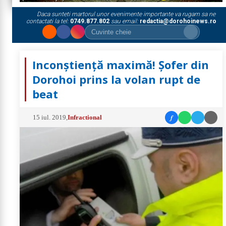
Daca sunteti martorul unor evenimente importante va rugam sa ne
contactati la tel:
0749.877.802
sau email:
redactia@dorohoinews.ro
Inconștiență maximă! Șofer din
Dorohoi prins la volan rupt de
beat
f
15 iul. 2019
,
Infractional