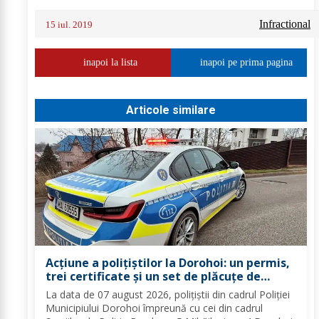
Infractional
15 iul. 2019
inapoi la lista
inapoi pe prima pagina
Articole similare
Acțiune a polițiștilor la Dorohoi: un permis,
trei certificate și un set de plăcuțe de
înmatriculare reținute
La data de 07 august 2026, polițiștii din cadrul Poliției
Municipiului Dorohoi împreună cu cei din cadrul