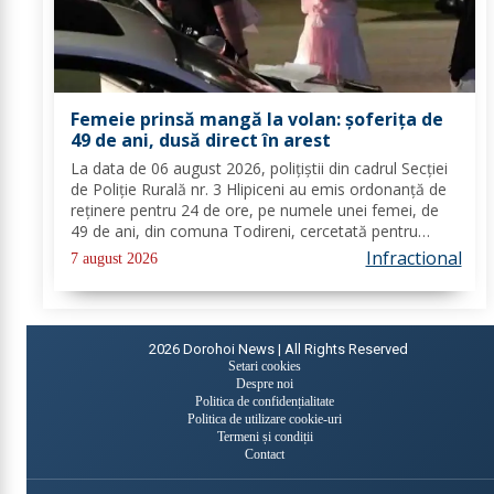
Femeie prinsă mangă la volan: șoferița de
49 de ani, dusă direct în arest
La data de 06 august 2026, polițiștii din cadrul Secției
de Poliție Rurală nr. 3 Hlipiceni au emis ordonanță de
reținere pentru 24 de ore, pe numele unei femei, de
49 de ani, din comuna Todireni, cercetată pentru
comiterea infracțiunii de conducerea unui vehicul sub
Infractional
7 august 2026
influența alcoolului. În urma...
2026
Dorohoi News | All Rights Reserved
Setari cookies
Despre noi
Politica de confidențialitate
Politica de utilizare cookie-uri
Termeni și condiții
Contact