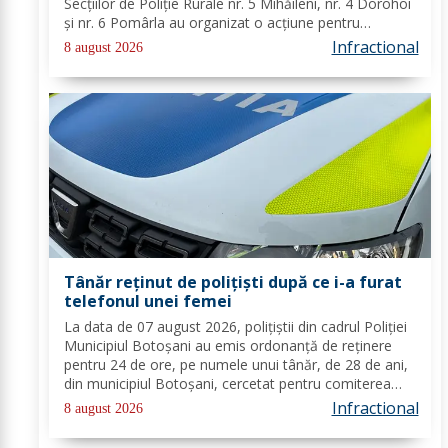
Secțiilor de Poliție Rurale nr. 5 Mihăileni, nr. 4 Dorohoi
și nr. 6 Pomârla au organizat o acțiune pentru
prevenirea și combaterea faptelor de natură penală și
Infractional
8 august 2026
contravențională, verificarea...
Tânăr reținut de polițiști după ce i-a furat
telefonul unei femei
La data de 07 august 2026, polițiștii din cadrul Poliției
Municipiul Botoșani au emis ordonanță de reținere
pentru 24 de ore, pe numele unui tânăr, de 28 de ani,
din municipiul Botoșani, cercetat pentru comiterea
infracțiunii de furt. În urma probatoriului administrat,
Infractional
8 august 2026
s-a stabilit faptul că, în...