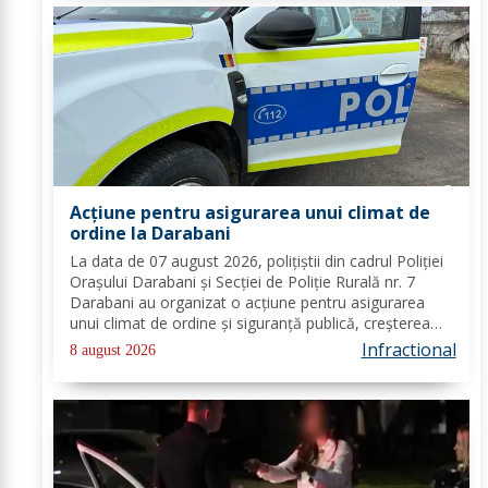
Acțiune pentru asigurarea unui climat de
ordine la Darabani
La data de 07 august 2026, polițiștii din cadrul Poliției
Orașului Darabani și Secției de Poliție Rurală nr. 7
Darabani au organizat o acțiune pentru asigurarea
unui climat de ordine și siguranță publică, creșterea
gradului de siguranță rutieră și combaterea faptelor
Infractional
8 august 2026
antisociale, în localitatea...