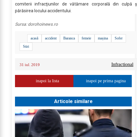
comiterii infracţiunilor de vătămare corporală din culpă ş
părăsirea locului accidentului.
Sursa:
dorohoinews.ro
acasă
accident
Baranca
femeie
mașina
Sofer
Stiri
Infractional
31 iul. 2019
inapoi la lista
inapoi pe prima pagina
Articole similare