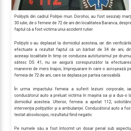
Poliţiştii din cadrul Poliţiei mun. Dorohoi, au fost sesizaţi marț
30 iulie, de o femeie de 72 de ani din localitatea Baranca, despr
faptul că a fost victima unui accident rutier.
Poliţiştii s-au deplasat la domiciliul acesteia, iar din verificăril
efectuate a rezultat faptul că un bărbat de 34 de ani, di
aceeaşi localitate în timp ce conducea autoturismul pe drumu
sătesc DS 41, nu se asigură corespunzător la efectuare
manevrei de mers înapoi, împrejuarare în care o acroşează p
femeia de 72 de ani, care se deplasa pe partea carosabilă.
În urma impactului femeia a suferit leziuni corporale, ia
conducătorul auto a preluat victima în maşina sa şi a dus-o l
domiciliul acesteia. Ulterior, femeia a apelat 112, solicitân
intervenţia poliţiştilor şi a ambulanţei. Conducătorul auto a fos
testat alcoolscopic, rezultatul fiind negativ.
Pe numele său a fost întocmit un dosar penal sub aspectu