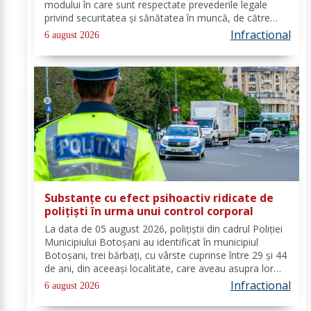
modului în care sunt respectate prevederile legale
privind securitatea și sănătatea în muncă, de către
angajatorii care desfășoară activități în domeniul
Infractional
6 august 2026
Industria alimentară - cod CAEN 10....
Substanțe cu efect psihoactiv ridicate de
polițiști în urma unui control corporal
La data de 05 august 2026, polițiștii din cadrul Poliției
Municipiului Botoșani au identificat în municipiul
Botoșani, trei bărbați, cu vârste cuprinse între 29 și 44
de ani, din aceeași localitate, care aveau asupra lor
substanțe psihoactive. În urma efectuării controlului
Infractional
6 august 2026
corporal asupra unuia...