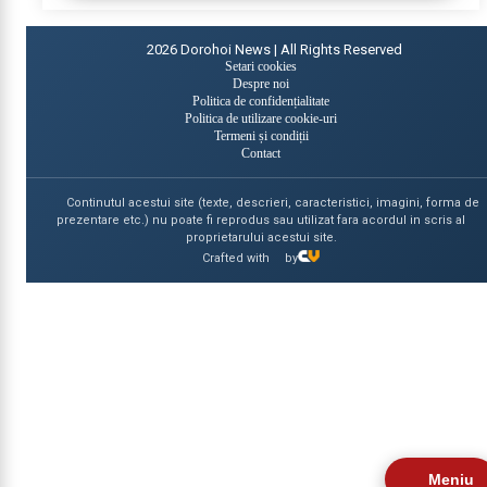
2026
Dorohoi News | All Rights Reserved
Setari cookies
Despre noi
Politica de confidențialitate
Politica de utilizare cookie-uri
Termeni și condiții
Contact
Continutul acestui site (texte, descrieri, caracteristici, imagini, forma de
prezentare etc.) nu poate fi reprodus sau utilizat fara acordul in scris al
proprietarului acestui site.
Crafted with
by
Meniu