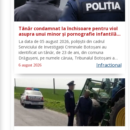
Tânăr condamnat la închisoare pentru viol
asupra unui minor și pornografie infantilă,
identificat de polițiști
La data de 05 august 2026, polițiștii din cadrul
Serviciului de Investigații Criminale Botoșani au
identificat un tânăr, de 23 de ani, din comuna
Drăgușeni, pe numele căruia, Tribunalul Botoșani a
emis un mandat de executare a pedepsei cu
Infractional
6 august 2026
închisoarea. Tânărul a fost condamnat la 4 ani și 5 luni
de...