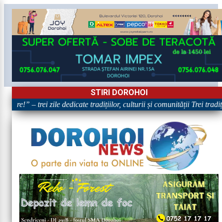
STIRI DOROHOI
are!” – trei zile dedicate tradițiilor, culturii și comunității Trei tradi