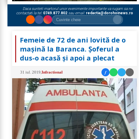
Daca sunteti martorul unor evenimente importante va rugam sa ne
contactati la tel:
0749.877.802
sau email:
redactia@dorohoinews.ro
Femeie de 72 de ani lovită de o
mașină la Baranca. Șoferul a
dus-o acasă şi apoi a plecat
f
31 iul. 2019
,
Infractional