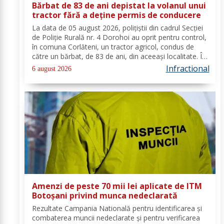
Bărbat de 83 de ani depistat la volanul unui
tractor fără a deține permis de conducere
La data de 05 august 2026, polițiștii din cadrul Secției
de Poliție Rurală nr. 4 Dorohoi au oprit pentru control,
în comuna Corlăteni, un tractor agricol, condus de
către un bărbat, de 83 de ani, din aceeași localitate. În
urma verificărilor efectuate de către polițiști, s-a
Infractional
6 august 2026
constatat faptul că...
Amenzi de peste 70 mii lei aplicate de ITM
Botoșani privind munca nedeclarată
Rezultate Campania Natională pentru identificarea și
combaterea muncii nedeclarate și pentru verificarea