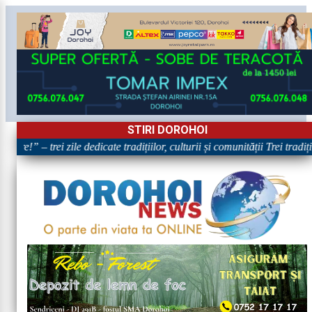
STIRI DOROHOI
are!” – trei zile dedicate tradițiilor, culturii și comunității Trei tradi