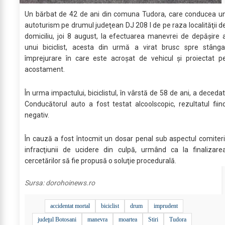
Un bărbat de 42 de ani din comuna Tudora, care conducea u
autoturism pe drumul judeţean DJ 208 I de pe raza localităţii d
domiciliu, joi 8 august, la efectuarea manevrei de depăşire 
unui biciclist, acesta din urmă a virat brusc spre stânga
împrejurare în care este acroşat de vehicul şi proiectat p
acostament.
În urma impactului, biciclistul, în vârstă de 58 de ani, a decedat
Conducătorul auto a fost testat alcoolscopic, rezultatul fiin
negativ.
În cauză a fost întocmit un dosar penal sub aspectul comiteri
infracţiunii de ucidere din culpă, urmând ca la finalizare
cercetărilor să fie propusă o soluţie procedurală.
Sursa:
dorohoinews.ro
accidentat mortal
biciclist
drum
imprudent
judeţul Botosani
manevra
moartea
Stiri
Tudora