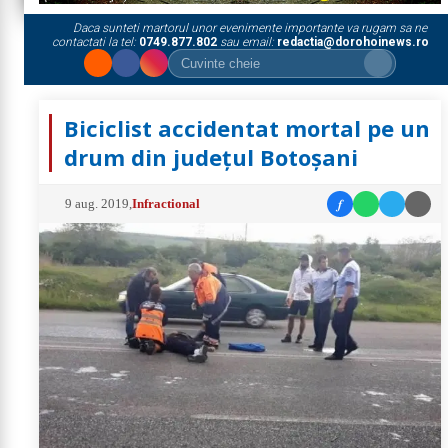
Daca sunteti martorul unor evenimente importante va rugam sa ne
contactati la tel:
0749.877.802
sau email:
redactia@dorohoinews.ro
Biciclist accidentat mortal pe un
drum din județul Botoșani
f
9 aug. 2019
,
Infractional