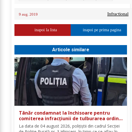
Infractional
9 aug. 2019
inapoi la lista
inapoi pe prima pagina
Articole similare
Tânăr condamnat la închisoare pentru
comiterea infracțiunii de tulburarea ordinii
și liniștii publice
La data de 04 august 2026, polițiștii din cadrul Secției
de Poliție Rurală nr. 3 Hlipiceni, în timp ce se aflau în