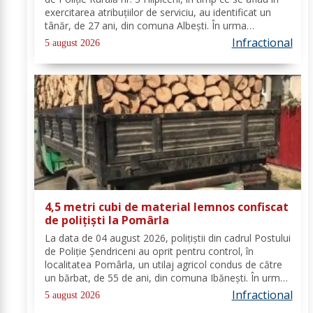
exercitarea atribuțiilor de serviciu, au identificat un
tânăr, de 27 ani, din comuna Albești. În urma
verificărilor efectuate de către polițiști, s-a constatat
Infractional
5 august 2026
faptul că pe numele...
4,5 metri cubi de material lemnos confiscat
de polițiști la Pomârla
La data de 04 august 2026, polițiștii din cadrul Postului
de Poliție Șendriceni au oprit pentru control, în
localitatea Pomârla, un utilaj agricol condus de către
un bărbat, de 55 de ani, din comuna Ibănești. În urma
verificărilor efectuate de către polițiști, s-a constatat
Infractional
5 august 2026
faptul că acesta...