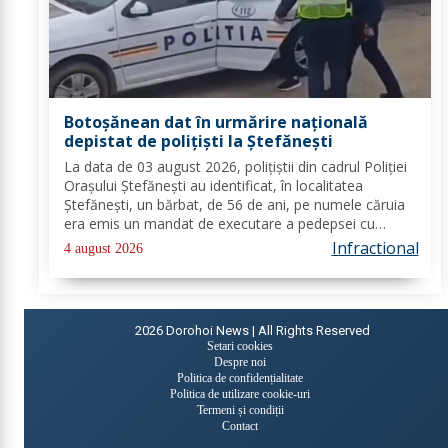
Botoșănean dat în urmărire națională
depistat de polițiști la Ștefănești
La data de 03 august 2026, polițiștii din cadrul Poliției
Orașului Ștefănești au identificat, în localitatea
Ștefănești, un bărbat, de 56 de ani, pe numele căruia
era emis un mandat de executare a pedepsei cu
închisoarea. Acesta a fost condamnat la 2 ani, 2 luni și
Infractional
4 august 2026
20 de zile pentru săvârșirea...
2026
Dorohoi News | All Rights Reserved
Setari cookies
Despre noi
Politica de confidențialitate
Politica de utilizare cookie-uri
Termeni și condiții
Contact