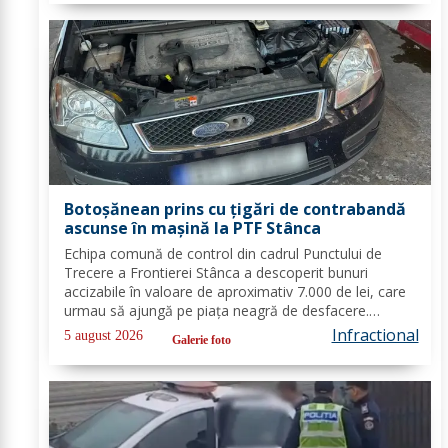
Botoșănean prins cu țigări de contrabandă
ascunse în mașină la PTF Stânca
Echipa comună de control din cadrul Punctului de
Trecere a Frontierei Stânca a descoperit bunuri
accizabile în valoare de aproximativ 7.000 de lei, care
urmau să ajungă pe piaţa neagră de desfacere.
Conform prevederilor legale, persoana a fost
Infractional
5 august 2026
Galerie foto
sancționată contravențional cu amendă în valoare
de...