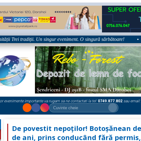
ii Trei tradiții. Un singur eveniment. O singură sărbătoare!
•
or evenimente importante va rugam sa ne contactati la tel:
0749.877.802
sau email:
De povestit nepoților! Botoșănean de
de ani, prins conducând fără permis,