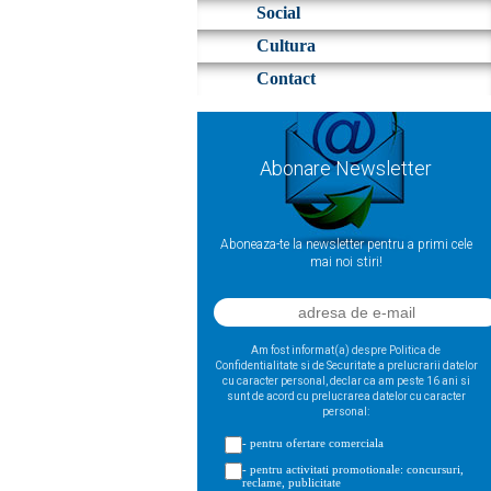
Social
Cultura
Contact
Abonare Newsletter
Aboneaza-te la newsletter pentru a primi cele
mai noi stiri!
Am fost informat(a) despre Politica de
Confidentialitate si de Securitate a prelucrarii datelor
cu caracter personal, declar ca am peste 16 ani si
sunt de acord cu prelucrarea datelor cu caracter
personal:
- pentru ofertare comerciala
- pentru activitati promotionale: concursuri,
reclame, publicitate