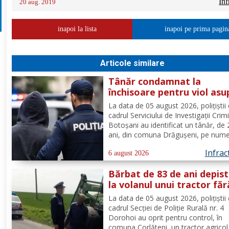
Inf
20 aug. 2019
inapoi la lista
inapoi pe prima pagin
Articole similare
Tânăr condamnat la
închisoare pentru viol asu
unui minor și pornografie
La data de 05 august 2026, polițiștii 
infantilă, identificat de
cadrul Serviciului de Investigații Crim
polițiști
Botoșani au identificat un tânăr, de
ani, din comuna Drăgușeni, pe nume
căruia, Tribunalul Botoșani a emis u
Infrac
mandat de executare a pedepsei cu
6 august 2026
închisoarea. Tânărul a fost condamn
Bărbat de 83 de ani depis
4 ani și 5 luni de...
la volanul unui tractor făr
deține permis de conduce
La data de 05 august 2026, polițiștii 
cadrul Secției de Poliție Rurală nr. 4
Dorohoi au oprit pentru control, în
comuna Corlăteni, un tractor agricol