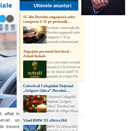
iale
Ultimele anunturi
SC din Dorohoi angajează șofer
categoria C+E pe perioadă
nedeterminată
Societate comercială din
Dorohoi angajează șofer
categoria C+E pe
perioadă nedeterminată.
Candidatul trebuie să
Angajăm personal fast-food –
aibă experiență și atestat
Zehab Kebab
transport marfă. Pentru
detalii, vă rog să sunați la
Ești o persoană serioasă,
numărul de telefon.
dinamică și îți dorești un
loc de muncă stabil? Te
așteptăm în echipa Zehab
Kebab! Posturi
Colectivul Colegiului Național
disponibile: -
„Grigore Ghica” Dorohoi
SHAORMAR AJUTOR
transmite sincere condoleanțe
BUCATAR 2/posturi -
Colectivul Colegiului
LUCRATOR
Național „Grigore
COMERCIAL
Ghica” Dorohoi este
VANZATOR /2 posturi
alături de colega Alexa
, aflaţi în
OFERIM : Contract de
Lăcrămioara la trecerea în
muncă Program flexibil
bservat un
Vând BMW X3 xDrive20d
neființă a soțului și
Salariu motivant, în
transmite sincere
de trecere
BMW X3 xDrive20d |
funcție de experienț
condoleanțe familiei.