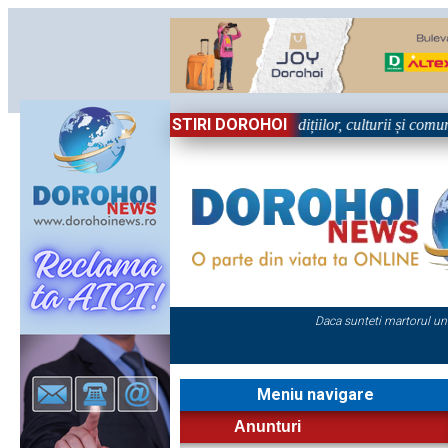
STIRI DOROHOI
l, în Sărbătoare!” – trei zile dedicate tradițiilor, culturii și comunităț
Daca sunteti martorul un
Meniu navigare
Anunturi