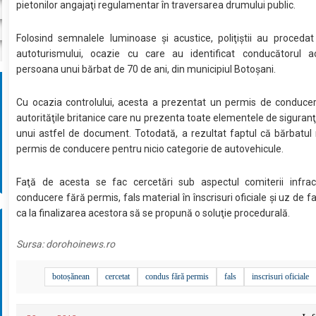
pietonilor angajaţi regulamentar în traversarea drumului public.
Folosind semnalele luminoase şi acustice, poliţiştii au procedat
autoturismului, ocazie cu care au identificat conducătorul ac
persoana unui bărbat de 70 de ani, din municipiul Botoşani.
Cu ocazia controlului, acesta a prezentat un permis de conduce
autorităţile britanice care nu prezenta toate elementele de siguranţ
unui astfel de document. Totodată, a rezultat faptul că bărbatu
permis de conducere pentru nicio categorie de autovehicule.
Faţă de acesta se fac cercetări sub aspectul comiterii infracţ
conducere fără permis, fals material în înscrisuri oficiale şi uz de 
ca la finalizarea acestora să se propună o soluţie procedurală.
Sursa:
dorohoinews.ro
botoșănean
cercetat
condus fără permis
fals
inscrisuri oficiale