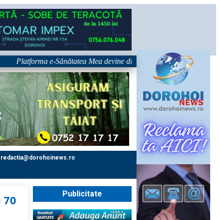
Platforma e-Sănătatea Mea devine disponibilă pe 1 septembrie: pacientul
redactia@dorohoinews.ro
Publicitate
 70