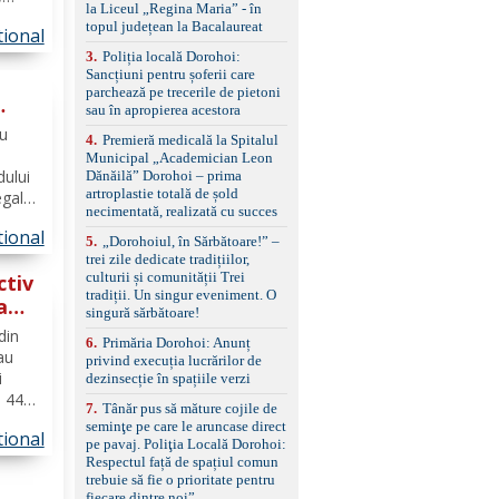
standard Euro 6 Trapă
la Liceul „Regina Maria” - în
ani,
panoramică, geamuri
topul județean la Bacalaureat
tional
ărilor
spate fumurii Carlig de
remorcare Bonus: -
3
.
Poliția locală Dorohoi:
tatat
Covorașe textile montate
Sancțiuni pentru șoferii care
pe mașină. -Ofer și un
parchează pe trecerile de pietoni
set de covorașe din
sau în apropierea acestora
ă
cauciuc/pvc. -Se vinde
ru
4
.
Premieră medicală la Spitalul
împreună cu un set de
Municipal „Academician Leon
anvelope de iarnă.
dului
Dănăilă” Dorohoi – prima
artroplastie totală de șold
egale
necimentată, realizată cu succes
muncă,
tional
5
.
„Dorohoiul, în Sărbătoare!” –
ntară
trei zile dedicate tradițiilor,
culturii și comunității Trei
ctiv
tradiții. Un singur eveniment. O
a
singură sărbătoare!
din
6
.
Primăria Dorohoi: Anunț
 au
privind execuția lucrărilor de
i
dezinsecție în spațiile verzi
i 44
7
.
Tânăr pus să măture cojile de
aveau
seminţe pe care le aruncase direct
tional
 urma
pe pavaj. Poliţia Locală Dorohoi:
a
Respectul față de spațiul comun
trebuie să fie o prioritate pentru
fiecare dintre noi”