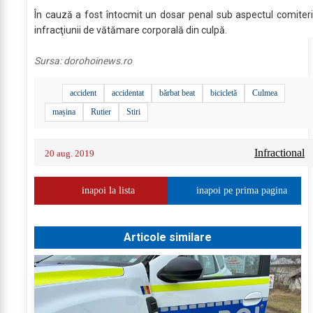
În cauză a fost întocmit un dosar penal sub aspectul comiteri
infracţiunii de vătămare corporală din culpă.
Sursa:
dorohoinews.ro
accident
accidentat
bărbat beat
bicicletă
Culmea
mașina
Rutier
Stiri
Infractional
20 aug. 2019
inapoi la lista
inapoi pe prima pagina
Articole similare