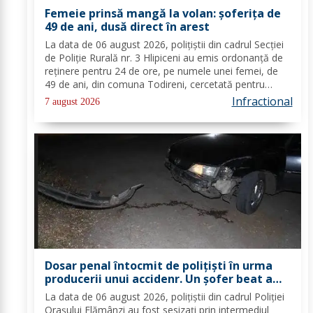
Femeie prinsă mangă la volan: șoferița de
49 de ani, dusă direct în arest
La data de 06 august 2026, polițiștii din cadrul Secției
de Poliție Rurală nr. 3 Hlipiceni au emis ordonanță de
reținere pentru 24 de ore, pe numele unei femei, de
49 de ani, din comuna Todireni, cercetată pentru
comiterea infracțiunii de conducerea unui vehicul sub
Infractional
7 august 2026
influența alcoolului. În urma...
Dosar penal întocmit de polițiști în urma
producerii unui accidenr. Un șofer beat a
lovit un cap de pod
La data de 06 august 2026, polițiștii din cadrul Poliției
Orașului Flămânzi au fost sesizați prin intermediul