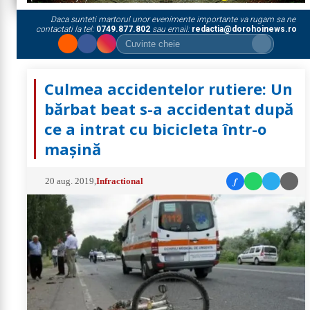
Daca sunteti martorul unor evenimente importante va rugam sa ne
contactati la tel:
0749.877.802
sau email:
redactia@dorohoinews.ro
Culmea accidentelor rutiere: Un
bărbat beat s-a accidentat după
ce a intrat cu bicicleta într-o
mașină
f
20 aug. 2019
,
Infractional