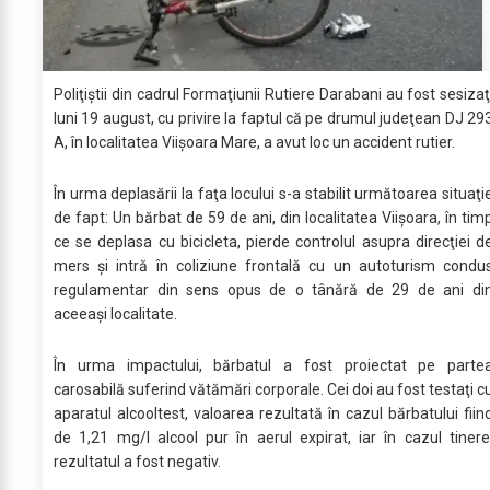
Poliţiştii din cadrul Formaţiunii Rutiere Darabani au fost sesizaţ
luni 19 august, cu privire la faptul că pe drumul judeţean DJ 29
A, în localitatea Viişoara Mare, a avut loc un accident rutier.
În urma deplasării la faţa locului s-a stabilit următoarea situaţi
de fapt: Un bărbat de 59 de ani, din localitatea Viişoara, în tim
ce se deplasa cu bicicleta, pierde controlul asupra direcţiei d
mers şi intră în coliziune frontală cu un autoturism condu
regulamentar din sens opus de o tânără de 29 de ani di
aceeaşi localitate.
În urma impactului, bărbatul a fost proiectat pe parte
carosabilă suferind vătămări corporale. Cei doi au fost testaţi c
aparatul alcooltest, valoarea rezultată în cazul bărbatului fiin
de 1,21 mg/l alcool pur în aerul expirat, iar în cazul tinere
rezultatul a fost negativ.