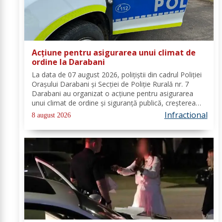
Acțiune pentru asigurarea unui climat de
ordine la Darabani
La data de 07 august 2026, polițiștii din cadrul Poliției
Orașului Darabani și Secției de Poliție Rurală nr. 7
Darabani au organizat o acțiune pentru asigurarea
unui climat de ordine și siguranță publică, creșterea
gradului de siguranță rutieră și combaterea faptelor
Infractional
8 august 2026
antisociale, în localitatea...