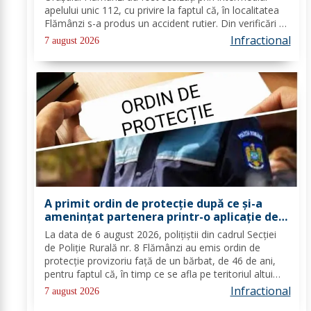
apelului unic 112, cu privire la faptul că, în localitatea
Flămânzi s-a produs un accident rutier. Din verificări a
reieșit faptul că, în timp ce se deplasa pe strada
Infractional
7 august 2026
Tulburea din orașul...
A primit ordin de protecție după ce și-a
amenințat partenera printr-o aplicație de
mesagerie
La data de 6 august 2026, polițiștii din cadrul Secției
de Poliție Rurală nr. 8 Flămânzi au emis ordin de
protecție provizoriu față de un bărbat, de 46 de ani,
pentru faptul că, în timp ce se afla pe teritoriul altui
stat, și-ar fi amenințat partenera, prin intermediul unor
Infractional
7 august 2026
mesaje transmise...