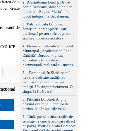
control, asistent
acitatea de a
2
.
Alesia-Ioana Ionel și Denis-
schimbare bandă și
Sabin Derscariu, dorohoienii de
utier creşte
menținere bandă Faruri
la Liceul „Regina Maria” - în
bi-xenon adaptive cu
topul județean la Bacalaureat
funcție Cornering,
3
.
Poliția locală Dorohoi:
asistent fază lungă
ectoratul de
Sancțiuni pentru șoferii care
automată , lumini de zi
parchează pe trecerile de pietoni
LED, proiectoare ceață
sau în apropierea acestora
LED, spălătoare faruri
Senzori parcare
4
.
Premieră medicală la Spitalul
COOLICE!
față/spate, cameră
Municipal „Academician Leon
marșarier Keyless entry
Dănăilă” Dorohoi – prima
& start, geamuri electrice
artroplastie totală de șold
față/spate, oglinzi
necimentată, realizată cu succes
electrice, încălzite și
rabatabile Sistem hands-
5
.
„Dorohoiul, în Sărbătoare!” –
free, Bluetooth, USB
trei zile dedicate tradițiilor,
Sistem start/stop, frână
culturii și comunității Trei
de parcare electrică,
tradiții. Un singur eveniment. O
ractional
anvelope vară runflat
singură sărbătoare!
Control presiune pneuri,
6
.
Primăria Dorohoi: Anunț
filtru de particule,
privind execuția lucrărilor de
standard Euro 6 Trapă
a
dezinsecție în spațiile verzi
panoramică, geamuri
spate fumurii Carlig de
7
.
Tânăr pus să măture cojile de
remorcare Bonus: -
seminţe pe care le aruncase direct
Covorașe textile montate
pe pavaj. Poliţia Locală Dorohoi:
pe mașină. -Ofer și un
Respectul față de spațiul comun