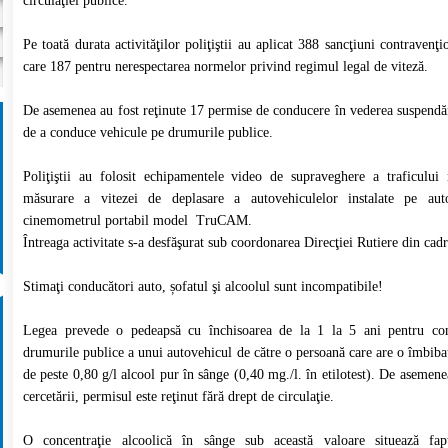
circulaţiei publice.
Pe toată durata activităţilor poliţiştii au aplicat 388 sancţiuni contravenţi
care 187 pentru nerespectarea normelor privind regimul legal de viteză.
De asemenea au fost reţinute 17 permise de conducere în vederea suspendăr
de a conduce vehicule pe drumurile publice.
Poliţiştii au folosit echipamentele video de supraveghere a traficului 
măsurare a vitezei de deplasare a autovehiculelor instalate pe auto
cinemometrul portabil model TruCAM.
Întreaga activitate s-a desfăşurat sub coordonarea Direcţiei Rutiere din ca
Stimaţi conducători auto, șofatul şi alcoolul sunt incompatibile!
Legea prevede o pedeapsă cu închisoarea de la 1 la 5 ani pentru co
drumurile publice a unui autovehicul de către o persoană care are o îmbibaţ
de peste 0,80 g/l alcool pur în sânge (0,40 mg./l. în etilotest). De asemen
cercetării, permisul este reţinut fără drept de circulaţie.
O concentraţie alcoolică în sânge sub această valoare situează fa