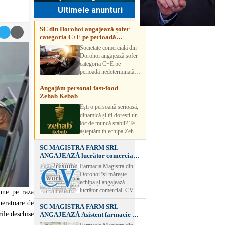
Ultimele anunturi
SC din Dorohoi angajează șofer
categoria C+E pe perioadă
nedeterminată
Societate comercială din
Dorohoi angajează șofer
categoria C+E pe
perioadă nedeterminată.
Candidatul trebuie să
Angajăm personal fast-food –
aibă experiență și atestat
Zehab Kebab
transport marfă. Pentru
detalii, vă rog să sunați la
Ești o persoană serioasă,
numărul de telefon.
dinamică și îți dorești un
loc de muncă stabil? Te
așteptăm în echipa Zehab
Kebab! Posturi
SC MAGISTRA FARM SRL
disponibile: -
ANGAJEAZĂ lucrător comercial –
SHAORMAR AJUTOR
DOROHOI
BUCATAR 2/posturi -
Farmacia Magistra din
LUCRATOR
Dorohoi își mărește
COMERCIAL
echipa și angajează
VANZATOR /2 posturi
lucrător comercial. CV-
iune pe raza
OFERIM : Contract de
urile se pot depune: * la
neratoare de
muncă Program flexibil
SC MAGISTRA FARM SRL
sediul Farmaciei
Salariu motivant, în
rile deschise
ANGAJEAZĂ Asistent farmacie –
Magistra – Bulevardul
funcție de experienț
DOROHOI
Victoriei nr. 23, Dorohoi