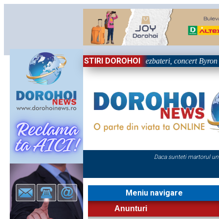
STIRI DOROHOI
a primei zile la Zilele Nordului 2026: Dezbateri, concert Byron și proiec
Daca sunteti martorul un
Meniu navigare
Anunturi