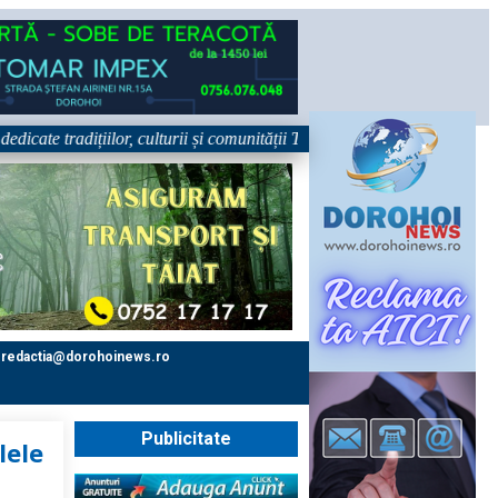
 tradițiilor, culturii și comunității Trei tradiții. Un singur eveniment. 
redactia@dorohoinews.ro
Publicitate
lele