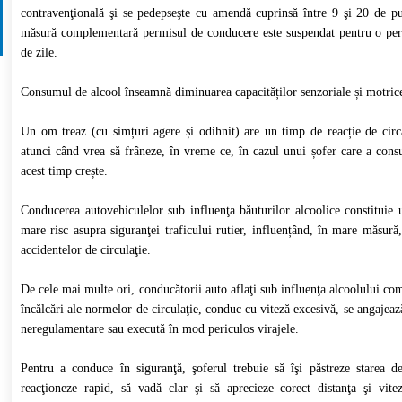
contravenţională şi se pedepseşte cu amendă cuprinsă între 9 şi 20 de pu
măsură complementară permisul de conducere este suspendat pentru o pe
de zile.
Consumul de alcool înseamnă diminuarea capacităților senzoriale și motric
Un om treaz (cu simțuri agere și odihnit) are un timp de reacție de cir
atunci când vrea să frâneze, în vreme ce, în cazul unui șofer care a cons
acest timp crește.
Conducerea autovehiculelor sub influenţa băuturilor alcoolice constituie 
mare risc asupra siguranţei traficului rutier, influențând, în mare măsură
accidentelor de circulaţie.
De cele mai multe ori, conducătorii auto aflaţi sub influenţa alcoolului co
încălcări ale normelor de circulaţie, conduc cu viteză excesivă, se angajeaz
neregulamentare sau execută în mod periculos virajele.
Pentru a conduce în siguranţă, şoferul trebuie să îşi păstreze starea de
reacţioneze rapid, să vadă clar şi să aprecieze corect distanţa şi vite