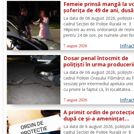
Femeie prinsă mangă la vo
șoferița de 49 de ani, dusă
direct în arest
La data de 06 august 2026, polițiștii 
cadrul Secției de Poliție Rurală nr. 3
Hlipiceni au emis ordonanță de rețin
pentru 24 de ore, pe numele unei fe
de 49 de ani, din comuna Todireni,
Infrac
cercetată pentru comiterea infracțiun
7 august 2026
conducerea unui vehicul sub influenț
Dosar penal întocmit de
alcoolului. În urma...
polițiști în urma produceri
unui accidenr. Un șofer be
La data de 06 august 2026, polițiștii 
lovit un cap de pod
cadrul Poliției Orașului Flămânzi au 
sesizați prin intermediul apelului uni
cu privire la faptul că, în localitatea
Flămânzi s-a produs un accident ruti
Infrac
Din verificări a reieșit faptul că, în t
7 august 2026
se deplasa pe strada Tulburea din ora
A primit ordin de protecți
după ce și-a amenințat
partenera printr-o aplicaț
La data de 6 august 2026, polițiștii d
de mesagerie
cadrul Secției de Poliție Rurală nr. 8