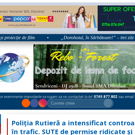
ție de film
•
„Dorohoiul, în Sărbătoare!” – trei zile dedicate
or evenimente importante va rugam sa ne contactati la tel:
0749.877.802
sau email:
Poliţia Rutieră a intensificat controa
în trafic. SUTE de permise ridicate şi