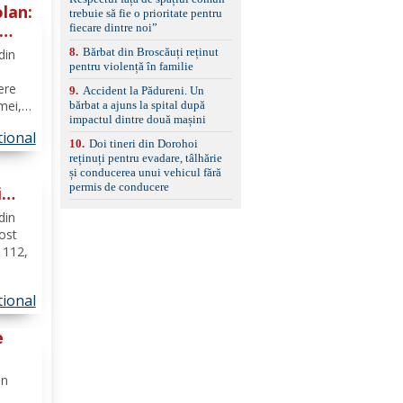
set de covorașe din
lan:
trebuie să fie o prioritate pentru
cauciuc/pvc. -Se vinde
fiecare dintre noi”
împreună cu un set de
anvelope de iarnă.
8
.
Bărbat din Broscăuți reținut
din
pentru violență în familie
ere
9
.
Accident la Pădureni. Un
mei,
bărbat a ajuns la spital după
impactul dintre două mașini
tional
ii de
10
.
Doi tineri din Dorohoi
a
reținuți pentru evadare, tâlhărie
și conducerea unui vehicul fără
permis de conducere
i
at a
din
fost
c 112,
er.
tional
imp ce
șul...
e
ie
in