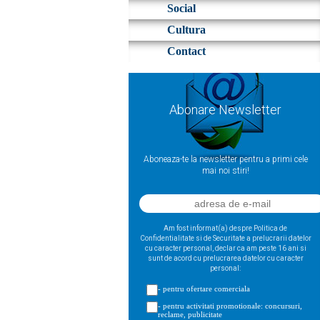
Social
Cultura
Contact
Abonare Newsletter
Aboneaza-te la newsletter pentru a primi cele
mai noi stiri!
Am fost informat(a) despre Politica de
Confidentialitate si de Securitate a prelucrarii datelor
cu caracter personal, declar ca am peste 16 ani si
sunt de acord cu prelucrarea datelor cu caracter
personal:
- pentru ofertare comerciala
- pentru activitati promotionale: concursuri,
reclame, publicitate