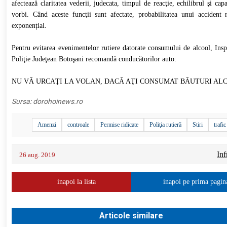
afectează claritatea vederii, judecata, timpul de reacţie, echilibrul şi cap
vorbi. Când aceste funcţii sunt afectate, probabilitatea unui accident r
exponențial.
Pentru evitarea evenimentelor rutiere datorate consumului de alcool, Insp
Poliţie Judeţean Botoşani recomandă conducătorilor auto:
NU VĂ URCAŢI LA VOLAN, DACĂ AŢI CONSUMAT BĂUTURI AL
Sursa:
dorohoinews.ro
Amenzi
controale
Permise ridicate
Poliţia rutieră
Stiri
trafic
Inf
26 aug. 2019
inapoi la lista
inapoi pe prima pagin
Articole similare