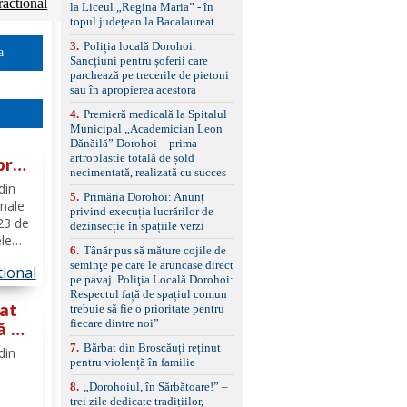
standard Euro 6 Trapă
ractional
la Liceul „Regina Maria” - în
panoramică, geamuri
topul județean la Bacalaureat
spate fumurii Carlig de
remorcare Bonus: -
3
.
Poliția locală Dorohoi:
a
Covorașe textile montate
Sancțiuni pentru șoferii care
pe mașină. -Ofer și un
parchează pe trecerile de pietoni
set de covorașe din
sau în apropierea acestora
cauciuc/pvc. -Se vinde
4
.
Premieră medicală la Spitalul
împreună cu un set de
Municipal „Academician Leon
anvelope de iarnă.
Dănăilă” Dorohoi – prima
artroplastie totală de șold
pra
necimentată, realizată cu succes
din
5
.
Primăria Dorohoi: Anunț
inale
privind execuția lucrărilor de
 23 de
dezinsecție în spațiile verzi
le
6
.
Tânăr pus să măture cojile de
n
seminţe pe care le aruncase direct
tional
pe pavaj. Poliţia Locală Dorohoi:
at la
Respectul față de spațiul comun
tat
trebuie să fie o prioritate pentru
fiecare dintre noi”
ă a
re
7
.
Bărbat din Broscăuți reținut
din
pentru violență în familie
8
.
„Dorohoiul, în Sărbătoare!” –
trei zile dedicate tradițiilor,
,