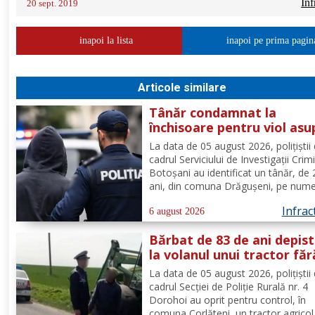
Inf
20 sept. 2019
inapoi la lista
inapoi pe prima pagin
Articole similare
Tânăr condamnat la
închisoare pentru viol asu
unui minor și pornografie
La data de 05 august 2026, polițiștii 
infantilă, identificat de
cadrul Serviciului de Investigații Crim
polițiști
Botoșani au identificat un tânăr, de
ani, din comuna Drăgușeni, pe nume
căruia, Tribunalul Botoșani a emis u
Infrac
mandat de executare a pedepsei cu
6 august 2026
închisoarea. Tânărul a fost condamn
Bărbat de 83 de ani depis
4 ani și 5 luni de...
la volanul unui tractor făr
deține permis de conduce
La data de 05 august 2026, polițiștii 
cadrul Secției de Poliție Rurală nr. 4
Dorohoi au oprit pentru control, în
comuna Corlăteni, un tractor agricol