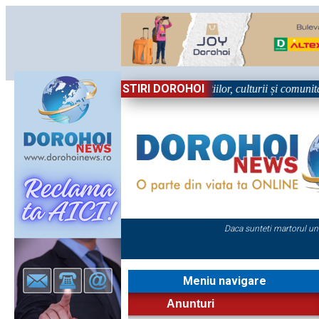
STIRI DOROHOI
n Sărbătoare!” – trei zile dedicate tradițiilor, culturii și comunității T
Daca sunteti martorul un
Meniu navigare
Anunturi