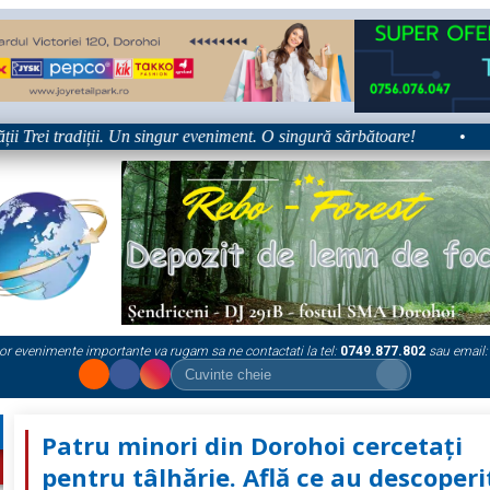
rei tradiții. Un singur eveniment. O singură sărbătoare!
•
Plat
or evenimente importante va rugam sa ne contactati la tel:
0749.877.802
sau email:
Patru minori din Dorohoi cercetați
pentru tâlhărie. Află ce au descoperi