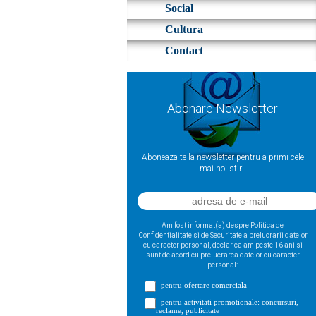
Social
Cultura
Contact
Abonare Newsletter
Aboneaza-te la newsletter pentru a primi cele
mai noi stiri!
Am fost informat(a) despre Politica de
Confidentialitate si de Securitate a prelucrarii datelor
cu caracter personal, declar ca am peste 16 ani si
sunt de acord cu prelucrarea datelor cu caracter
personal:
- pentru ofertare comerciala
- pentru activitati promotionale: concursuri,
reclame, publicitate