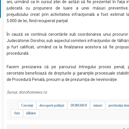
ani, urmând ca în cursul zilei de astăzi să fie prezentat în faţa i
judecată cu propunere de luare a unei măsuri preventive.
prejudiciului creat prin activitatea infracţională a fost estimat
5.000 de lei, fiind recuperat parţial.
În cauză se continuă cercetările sub coordonarea unui procuror 
Judecătoriei Dorohoi, sub aspectul comiterii infracţiunilor de tâlhări
şi furt calificat, urmând ca la finalziarea acestora să fie propus
procedurală.
Facem precizarea că pe parcursul întregului proces penal, 
cercetate beneficiază de drepturile şi garanţiile procesuale stabili
de Procedură Penală, precum şi de prezumţia de nevinovăţie.
Sursa:
dorohoinews.ro
Cercetați
descoperit polițiști
DOROHOI
minori
percheziția dom
Stiri
tâlhărie