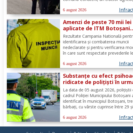
condus de către un bărbat, de 83 de 
Infrac
din aceeași localitate. În urma verific
6 august 2026
efectuate de către polițiști, s-a cons
Amenzi de peste 70 mii lei
faptul că...
aplicate de ITM Botoșani
privind munca nedeclarat
Rezultate Campania Natională pent
identificarea și combaterea muncii
nedeclarate și pentru verificarea mo
în care sunt respectate prevederile l
privind securitatea și sănătatea în 
Infrac
de către angajatorii care desfășoară
6 august 2026
activități în domeniul Industria alime
Substanțe cu efect psihoa
- cod CAEN 10....
ridicate de polițiști în urm
unui control corporal
La data de 05 august 2026, polițiștii 
cadrul Poliției Municipiului Botoșani
identificat în municipiul Botoșani, tre
bărbați, cu vârste cuprinse între 29 ș
de ani, din aceeași localitate, care 
Infrac
asupra lor substanțe psihoactive. În
6 august 2026
efectuării controlului corporal asupr
unuia...