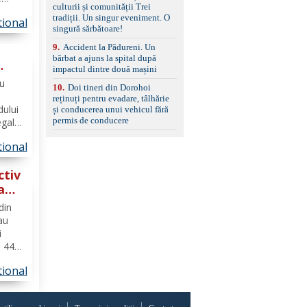
culturii și comunității Trei
ani,
tradiții. Un singur eveniment. O
tional
ărilor
singură sărbătoare!
tatat
9
.
Accident la Pădureni. Un
bărbat a ajuns la spital după
impactul dintre două mașini
ă
ru
10
.
Doi tineri din Dorohoi
reținuți pentru evadare, tâlhărie
dului
și conducerea unui vehicul fără
permis de conducere
egale
muncă,
tional
ntară
ctiv
a
din
 au
i
i 44
aveau
tional
 urma
a