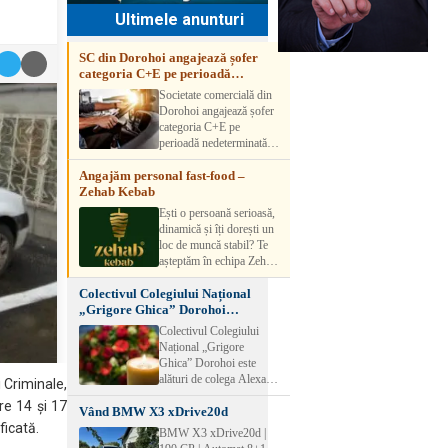
Ultimele anunturi
SC din Dorohoi angajează șofer
categoria C+E pe perioadă
nedeterminată
Societate comercială din
Dorohoi angajează șofer
categoria C+E pe
perioadă nedeterminată.
Candidatul trebuie să
Angajăm personal fast-food –
aibă experiență și atestat
Zehab Kebab
transport marfă. Pentru
detalii, vă rog să sunați la
Ești o persoană serioasă,
numărul de telefon.
dinamică și îți dorești un
loc de muncă stabil? Te
așteptăm în echipa Zehab
Kebab! Posturi
Colectivul Colegiului Național
disponibile: -
„Grigore Ghica” Dorohoi
SHAORMAR AJUTOR
transmite sincere condoleanțe
BUCATAR 2/posturi -
Colectivul Colegiului
LUCRATOR
Național „Grigore
COMERCIAL
Ghica” Dorohoi este
VANZATOR /2 posturi
alături de colega Alexa
i Criminale,
OFERIM : Contract de
Lăcrămioara la trecerea în
re 14 şi 17
muncă Program flexibil
Vând BMW X3 xDrive20d
neființă a soțului și
Salariu motivant, în
ficată.
transmite sincere
BMW X3 xDrive20d |
funcție de experienț
condoleanțe familiei.