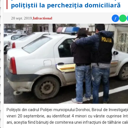
polițiștii la percheziția domiciliară
f
20 sept. 2019
,
Infractional
Poliţiştii din cadrul Poliţiei municipiului Dorohoi, Biroul de Investigaţi
vineri 20 septembrie, au identificat 4 minori cu vârste cuprinse înt
ani, aceştia fiind bănuiţi de comiterea unei infracţiuni de tâlhărie cali