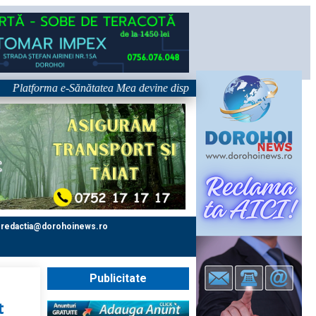
forma e-Sănătatea Mea devine disponibilă pe 1 septembrie: pacientul dev
redactia@dorohoinews.ro
Publicitate
t