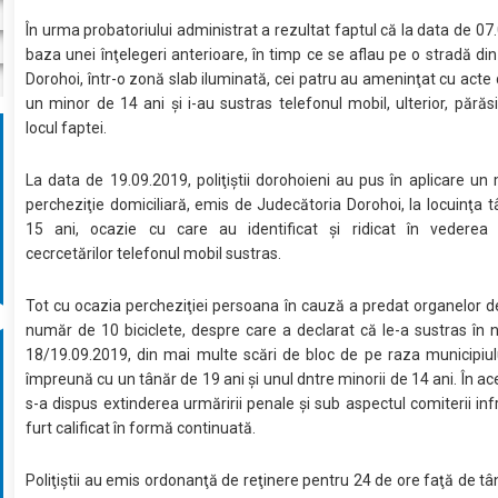
În urma probatoriului administrat a rezultat faptul că la data de 07.
baza unei înţelegeri anterioare, în timp ce se aflau pe o stradă din
Dorohoi, într-o zonă slab iluminată, cei patru au ameninţat cu acte 
un minor de 14 ani şi i-au sustras telefonul mobil, ulterior, părăs
locul faptei.
La data de 19.09.2019, poliţiştii dorohoieni au pus în aplicare u
percheziţie domiciliară, emis de Judecătoria Dorohoi, la locuinţa t
15 ani, ocazie cu care au identificat şi ridicat în vederea c
cecrcetărilor telefonul mobil sustras.
Tot cu ocazia percheziţiei persoana în cauză a predat organelor de
număr de 10 biciclete, despre care a declarat că le-a sustras în
18/19.09.2019, din mai multe scări de bloc de pe raza municipiul
împreună cu un tânăr de 19 ani şi unul dntre minorii de 14 ani. În ac
s-a dispus extinderea urmăririi penale şi sub aspectul comiterii infr
furt calificat în formă continuată.
Poliţiştii au emis ordonanţă de reţinere pentru 24 de ore faţă de tâ