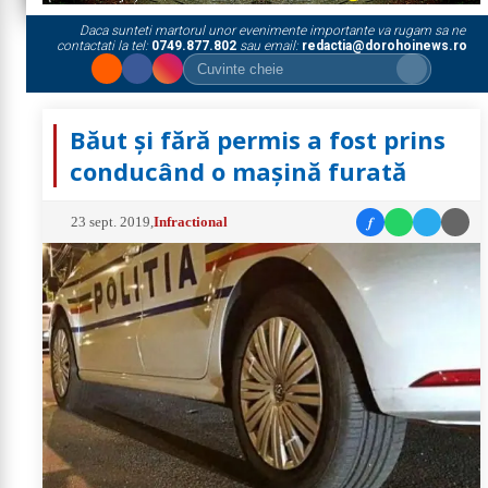
Daca sunteti martorul unor evenimente importante va rugam sa ne
contactati la tel:
0749.877.802
sau email:
redactia@dorohoinews.ro
Băut și fără permis a fost prins
conducând o mașină furată
f
23 sept. 2019
,
Infractional