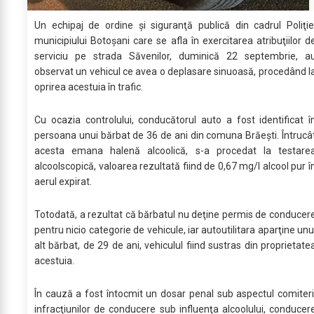
Un echipaj de ordine şi siguranţă publică din cadrul Poliţie
municipiului Botoşani care se afla în exercitarea atribuţiilor d
serviciu pe strada Săvenilor, duminică 22 septembrie, a
observat un vehicul ce avea o deplasare sinuoasă, procedând l
oprirea acestuia în trafic.
Cu ocazia controlului, conducătorul auto a fost identificat î
persoana unui bărbat de 36 de ani din comuna Brăeşti. Întrucâ
acesta emana halenă alcoolică, s-a procedat la testare
alcoolscopică, valoarea rezultată fiind de 0,67 mg/l alcool pur î
aerul expirat.
Totodată, a rezultat că bărbatul nu deţine permis de conducer
pentru nicio categorie de vehicule, iar autoutilitara aparţine unu
alt bărbat, de 29 de ani, vehiculul fiind sustras din proprietate
acestuia.
În cauză a fost întocmit un dosar penal sub aspectul comiteri
infracţiunilor de conducere sub influenţa alcoolului, conducer