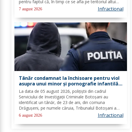
pentru faptul că, în timp ce se afla pe teritoriul altui
stat, și-ar fi amenințat partenera, prin intermediul unor
Infractional
7 august 2026
mesaje transmise...
Tânăr condamnat la închisoare pentru viol
asupra unui minor și pornografie infantilă,
identificat de polițiști
La data de 05 august 2026, polițiștii din cadrul
Serviciului de Investigații Criminale Botoșani au
identificat un tânăr, de 23 de ani, din comuna
Drăgușeni, pe numele căruia, Tribunalul Botoșani a
emis un mandat de executare a pedepsei cu
Infractional
6 august 2026
închisoarea. Tânărul a fost condamnat la 4 ani și 5 luni
de...