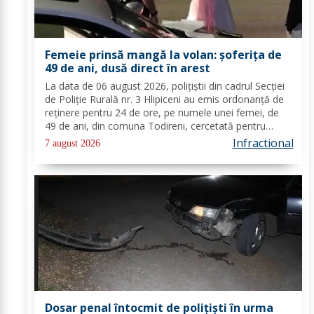
Femeie prinsă mangă la volan: șoferița de
49 de ani, dusă direct în arest
La data de 06 august 2026, polițiștii din cadrul Secției
de Poliție Rurală nr. 3 Hlipiceni au emis ordonanță de
reținere pentru 24 de ore, pe numele unei femei, de
49 de ani, din comuna Todireni, cercetată pentru
comiterea infracțiunii de conducerea unui vehicul sub
Infractional
7 august 2026
influența alcoolului. În urma...
Dosar penal întocmit de polițiști în urma