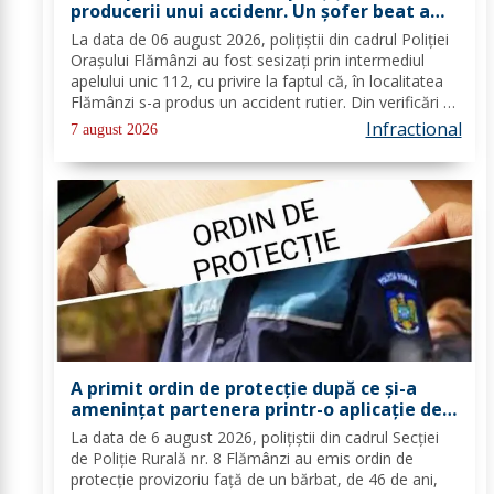
producerii unui accidenr. Un șofer beat a
lovit un cap de pod
La data de 06 august 2026, polițiștii din cadrul Poliției
Orașului Flămânzi au fost sesizați prin intermediul
apelului unic 112, cu privire la faptul că, în localitatea
Flămânzi s-a produs un accident rutier. Din verificări a
reieșit faptul că, în timp ce se deplasa pe strada
Infractional
7 august 2026
Tulburea din orașul...
A primit ordin de protecție după ce și-a
amenințat partenera printr-o aplicație de
mesagerie
La data de 6 august 2026, polițiștii din cadrul Secției
de Poliție Rurală nr. 8 Flămânzi au emis ordin de
protecție provizoriu față de un bărbat, de 46 de ani,