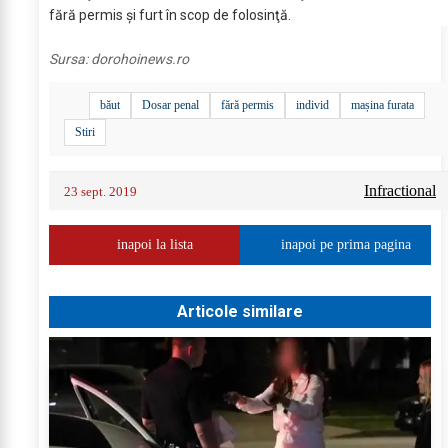
fără permis şi furt în scop de folosinţă.
Sursa:
dorohoinews.ro
băut
Dosar penal
fără permis
individ
mașina furata
Stiri
Infractional
23 sept. 2019
inapoi la lista
inapoi pe prima pagina
Articole similare