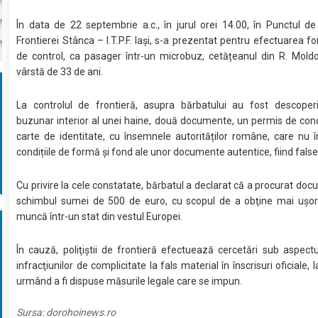
În data de 22 septembrie a.c., în jurul orei 14.00, în Punctul d
Frontierei Stânca – I.T.P.F. Iași, s-a prezentat pentru efectuarea fo
de control, ca pasager într-un microbuz, cetățeanul din R. Moldo
vârstă de 33 de ani.
La controlul de frontieră, asupra bărbatului au fost descoperit
buzunar interior al unei haine, două documente, un permis de con
carte de identitate, cu însemnele autorităților române, care nu 
condițiile de formă și fond ale unor documente autentice, fiind false
Cu privire la cele constatate, bărbatul a declarat că a procurat doc
schimbul sumei de 500 de euro, cu scopul de a obţine mai uşor
muncă într-un stat din vestul Europei.
În cauză, poliţiştii de frontieră efectuează cercetări sub aspectul
infracţiunilor de complicitate la fals material în înscrisuri oficiale, l
urmând a fi dispuse măsurile legale care se impun.
Sursa:
dorohoinews.ro