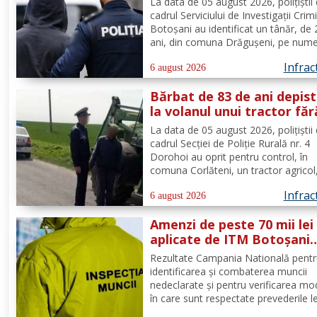
La data de 05 august 2026, polițiștii 
infantilă, identificat de
cadrul Serviciului de Investigații Crim
polițiști
Botoșani au identificat un tânăr, de
ani, din comuna Drăgușeni, pe nume
căruia, Tribunalul Botoșani a emis u
Infrac
mandat de executare a pedepsei cu
6 august 2026
închisoarea. Tânărul a fost condamn
Bărbat de 83 de ani depis
4 ani și 5 luni de...
la volanul unui tractor făr
deține permis de conduce
La data de 05 august 2026, polițiștii 
cadrul Secției de Poliție Rurală nr. 4
Dorohoi au oprit pentru control, în
comuna Corlăteni, un tractor agricol
condus de către un bărbat, de 83 de 
Infrac
din aceeași localitate. În urma verific
6 august 2026
efectuate de către polițiști, s-a cons
Amenzi de peste 70 mii lei
faptul că...
aplicate de ITM Botoșani
privind munca nedeclarat
Rezultate Campania Natională pent
identificarea și combaterea muncii
nedeclarate și pentru verificarea mo
în care sunt respectate prevederile l
privind securitatea și sănătatea în 