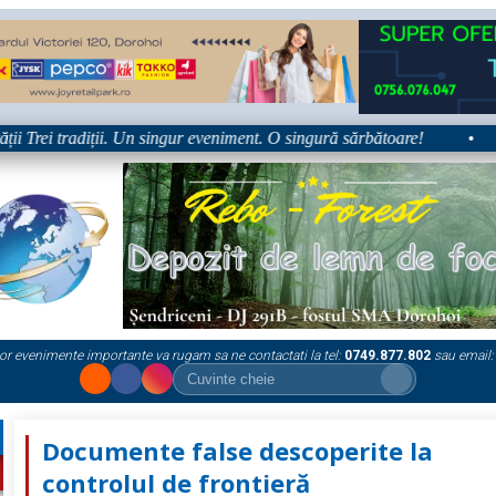
Trei tradiții. Un singur eveniment. O singură sărbătoare!
•
Pla
or evenimente importante va rugam sa ne contactati la tel:
0749.877.802
sau email:
Documente false descoperite la
controlul de frontieră