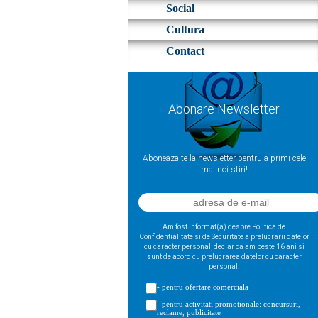
Social
Cultura
Contact
Abonare Newsletter
Aboneaza-te la newsletter pentru a primi cele
mai noi stiri!
Am fost informat(a) despre Politica de
Confidentialitate si de Securitate a prelucrarii datelor
cu caracter personal, declar ca am peste 16 ani si
sunt de acord cu prelucrarea datelor cu caracter
personal:
- pentru ofertare comerciala
- pentru activitati promotionale: concursuri,
reclame, publicitate