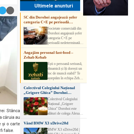
Ultimele anunturi
SC din Dorohoi angajează șofer
categoria C+E pe perioadă
nedeterminată
Societate comercială din
Dorohoi angajează șofer
categoria C+E pe
perioadă nedeterminată.
Candidatul trebuie să
Angajăm personal fast-food –
aibă experiență și atestat
Zehab Kebab
transport marfă. Pentru
detalii, vă rog să sunați la
Ești o persoană serioasă,
numărul de telefon.
dinamică și îți dorești un
loc de muncă stabil? Te
așteptăm în echipa Zehab
Kebab! Posturi
Colectivul Colegiului Național
disponibile: -
„Grigore Ghica” Dorohoi
SHAORMAR AJUTOR
transmite sincere condoleanțe
BUCATAR 2/posturi -
Colectivul Colegiului
LUCRATOR
Național „Grigore
COMERCIAL
Ghica” Dorohoi este
erei Stânca
VANZATOR /2 posturi
alături de colega Alexa
OFERIM : Contract de
a căruia au
Lăcrămioara la trecerea în
muncă Program flexibil
Vând BMW X3 xDrive20d
neființă a soțului și
 şi o carte
Salariu motivant, în
transmite sincere
BMW X3 xDrive20d |
i false.
funcție de experienț
condoleanțe familiei.