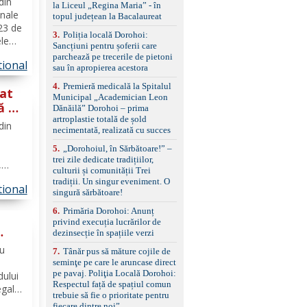
din
standard Euro 6 Trapă
la Liceul „Regina Maria” - în
panoramică, geamuri
inale
topul județean la Bacalaureat
spate fumurii Carlig de
 23 de
remorcare Bonus: -
3
.
Poliția locală Dorohoi:
le
Covorașe textile montate
Sancțiuni pentru șoferii care
n
pe mașină. -Ofer și un
parchează pe trecerile de pietoni
tional
set de covorașe din
sau în apropierea acestora
cauciuc/pvc. -Se vinde
at la
4
.
Premieră medicală la Spitalul
împreună cu un set de
tat
Municipal „Academician Leon
anvelope de iarnă.
ă a
Dănăilă” Dorohoi – prima
artroplastie totală de șold
re
din
necimentată, realizată cu succes
5
.
„Dorohoiul, în Sărbătoare!” –
trei zile dedicate tradițiilor,
,
culturii și comunității Trei
ani,
tradiții. Un singur eveniment. O
tional
ărilor
singură sărbătoare!
tatat
6
.
Primăria Dorohoi: Anunț
privind execuția lucrărilor de
dezinsecție în spațiile verzi
ă
ru
7
.
Tânăr pus să măture cojile de
seminţe pe care le aruncase direct
pe pavaj. Poliţia Locală Dorohoi:
dului
Respectul față de spațiul comun
egale
trebuie să fie o prioritate pentru
muncă,
fiecare dintre noi”