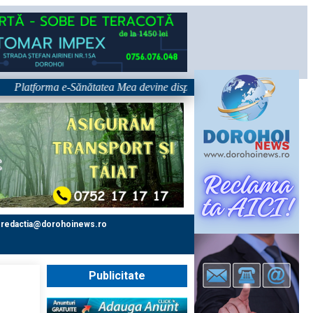
tforma e-Sănătatea Mea devine disponibilă pe 1 septembrie: pacientul dev
redactia@dorohoinews.ro
Publicitate