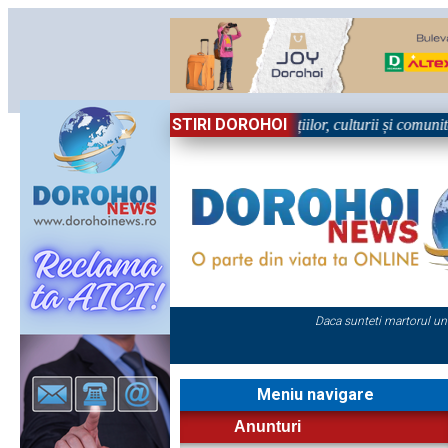
STIRI DOROHOI
în Sărbătoare!” – trei zile dedicate tradițiilor, culturii și comunității 
Daca sunteti martorul un
Meniu navigare
Anunturi