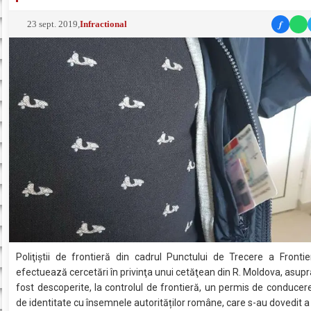
f
23 sept. 2019
,
Infractional
Poliţiştii de frontieră din cadrul Punctului de Trecere a Fronti
efectuează cercetări în privinţa unui cetăţean din R. Moldova, asupr
fost descoperite, la controlul de frontieră, un permis de conducere
de identitate cu însemnele autorităților române, care s-au dovedit a f