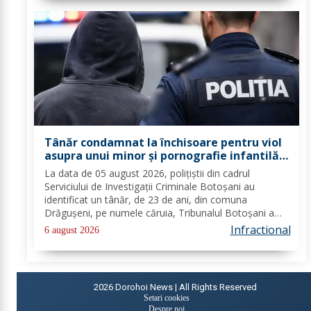
Tânăr condamnat la închisoare pentru viol
asupra unui minor și pornografie infantilă,
identificat de polițiști
La data de 05 august 2026, polițiștii din cadrul
Serviciului de Investigații Criminale Botoșani au
identificat un tânăr, de 23 de ani, din comuna
Drăgușeni, pe numele căruia, Tribunalul Botoșani a
emis un mandat de executare a pedepsei cu
Infractional
6 august 2026
închisoarea. Tânărul a fost condamnat la 4 ani și 5 luni
de...
2026
Dorohoi News | All Rights Reserved
Setari cookies
Despre noi