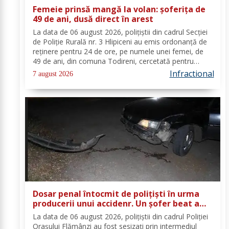
Femeie prinsă mangă la volan: șoferița de
49 de ani, dusă direct în arest
La data de 06 august 2026, polițiștii din cadrul Secției
de Poliție Rurală nr. 3 Hlipiceni au emis ordonanță de
reținere pentru 24 de ore, pe numele unei femei, de
49 de ani, din comuna Todireni, cercetată pentru
comiterea infracțiunii de conducerea unui vehicul sub
Infractional
7 august 2026
influența alcoolului. În urma...
Dosar penal întocmit de polițiști în urma
producerii unui accidenr. Un șofer beat a
lovit un cap de pod
La data de 06 august 2026, polițiștii din cadrul Poliției
Orașului Flămânzi au fost sesizați prin intermediul