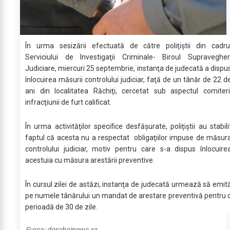
În urma sesizării efectuată de către poliţiştii din cadru
Serviciului de Investigaţii Criminale- Biroul Supravegher
Judiciare, miercuri 25 septembrie, instanţa de judecată a dispu
înlocuirea măsurii controlului judiciar, faţă de un tânăr de 22 d
ani din localitatea Răchiţi, cercetat sub aspectul comiteri
infracţiunii de furt calificat.
În urma activităţilor specifice desfăşurate, poliţiştii au stabili
faptul că acesta nu a respectat obligaţiilor impuse de măsur
controlului judiciar, motiv pentru care s-a dispus înlocuire
acestuia cu măsura arestării preventive.
În cursul zilei de astăzi, instanţa de judecată urmează să emit
pe numele tânărului un mandat de arestare preventivă pentru 
perioadă de 30 de zile.
Sursa:
dorohoinews.ro