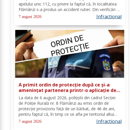
apelului unic 112, cu privire la faptul că, în localitatea
Flămânzi s-a produs un accident rutier. Din verificări a
reieșit faptul că, în timp ce se deplasa pe strada
Infractional
7 august 2026
Tulburea din orașul...
A primit ordin de protecție după ce și-a
amenințat partenera printr-o aplicație de
mesagerie
La data de 6 august 2026, polițiștii din cadrul Secției
de Poliție Rurală nr. 8 Flămânzi au emis ordin de
protecție provizoriu față de un bărbat, de 46 de ani,
pentru faptul că, în timp ce se afla pe teritoriul altui
stat, și-ar fi amenințat partenera, prin intermediul unor
Infractional
7 august 2026
mesaje transmise...