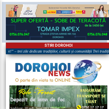
STIRI DOROHOI
re!” – trei zile dedicate tradițiilor, culturii și comunității Trei tradi