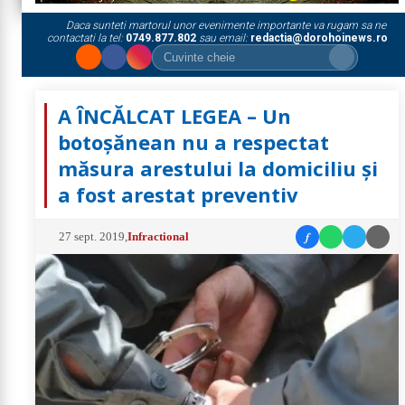
Daca sunteti martorul unor evenimente importante va rugam sa ne
contactati la tel:
0749.877.802
sau email:
redactia@dorohoinews.ro
A ÎNCĂLCAT LEGEA – Un
botoșănean nu a respectat
măsura arestului la domiciliu și
a fost arestat preventiv
f
27 sept. 2019
,
Infractional