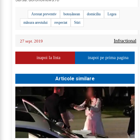
Arestat preventiv
botoșănean
domiciliu
Legea
măsura arestului
respectat
Stiri
Infractional
27 sept. 2019
inapoi la lista
inapoi pe prima pagina
Articole similare