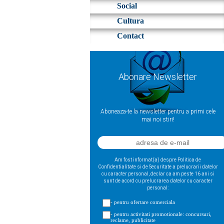
Social
Cultura
Contact
Abonare Newsletter
Aboneaza-te la newsletter pentru a primi cele
mai noi stiri!
Am fost informat(a) despre Politica de
Confidentialitate si de Securitate a prelucrarii datelor
cu caracter personal, declar ca am peste 16 ani si
sunt de acord cu prelucrarea datelor cu caracter
personal:
- pentru ofertare comerciala
- pentru activitati promotionale: concursuri,
reclame, publicitate