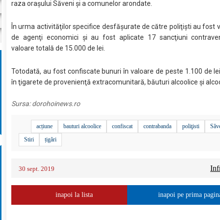
raza oraşului Săveni şi a comunelor arondate.
În urma activităţilor specifice desfăşurate de către poliţişti au fost v
de agenţi economici şi au fost aplicate 17 sancţiuni contraven
valoare totală de 15.000 de lei.
Totodată, au fost confiscate bunuri în valoare de peste 1.100 de le
în ţigarete de provenienţă extracomunitară, băuturi alcoolice şi alcoo
Sursa:
dorohoinews.ro
acțiune
bauturi alcoolice
confiscat
contrabanda
poliţisti
Săv
Stiri
țigări
Inf
30 sept. 2019
inapoi la lista
inapoi pe prima pagin