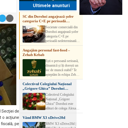
Ultimele anunturi
SC din Dorohoi angajează șofer
categoria C+E pe perioadă
nedeterminată
Societate comercială din
Dorohoi angajează șofer
categoria C+E pe
perioadă nedeterminată.
Candidatul trebuie să
Angajăm personal fast-food –
aibă experiență și atestat
Zehab Kebab
transport marfă. Pentru
detalii, vă rog să sunați la
Ești o persoană serioasă,
numărul de telefon.
dinamică și îți dorești un
loc de muncă stabil? Te
așteptăm în echipa Zehab
Kebab! Posturi
Colectivul Colegiului Național
disponibile: -
„Grigore Ghica” Dorohoi
SHAORMAR AJUTOR
transmite sincere condoleanțe
BUCATAR 2/posturi -
Colectivul Colegiului
LUCRATOR
Național „Grigore
COMERCIAL
Ghica” Dorohoi este
VANZATOR /2 posturi
alături de colega Alexa
l Secţiei de
OFERIM : Contract de
Lăcrămioara la trecerea în
muncă Program flexibil
t o acţiune
Vând BMW X3 xDrive20d
neființă a soțului și
Salariu motivant, în
transmite sincere
 fiscală, pe
BMW X3 xDrive20d |
funcție de experienț
condoleanțe familiei.