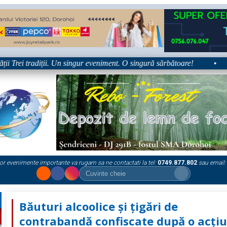
Trei tradiții. Un singur eveniment. O singură sărbătoare!
•
Pla
or evenimente importante va rugam sa ne contactati la tel:
0749.877.802
sau email:
Băuturi alcoolice și țigări de
contrabandă confiscate după o acți