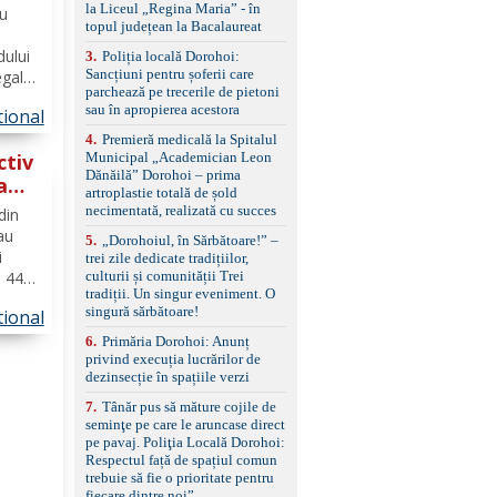
standard Euro 6 Trapă
ă
la Liceul „Regina Maria” - în
ru
panoramică, geamuri
topul județean la Bacalaureat
spate fumurii Carlig de
dului
remorcare Bonus: -
3
.
Poliția locală Dorohoi:
Covorașe textile montate
Sancțiuni pentru șoferii care
egale
pe mașină. -Ofer și un
parchează pe trecerile de pietoni
muncă,
set de covorașe din
sau în apropierea acestora
tional
cauciuc/pvc. -Se vinde
ntară
4
.
Premieră medicală la Spitalul
împreună cu un set de
ctiv
Municipal „Academician Leon
anvelope de iarnă.
Dănăilă” Dorohoi – prima
a
artroplastie totală de șold
necimentată, realizată cu succes
din
 au
5
.
„Dorohoiul, în Sărbătoare!” –
i
trei zile dedicate tradițiilor,
i 44
culturii și comunității Trei
tradiții. Un singur eveniment. O
aveau
singură sărbătoare!
tional
 urma
a
6
.
Primăria Dorohoi: Anunț
privind execuția lucrărilor de
dezinsecție în spațiile verzi
7
.
Tânăr pus să măture cojile de
seminţe pe care le aruncase direct
pe pavaj. Poliţia Locală Dorohoi:
Respectul față de spațiul comun
trebuie să fie o prioritate pentru
fiecare dintre noi”