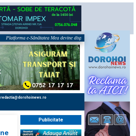
tforma e-Sănătatea Mea devine disponibilă pe 1 septembrie: pacientul dev
redactia@dorohoinews.ro
Publicitate
une