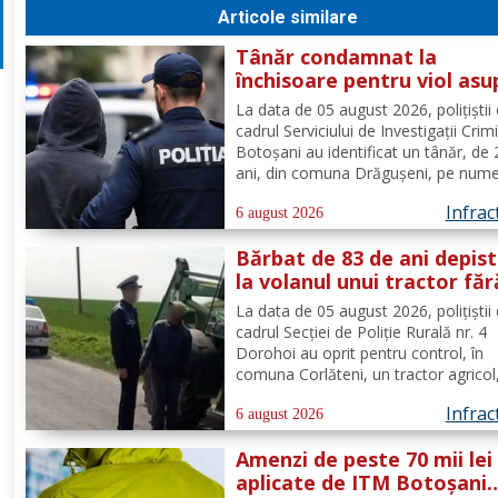
Articole similare
Tânăr condamnat la
închisoare pentru viol asu
unui minor și pornografie
La data de 05 august 2026, polițiștii 
infantilă, identificat de
cadrul Serviciului de Investigații Crim
polițiști
Botoșani au identificat un tânăr, de
ani, din comuna Drăgușeni, pe nume
căruia, Tribunalul Botoșani a emis u
Infrac
mandat de executare a pedepsei cu
6 august 2026
închisoarea. Tânărul a fost condamn
Bărbat de 83 de ani depis
4 ani și 5 luni de...
la volanul unui tractor făr
deține permis de conduce
La data de 05 august 2026, polițiștii 
cadrul Secției de Poliție Rurală nr. 4
Dorohoi au oprit pentru control, în
comuna Corlăteni, un tractor agricol
condus de către un bărbat, de 83 de 
Infrac
din aceeași localitate. În urma verific
6 august 2026
efectuate de către polițiști, s-a cons
Amenzi de peste 70 mii lei
faptul că...
aplicate de ITM Botoșani