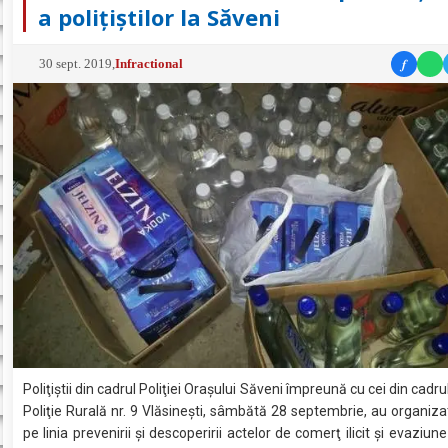
a polițiștilor la Săveni
f
30 sept. 2019
,
Infractional
Poliţiştii din cadrul Poliţiei Oraşului Săveni împreună cu cei din cadru
Poliţie Rurală nr. 9 Vlăsineşti, sâmbătă 28 septembrie, au organiza
pe linia prevenirii şi descoperirii actelor de comerţ ilicit şi evaziune