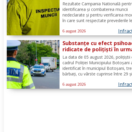
privind munca nedeclarat
Rezultate Campania Natională pent
identificarea și combaterea muncii
nedeclarate și pentru verificarea mo
în care sunt respectate prevederile l
privind securitatea și sănătatea în 
Infrac
de către angajatorii care desfășoară
6 august 2026
activități în domeniul Industria alime
Substanțe cu efect psihoa
- cod CAEN 10....
ridicate de polițiști în urm
unui control corporal
La data de 05 august 2026, polițiștii 
cadrul Poliției Municipiului Botoșani
identificat în municipiul Botoșani, tre
bărbați, cu vârste cuprinse între 29 ș
de ani, din aceeași localitate, care 
Infrac
asupra lor substanțe psihoactive. În
6 august 2026
efectuării controlului corporal asupr
unuia...