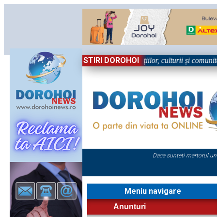
STIRI DOROHOI
în Sărbătoare!” – trei zile dedicate tradițiilor, culturii și comunității 
Daca sunteti martorul un
Meniu navigare
Anunturi