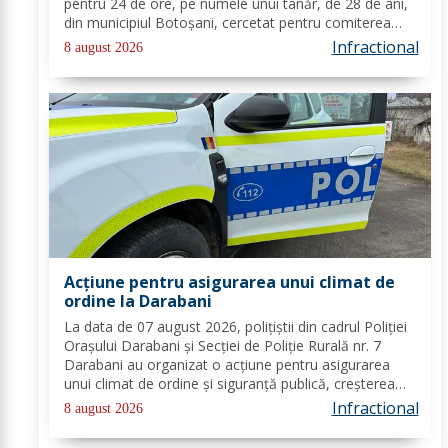
pentru 24 de ore, pe numele unui tânăr, de 28 de ani,
din municipiul Botoșani, cercetat pentru comiterea
infracțiunii de furt. În urma probatoriului administrat,
Infractional
8 august 2026
s-a stabilit faptul că, în...
Acțiune pentru asigurarea unui climat de
ordine la Darabani
La data de 07 august 2026, polițiștii din cadrul Poliției
Orașului Darabani și Secției de Poliție Rurală nr. 7
Darabani au organizat o acțiune pentru asigurarea
unui climat de ordine și siguranță publică, creșterea
gradului de siguranță rutieră și combaterea faptelor
Infractional
8 august 2026
antisociale, în localitatea...