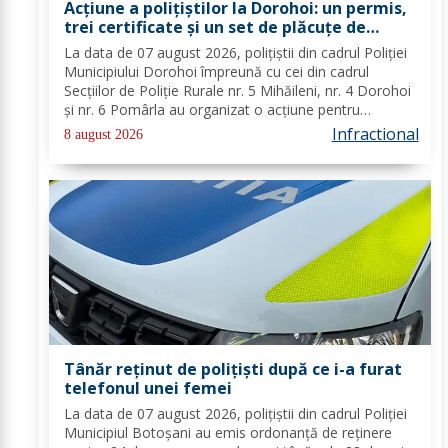
Acțiune a polițiștilor la Dorohoi: un permis,
trei certificate și un set de plăcuțe de
înmatriculare reținute
La data de 07 august 2026, polițiștii din cadrul Poliției
Municipiului Dorohoi împreună cu cei din cadrul
Secțiilor de Poliție Rurale nr. 5 Mihăileni, nr. 4 Dorohoi
și nr. 6 Pomârla au organizat o acțiune pentru
prevenirea și combaterea faptelor de natură penală și
Infractional
8 august 2026
contravențională, verificarea...
Tânăr reținut de polițiști după ce i-a furat
telefonul unei femei
La data de 07 august 2026, polițiștii din cadrul Poliției
Municipiul Botoșani au emis ordonanță de reținere