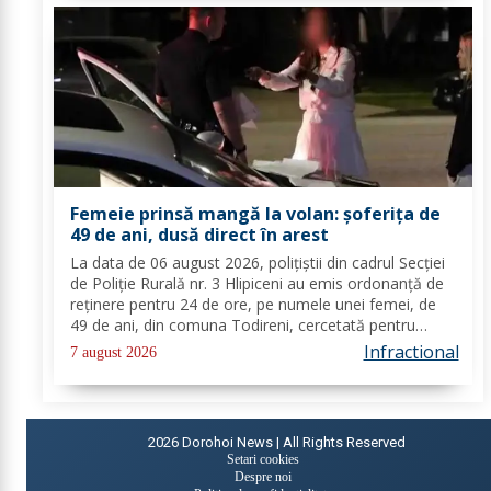
Femeie prinsă mangă la volan: șoferița de
49 de ani, dusă direct în arest
La data de 06 august 2026, polițiștii din cadrul Secției
de Poliție Rurală nr. 3 Hlipiceni au emis ordonanță de
reținere pentru 24 de ore, pe numele unei femei, de
49 de ani, din comuna Todireni, cercetată pentru
comiterea infracțiunii de conducerea unui vehicul sub
Infractional
7 august 2026
influența alcoolului. În urma...
2026
Dorohoi News | All Rights Reserved
Setari cookies
Despre noi