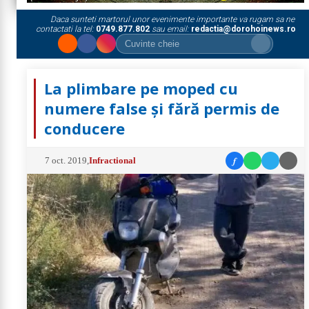
Daca sunteti martorul unor evenimente importante va rugam sa ne
contactati la tel:
0749.877.802
sau email:
redactia@dorohoinews.ro
La plimbare pe moped cu
numere false și fără permis de
conducere
f
7 oct. 2019
,
Infractional