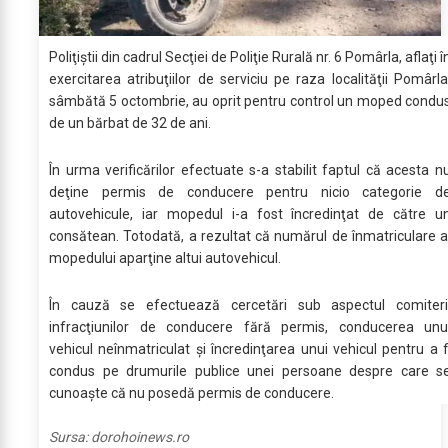
Poliţiştii din cadrul Secţiei de Poliţie Rurală nr. 6 Pomârla, aflaţi î
exercitarea atribuţiilor de serviciu pe raza localităţii Pomârla
sâmbătă 5 octombrie, au oprit pentru control un moped condu
de un bărbat de 32 de ani.
În urma verificărilor efectuate s-a stabilit faptul că acesta n
deţine permis de conducere pentru nicio categorie d
autovehicule, iar mopedul i-a fost încredinţat de către u
consătean. Totodată, a rezultat că numărul de înmatriculare a
mopedului aparţine altui autovehicul.
În cauză se efectuează cercetări sub aspectul comiteri
infracţiunilor de conducere fără permis, conducerea unu
vehicul neînmatriculat şi încredinţarea unui vehicul pentru a f
condus pe drumurile publice unei persoane despre care s
cunoaște că nu posedă permis de conducere.
Sursa:
dorohoinews.ro