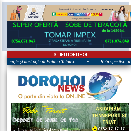
STIRI DOROHOI
 Energie și nostalgie în Poiana Teioasa
•
Retrospectiva prim