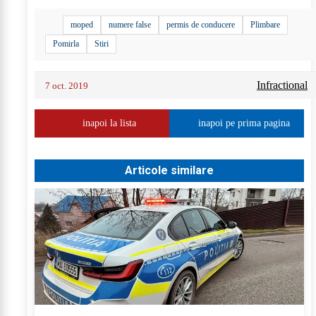
moped
numere false
permis de conducere
Plimbare
Pomirla
Stiri
Infractional
7 oct. 2019
inapoi la lista
inapoi pe prima pagina
Articole similare