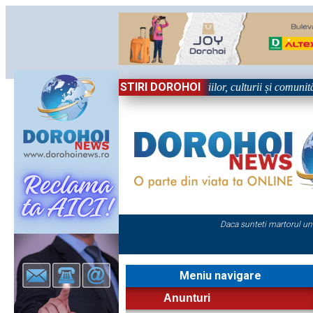
STIRI DOROHOI
n Sărbătoare!” – trei zile dedicate tradițiilor, culturii și comunității T
Daca sunteti martorul un
Meniu navigare
Anunturi