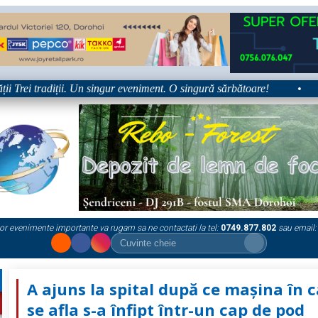
rei tradiții. Un singur eveniment. O singură sărbătoare!
•
Pla
or evenimente importante va rugam sa ne contactati la tel:
0749.877.802
sau email:
A ajuns la spital după ce mașina în 
se afla s-a înfipt într-un cap de pod