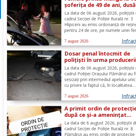
șoferița de 49 de ani, dusă
direct în arest
La data de 06 august 2026, polițiștii 
cadrul Secției de Poliție Rurală nr. 3
Hlipiceni au emis ordonanță de rețin
pentru 24 de ore, pe numele unei fe
de 49 de ani, din comuna Todireni,
Infrac
cercetată pentru comiterea infracțiun
7 august 2026
conducerea unui vehicul sub influenț
Dosar penal întocmit de
alcoolului. În urma...
polițiști în urma produceri
unui accidenr. Un șofer be
La data de 06 august 2026, polițiștii 
lovit un cap de pod
cadrul Poliției Orașului Flămânzi au 
sesizați prin intermediul apelului uni
cu privire la faptul că, în localitatea
Flămânzi s-a produs un accident ruti
Infrac
Din verificări a reieșit faptul că, în t
7 august 2026
se deplasa pe strada Tulburea din ora
A primit ordin de protecți
după ce și-a amenințat
partenera printr-o aplicaț
La data de 6 august 2026, polițiștii d
de mesagerie
cadrul Secției de Poliție Rurală nr. 8
Flămânzi au emis ordin de protecție