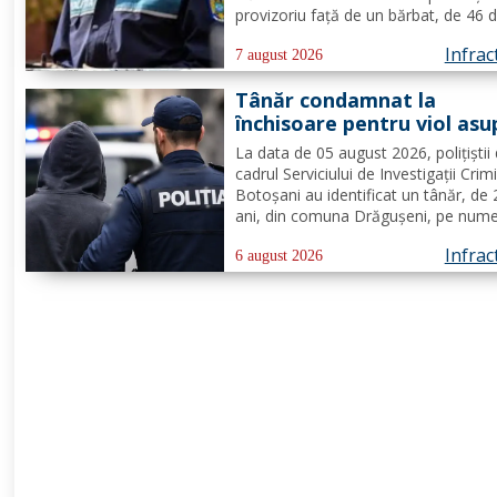
provizoriu față de un bărbat, de 46 d
pentru faptul că, în timp ce se afla p
Infrac
teritoriul altui stat, și-ar fi amenințat
7 august 2026
partenera, prin intermediul unor me
Tânăr condamnat la
transmise...
închisoare pentru viol asu
unui minor și pornografie
La data de 05 august 2026, polițiștii 
infantilă, identificat de
cadrul Serviciului de Investigații Crim
polițiști
Botoșani au identificat un tânăr, de
ani, din comuna Drăgușeni, pe nume
căruia, Tribunalul Botoșani a emis u
Infrac
mandat de executare a pedepsei cu
6 august 2026
închisoarea. Tânărul a fost condamn
4 ani și 5 luni de...