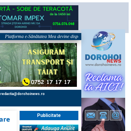
tforma e-Sănătatea Mea devine disponibilă pe 1 septembrie: pacientul dev
redactia@dorohoinews.ro
Publicitate
care