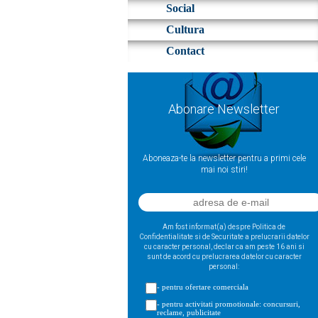
Social
Cultura
Contact
Abonare Newsletter
Aboneaza-te la newsletter pentru a primi cele
mai noi stiri!
Am fost informat(a) despre Politica de
Confidentialitate si de Securitate a prelucrarii datelor
cu caracter personal, declar ca am peste 16 ani si
sunt de acord cu prelucrarea datelor cu caracter
personal:
- pentru ofertare comerciala
- pentru activitati promotionale: concursuri,
reclame, publicitate