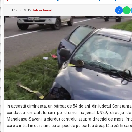
f
14 oct. 2019
,
Infractional
În această dimineață, un bărbat de 54 de ani, din judeţul Constanţa,
conducea un autoturism pe drumul naţional DN29, direcţia de
Manoleasa-Săveni, a pierdut controlul asupra direcţiei de mers, împ
care a intrat în coliziune cu un pod de pe partea dreaptă a părţii caro