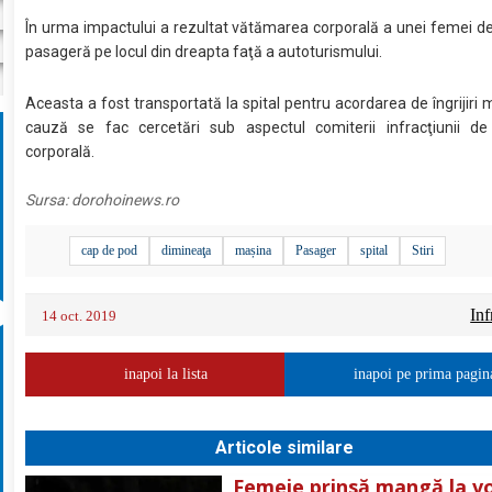
În urma impactului a rezultat vătămarea corporală a unei femei de
pasageră pe locul din dreapta faţă a autoturismului.
Aceasta a fost transportată la spital pentru acordarea de îngrijiri m
cauză se fac cercetări sub aspectul comiterii infracţiunii d
corporală.
Sursa:
dorohoinews.ro
cap de pod
dimineaţa
mașina
Pasager
spital
Stiri
Inf
14 oct. 2019
inapoi la lista
inapoi pe prima pagin
Articole similare
Femeie prinsă mangă la vo