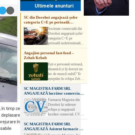
Ultimele anunturi
SC din Dorohoi angajează șofer
categoria C+E pe perioadă
nedeterminată
Societate comercială din
Dorohoi angajează șofer
categoria C+E pe
perioadă nedeterminată.
Candidatul trebuie să
Angajăm personal fast-food –
aibă experiență și atestat
Zehab Kebab
transport marfă. Pentru
detalii, vă rog să sunați la
Ești o persoană serioasă,
numărul de telefon.
dinamică și îți dorești un
loc de muncă stabil? Te
așteptăm în echipa Zehab
Kebab! Posturi
SC MAGISTRA FARM SRL
disponibile: -
ANGAJEAZĂ lucrător comercial –
SHAORMAR AJUTOR
DOROHOI
BUCATAR 2/posturi -
Farmacia Magistra din
LUCRATOR
Dorohoi își mărește
COMERCIAL
 în timp ce
echipa și angajează
VANZATOR /2 posturi
lucrător comercial. CV-
 deplasare
OFERIM : Contract de
urile se pot depune: * la
rejurare în
muncă Program flexibil
SC MAGISTRA FARM SRL
sediul Farmaciei
Salariu motivant, în
sabile.
ANGAJEAZĂ Asistent farmacie –
Magistra – Bulevardul
funcție de experienț
DOROHOI
Victoriei nr. 23, Dorohoi