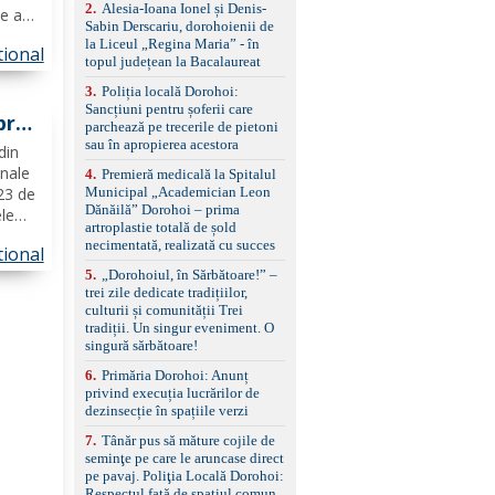
control, asistent
2
.
Alesia-Ioana Ionel și Denis-
e ani,
schimbare bandă și
Sabin Derscariu, dorohoienii de
e
menținere bandă Faruri
la Liceul „Regina Maria” - în
tional
bi-xenon adaptive cu
topul județean la Bacalaureat
funcție Cornering,
saje
3
.
Poliția locală Dorohoi:
asistent fază lungă
Sancțiuni pentru șoferii care
automată , lumini de zi
pra
parchează pe trecerile de pietoni
LED, proiectoare ceață
sau în apropierea acestora
LED, spălătoare faruri
din
Senzori parcare
inale
4
.
Premieră medicală la Spitalul
față/spate, cameră
Municipal „Academician Leon
 23 de
marșarier Keyless entry
Dănăilă” Dorohoi – prima
le
& start, geamuri electrice
artroplastie totală de șold
față/spate, oglinzi
n
necimentată, realizată cu succes
tional
electrice, încălzite și
rabatabile Sistem hands-
5
.
„Dorohoiul, în Sărbătoare!” –
at la
free, Bluetooth, USB
trei zile dedicate tradițiilor,
Sistem start/stop, frână
culturii și comunității Trei
de parcare electrică,
tradiții. Un singur eveniment. O
anvelope vară runflat
singură sărbătoare!
Control presiune pneuri,
6
.
Primăria Dorohoi: Anunț
filtru de particule,
privind execuția lucrărilor de
standard Euro 6 Trapă
dezinsecție în spațiile verzi
panoramică, geamuri
spate fumurii Carlig de
7
.
Tânăr pus să măture cojile de
remorcare Bonus: -
seminţe pe care le aruncase direct
Covorașe textile montate
pe pavaj. Poliţia Locală Dorohoi:
pe mașină. -Ofer și un
Respectul față de spațiul comun