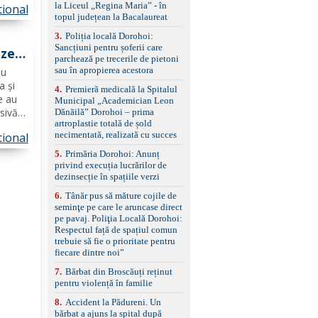
la Liceul „Regina Maria” - în
tional
împreună cu un set de
te de
topul județean la Bacalaureat
anvelope de iarnă.
ă
3
.
Poliția locală Dorohoi:
Sancțiuni pentru șoferii care
zei
parchează pe trecerile de pietoni
sau în apropierea acestora
au
a și
4
.
Premieră medicală la Spitalul
e au
Municipal „Academician Leon
sivă.
Dănăilă” Dorohoi – prima
artroplastie totală de șold
are de
necimentată, realizată cu succes
tional
ul
5
.
Primăria Dorohoi: Anunț
privind execuția lucrărilor de
dezinsecție în spațiile verzi
6
.
Tânăr pus să măture cojile de
seminţe pe care le aruncase direct
pe pavaj. Poliţia Locală Dorohoi:
Respectul față de spațiul comun
trebuie să fie o prioritate pentru
fiecare dintre noi”
7
.
Bărbat din Broscăuți reținut
pentru violență în familie
8
.
Accident la Pădureni. Un
bărbat a ajuns la spital după