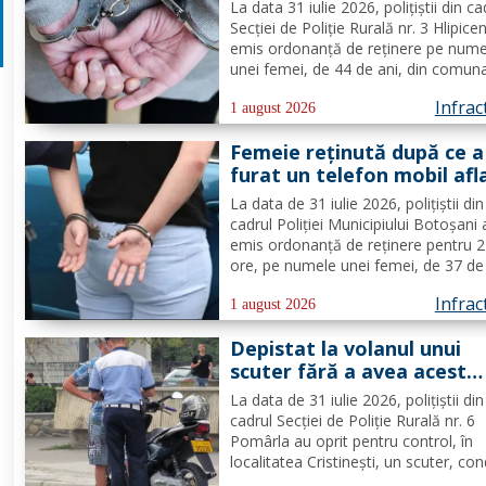
protecție și distrugere
La data 31 iulie 2026, polițiștii din ca
Secției de Poliție Rurală nr. 3 Hlipice
emis ordonanță de reținere pe nume
unei femei, de 44 de ani, din comun
Lunca, cercetată pentru comiterea
Infrac
infracțiunilor de încălcarea ordinului
1 august 2026
protecție și distrugere. În urma
Femeie reținută după ce a
probatoriului administrat,...
furat un telefon mobil afl
într-un autoturism parcat
La data de 31 iulie 2026, polițiștii din
zona Pieței Centrale
cadrul Poliției Municipiului Botoșani
emis ordonanță de reținere pentru 
ore, pe numele unei femei, de 37 de 
din municipiul Botoșani, cercetată p
Infrac
comiterea infracțiunii de furt. În urm
1 august 2026
probatoriului administrat, s-a stabilit
Depistat la volanul unui
faptul că, la...
scuter fără a avea acest
drept
La data de 31 iulie 2026, polițiștii din
cadrul Secției de Poliție Rurală nr. 6
Pomârla au oprit pentru control, în
localitatea Cristinești, un scuter, co
de către un tânăr, din comuna Geor