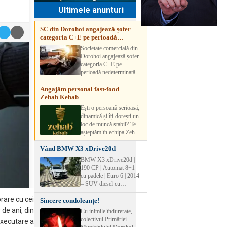
Ultimele anunturi
SC din Dorohoi angajează șofer
categoria C+E pe perioadă
nedeterminată
Societate comercială din
Dorohoi angajează șofer
categoria C+E pe
perioadă nedeterminată.
Candidatul trebuie să
Angajăm personal fast-food –
aibă experiență și atestat
Zehab Kebab
transport marfă. Pentru
detalii, vă rog să sunați la
Ești o persoană serioasă,
numărul de telefon.
dinamică și îți dorești un
loc de muncă stabil? Te
așteptăm în echipa Zehab
Kebab! Posturi
Vând BMW X3 xDrive20d
disponibile: -
SHAORMAR AJUTOR
BMW X3 xDrive20d |
BUCATAR 2/posturi -
190 CP | Automat 8+1
LUCRATOR
cu padele | Euro 6 | 2014
COMERCIAL
– SUV diesel cu
VANZATOR /2 posturi
tracțiune integrală,
OFERIM : Contract de
orare cu cei
Sincere condoleanțe!
perfect pentru cei care
muncă Program flexibil
doresc performanță,
 de ani, din
Cu inimile îndurerate,
Salariu motivant, în
confort și siguranță în
colectivul Primăriei
executare a
funcție de experienț
orice condiții.