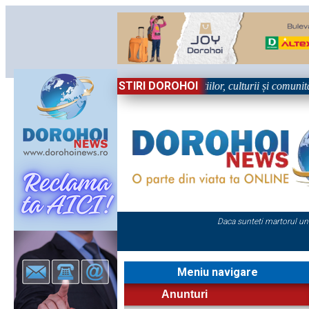
STIRI DOROHOI
în Sărbătoare!” – trei zile dedicate tradițiilor, culturii și comunității 
Daca sunteti martorul un
Meniu navigare
Anunturi