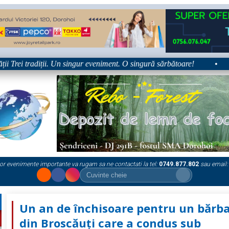
Trei tradiții. Un singur eveniment. O singură sărbătoare!
•
Pla
or evenimente importante va rugam sa ne contactati la tel:
0749.877.802
sau email:
Un an de închisoare pentru un bărb
din Broscăuţi care a condus sub