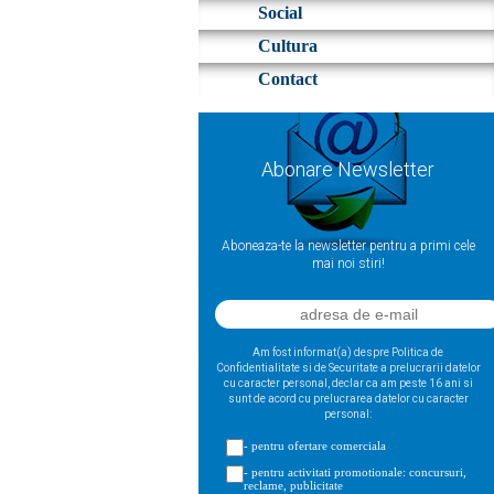
Social
Cultura
Contact
Abonare Newsletter
Aboneaza-te la newsletter pentru a primi cele
mai noi stiri!
Am fost informat(a) despre Politica de
Confidentialitate si de Securitate a prelucrarii datelor
cu caracter personal, declar ca am peste 16 ani si
sunt de acord cu prelucrarea datelor cu caracter
personal:
- pentru ofertare comerciala
- pentru activitati promotionale: concursuri,
reclame, publicitate