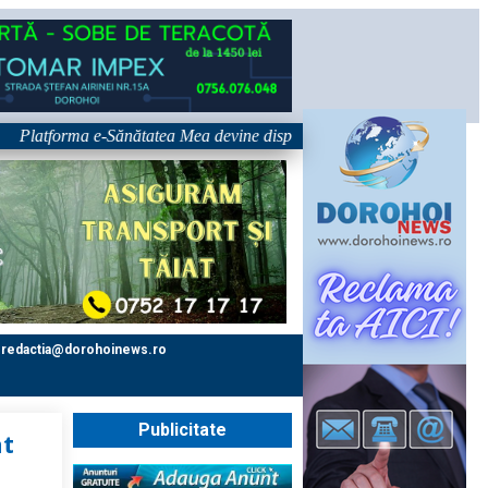
tforma e-Sănătatea Mea devine disponibilă pe 1 septembrie: pacientul dev
redactia@dorohoinews.ro
Publicitate
at