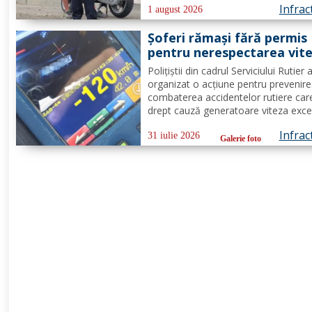
Infrac
Enescu. În urma verificărilor efectua
1 august 2026
către polițiști, s-a constatat faptul c
Șoferi rămași fără permis
tânărul nu deține...
pentru nerespectarea vite
legale - FOTO
Polițiștii din cadrul Serviciului Rutier 
organizat o acțiune pentru prevenire
combaterea accidentelor rutiere car
drept cauză generatoare viteza exce
Activitățile s-au desfășurat pe secto
Infrac
drum cu risc ridicat de producere a
31 iulie 2026
Galerie foto
accidentelor rutiere, respectiv, drum
european...