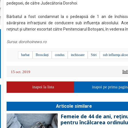
pedepsei, de către Judecătoria Dorohoi.
Bărbatul a fost condamnat la o pedeapsă de 1 an de închiso
săvârşirea infracţiunii de conducere sub influenţa alcoolului. Ac
reţinut şi ulterior escortat către Penitenciarul Botoşani, în vederea în
Sursa:
dorohoinews.ro
barbat
Broscăuți
condus
inchisoare
Stiri
sub influenţa alcoo
Inf
15 oct. 2019
inapoi la lista
inapoi pe prima pagin
Articole similare
Femeie de 44 de ani, rețin
pentru încălcarea ordinulu