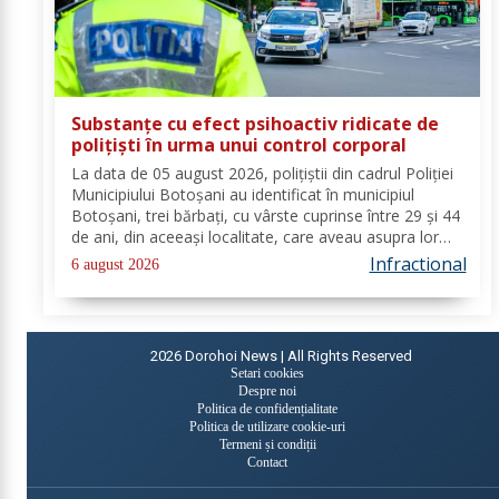
Substanțe cu efect psihoactiv ridicate de
polițiști în urma unui control corporal
La data de 05 august 2026, polițiștii din cadrul Poliției
Municipiului Botoșani au identificat în municipiul
Botoșani, trei bărbați, cu vârste cuprinse între 29 și 44
de ani, din aceeași localitate, care aveau asupra lor
substanțe psihoactive. În urma efectuării controlului
Infractional
6 august 2026
corporal asupra unuia...
2026
Dorohoi News | All Rights Reserved
Setari cookies
Despre noi
Politica de confidențialitate
Politica de utilizare cookie-uri
Termeni și condiții
Contact