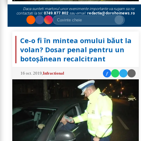
Daca sunteti martorul unor evenimente importante va rugam sa ne
contactati la tel:
0749.877.802
sau email:
redactia@dorohoinews.ro
Ce-o fi în mintea omului băut la
volan? Dosar penal pentru un
botoșănean recalcitrant
f
16 oct. 2019
,
Infractional