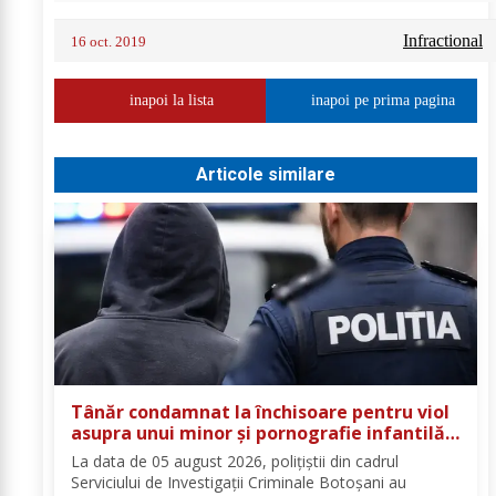
Infractional
16 oct. 2019
inapoi la lista
inapoi pe prima pagina
Articole similare
Tânăr condamnat la închisoare pentru viol
asupra unui minor și pornografie infantilă,
identificat de polițiști
La data de 05 august 2026, polițiștii din cadrul
Serviciului de Investigații Criminale Botoșani au