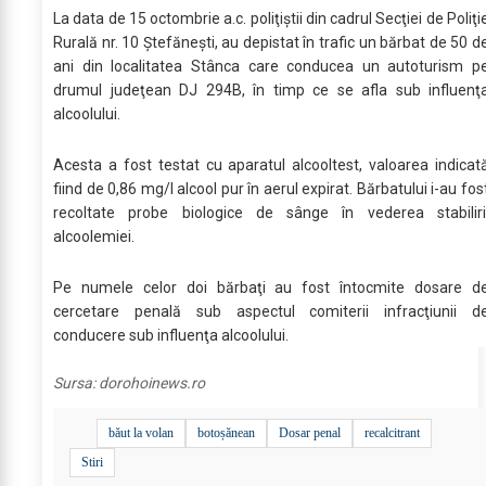
La data de 15 octombrie a.c. poliţiştii din cadrul Secţiei de Poliţi
Rurală nr. 10 Ştefăneşti, au depistat în trafic un bărbat de 50 d
ani din localitatea Stânca care conducea un autoturism p
drumul judeţean DJ 294B, în timp ce se afla sub influenţ
alcoolului.
Acesta a fost testat cu aparatul alcooltest, valoarea indicat
fiind de 0,86 mg/l alcool pur în aerul expirat. Bărbatului i-au fos
recoltate probe biologice de sânge în vederea stabiliri
alcoolemiei.
Pe numele celor doi bărbaţi au fost întocmite dosare d
cercetare penală sub aspectul comiterii infracţiunii d
conducere sub influenţa alcoolului.
Sursa:
dorohoinews.ro
băut la volan
botoșănean
Dosar penal
recalcitrant
Stiri