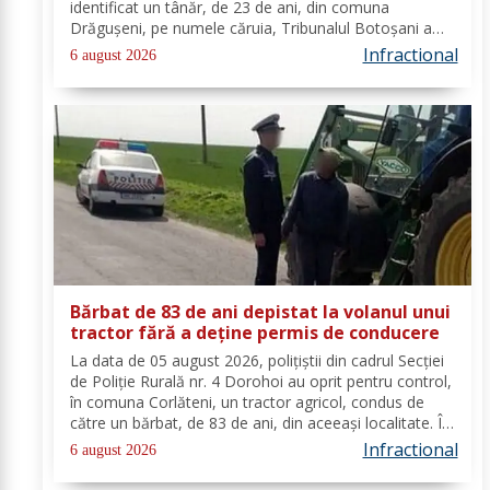
identificat un tânăr, de 23 de ani, din comuna
Drăgușeni, pe numele căruia, Tribunalul Botoșani a
emis un mandat de executare a pedepsei cu
Infractional
6 august 2026
închisoarea. Tânărul a fost condamnat la 4 ani și 5 luni
de...
Bărbat de 83 de ani depistat la volanul unui
tractor fără a deține permis de conducere
La data de 05 august 2026, polițiștii din cadrul Secției
de Poliție Rurală nr. 4 Dorohoi au oprit pentru control,
în comuna Corlăteni, un tractor agricol, condus de
către un bărbat, de 83 de ani, din aceeași localitate. În
urma verificărilor efectuate de către polițiști, s-a
Infractional
6 august 2026
constatat faptul că...