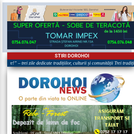
STIRI DOROHOI
re!” – trei zile dedicate tradițiilor, culturii și comunității Trei tradi