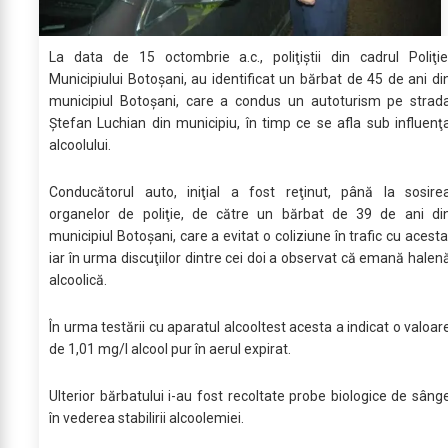
La data de 15 octombrie a.c., poliţiştii din cadrul Poliţie
Municipiului Botoşani, au identificat un bărbat de 45 de ani di
municipiul Botoşani, care a condus un autoturism pe strad
Ştefan Luchian din municipiu, în timp ce se afla sub influenţ
alcoolului.
Conducătorul auto, iniţial a fost reţinut, până la sosire
organelor de poliţie, de către un bărbat de 39 de ani di
municipiul Botoşani, care a evitat o coliziune în trafic cu acesta
iar în urma discuţiilor dintre cei doi a observat că emană halen
alcoolică.
În urma testării cu aparatul alcooltest acesta a indicat o valoar
de 1,01 mg/l alcool pur în aerul expirat.
Ulterior bărbatului i-au fost recoltate probe biologice de sâng
în vederea stabilirii alcoolemiei.