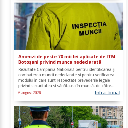
Amenzi de peste 70 mii lei aplicate de ITM
Botoșani privind munca nedeclarată
Rezultate Campania Natională pentru identificarea și
combaterea muncii nedeclarate și pentru verificarea
modului în care sunt respectate prevederile legale
privind securitatea și sănătatea în muncă, de către
angajatorii care desfășoară activități în domeniul
Infractional
6 august 2026
Industria alimentară - cod CAEN 10....