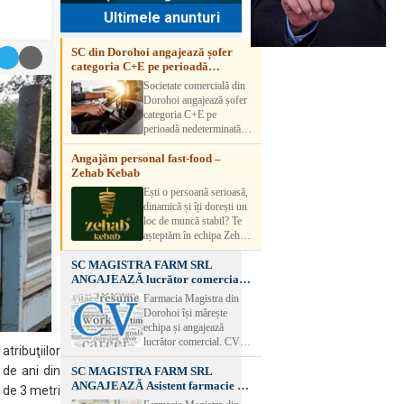
Ultimele anunturi
SC din Dorohoi angajează șofer
categoria C+E pe perioadă
nedeterminată
Societate comercială din
Dorohoi angajează șofer
categoria C+E pe
perioadă nedeterminată.
Candidatul trebuie să
Angajăm personal fast-food –
aibă experiență și atestat
Zehab Kebab
transport marfă. Pentru
detalii, vă rog să sunați la
Ești o persoană serioasă,
numărul de telefon.
dinamică și îți dorești un
loc de muncă stabil? Te
așteptăm în echipa Zehab
Kebab! Posturi
SC MAGISTRA FARM SRL
disponibile: -
ANGAJEAZĂ lucrător comercial –
SHAORMAR AJUTOR
DOROHOI
BUCATAR 2/posturi -
Farmacia Magistra din
LUCRATOR
Dorohoi își mărește
COMERCIAL
echipa și angajează
VANZATOR /2 posturi
lucrător comercial. CV-
atribuţiilor
OFERIM : Contract de
urile se pot depune: * la
muncă Program flexibil
 de ani din
SC MAGISTRA FARM SRL
sediul Farmaciei
Salariu motivant, în
ANGAJEAZĂ Asistent farmacie –
Magistra – Bulevardul
 de 3 metri
funcție de experienț
DOROHOI
Victoriei nr. 23, Dorohoi