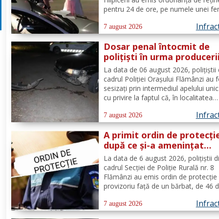
pentru 24 de ore, pe numele unei fe
de 49 de ani, din comuna Todireni,
Infrac
cercetată pentru comiterea infracțiun
7 august 2026
conducerea unui vehicul sub influenț
Dosar penal întocmit de
alcoolului. În urma...
polițiști în urma produceri
unui accidenr. Un șofer be
La data de 06 august 2026, polițiștii 
lovit un cap de pod
cadrul Poliției Orașului Flămânzi au 
sesizați prin intermediul apelului uni
cu privire la faptul că, în localitatea
Flămânzi s-a produs un accident ruti
Infrac
Din verificări a reieșit faptul că, în t
7 august 2026
se deplasa pe strada Tulburea din ora
A primit ordin de protecți
după ce și-a amenințat
partenera printr-o aplicaț
La data de 6 august 2026, polițiștii d
de mesagerie
cadrul Secției de Poliție Rurală nr. 8
Flămânzi au emis ordin de protecție
provizoriu față de un bărbat, de 46 d
pentru faptul că, în timp ce se afla p
Infrac
teritoriul altui stat, și-ar fi amenințat
7 august 2026
partenera, prin intermediul unor me