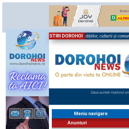
STIRI DOROHOI
l, în Sărbătoare!” – trei zile dedicate tradițiilor, culturii și comunităț
Daca sunteti martorul un
Meniu navigare
Anunturi