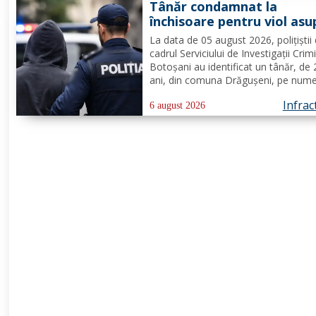
Tânăr condamnat la
transmise...
închisoare pentru viol asu
unui minor și pornografie
La data de 05 august 2026, polițiștii 
infantilă, identificat de
cadrul Serviciului de Investigații Crim
polițiști
Botoșani au identificat un tânăr, de
ani, din comuna Drăgușeni, pe nume
căruia, Tribunalul Botoșani a emis u
Infrac
mandat de executare a pedepsei cu
6 august 2026
închisoarea. Tânărul a fost condamn
4 ani și 5 luni de...