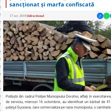
sancționat și marfa confiscată
f
17 oct. 2019
,
Infractional
Poliţiştii din cadrul Poliţiei Municipiului Dorohoi, aflaţi în exercitarea 
de serviciu, miercuri 16 octombrie, au identificat un bărbat de 41
judeţul Suceava, care comercializa pe raza municipiului, o cantitate