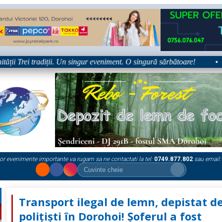
ii Trei tradiții. Un singur eveniment. O singură sărbătoare!
•
or evenimente importante va rugam sa ne contactati la tel:
0749.877.802
sau email:
Transport ilegal de lemn, depistat d
polițiști în Dorohoi! Șoferul a fost