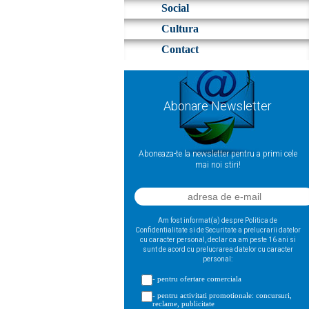
Social
Cultura
Contact
Abonare Newsletter
Aboneaza-te la newsletter pentru a primi cele
mai noi stiri!
Am fost informat(a) despre Politica de
Confidentialitate si de Securitate a prelucrarii datelor
cu caracter personal, declar ca am peste 16 ani si
sunt de acord cu prelucrarea datelor cu caracter
personal:
- pentru ofertare comerciala
- pentru activitati promotionale: concursuri,
reclame, publicitate