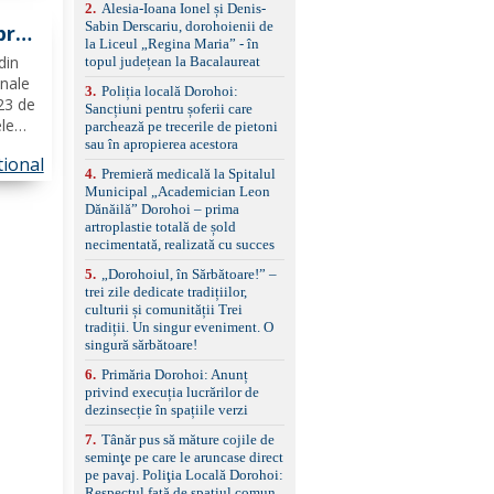
control, asistent
2
.
Alesia-Ioana Ionel și Denis-
schimbare bandă și
Sabin Derscariu, dorohoienii de
pra
menținere bandă Faruri
la Liceul „Regina Maria” - în
bi-xenon adaptive cu
din
topul județean la Bacalaureat
funcție Cornering,
inale
3
.
Poliția locală Dorohoi:
asistent fază lungă
 23 de
Sancțiuni pentru șoferii care
automată , lumini de zi
le
parchează pe trecerile de pietoni
LED, proiectoare ceață
n
sau în apropierea acestora
LED, spălătoare faruri
tional
Senzori parcare
4
.
Premieră medicală la Spitalul
față/spate, cameră
at la
Municipal „Academician Leon
marșarier Keyless entry
Dănăilă” Dorohoi – prima
& start, geamuri electrice
artroplastie totală de șold
față/spate, oglinzi
necimentată, realizată cu succes
electrice, încălzite și
rabatabile Sistem hands-
5
.
„Dorohoiul, în Sărbătoare!” –
free, Bluetooth, USB
trei zile dedicate tradițiilor,
Sistem start/stop, frână
culturii și comunității Trei
de parcare electrică,
tradiții. Un singur eveniment. O
anvelope vară runflat
singură sărbătoare!
Control presiune pneuri,
6
.
Primăria Dorohoi: Anunț
filtru de particule,
privind execuția lucrărilor de
standard Euro 6 Trapă
dezinsecție în spațiile verzi
panoramică, geamuri
spate fumurii Carlig de
7
.
Tânăr pus să măture cojile de
remorcare Bonus: -
seminţe pe care le aruncase direct
Covorașe textile montate
pe pavaj. Poliţia Locală Dorohoi:
pe mașină. -Ofer și un
Respectul față de spațiul comun