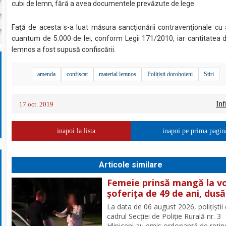
cubi de lemn, fără a avea documentele prevăzute de lege.
Faţă de acesta s-a luat măsura sancţionării contravenţionale cu
cuantum de 5.000 de lei, conform Legii 171/2010, iar cantitatea 
lemnos a fost supusă confiscării.
amenda
confiscat
material lemnos
Polițiști dorohoieni
Stiri
Inf
17 oct. 2019
inapoi la lista
inapoi pe prima pagin
Articole similare
Femeie prinsă mangă la vo
șoferița de 49 de ani, dusă
direct în arest
La data de 06 august 2026, polițiștii 
cadrul Secției de Poliție Rurală nr. 3
Hlipiceni au emis ordonanță de rețin