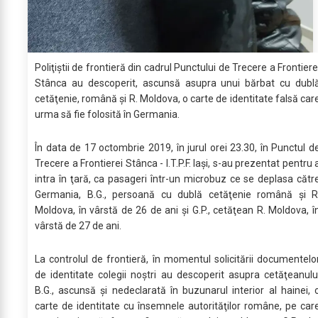
Poliţiştii de frontieră din cadrul Punctului de Trecere a Frontiere
Stânca au descoperit, ascunsă asupra unui bărbat cu dubl
cetăţenie, română şi R. Moldova, o carte de identitate falsă car
urma să fie folosită în Germania.
În data de 17 octombrie 2019, în jurul orei 23.30, în Punctul d
Trecere a Frontierei Stânca - I.T.P.F. Iași, s-au prezentat pentru 
intra în ţară, ca pasageri într-un microbuz ce se deplasa cătr
Germania, B.G., persoană cu dublă cetăţenie română şi R
Moldova, în vârstă de 26 de ani şi G.P., cetăţean R. Moldova, î
vârstă de 27 de ani.
La controlul de frontieră, în momentul solicitării documentelo
de identitate colegii noștri au descoperit asupra cetăţeanulu
B.G., ascunsă și nedeclarată în buzunarul interior al hainei, 
carte de identitate cu însemnele autorităţilor române, pe car