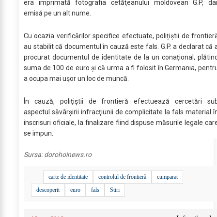
era imprimată fotografia cetăţeanului moldovean G.P, da
emisă pe un alt nume.
Cu ocazia verificărilor specifice efectuate, polițiștii de frontier
au stabilit că documentul în cauză este fals. G.P. a declarat că 
procurat documentul de identitate de la un conațional, plătin
suma de 100 de euro și că urma a fi folosit în Germania, pentr
a ocupa mai ușor un loc de muncă.
În cauză, poliţiştii de frontieră efectuează cercetări su
aspectul săvârşirii infracţiunii de complicitate la fals material î
înscrisuri oficiale, la finalizare fiind dispuse măsurile legale car
se impun.
Sursa:
dorohoinews.ro
carte de identitate
controlul de frontieră
cumparat
descoperit
euro
fals
Stiri