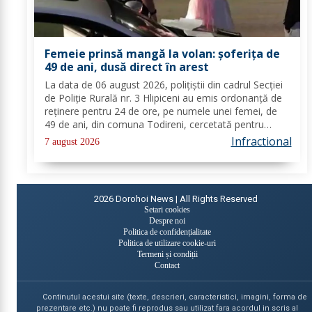
Femeie prinsă mangă la volan: șoferița de
49 de ani, dusă direct în arest
La data de 06 august 2026, polițiștii din cadrul Secției
de Poliție Rurală nr. 3 Hlipiceni au emis ordonanță de
reținere pentru 24 de ore, pe numele unei femei, de
49 de ani, din comuna Todireni, cercetată pentru
comiterea infracțiunii de conducerea unui vehicul sub
Infractional
7 august 2026
influența alcoolului. În urma...
2026
Dorohoi News | All Rights Reserved
Setari cookies
Despre noi
Politica de confidențialitate
Politica de utilizare cookie-uri
Termeni și condiții
Contact
Continutul acestui site (texte, descrieri, caracteristici, imagini, forma de
prezentare etc.) nu poate fi reprodus sau utilizat fara acordul in scris al