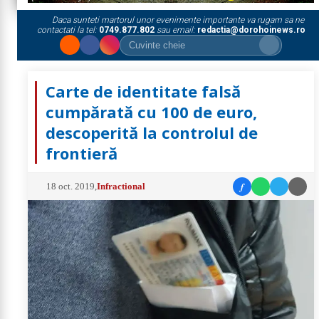
Daca sunteti martorul unor evenimente importante va rugam sa ne
contactati la tel:
0749.877.802
sau email:
redactia@dorohoinews.ro
Carte de identitate falsă
cumpărată cu 100 de euro,
descoperită la controlul de
frontieră
f
18 oct. 2019
,
Infractional