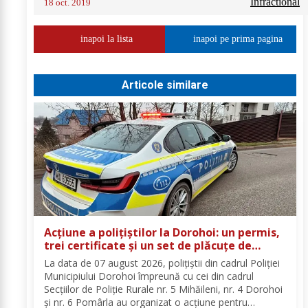
Infractional
18 oct. 2019
inapoi la lista
inapoi pe prima pagina
Articole similare
Acțiune a polițiștilor la Dorohoi: un permis,
trei certificate și un set de plăcuțe de
înmatriculare reținute
La data de 07 august 2026, polițiștii din cadrul Poliției
Municipiului Dorohoi împreună cu cei din cadrul
Secțiilor de Poliție Rurale nr. 5 Mihăileni, nr. 4 Dorohoi
și nr. 6 Pomârla au organizat o acțiune pentru