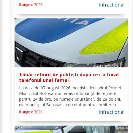
prevenirea și combaterea faptelor de natură penală și
Infractional
8 august 2026
contravențională, verificarea...
Tânăr reținut de polițiști după ce i-a furat
telefonul unei femei
La data de 07 august 2026, polițiștii din cadrul Poliției
Municipiul Botoșani au emis ordonanță de reținere
pentru 24 de ore, pe numele unui tânăr, de 28 de ani,
din municipiul Botoșani, cercetat pentru comiterea
infracțiunii de furt. În urma probatoriului administrat,
Infractional
8 august 2026
s-a stabilit faptul că, în...