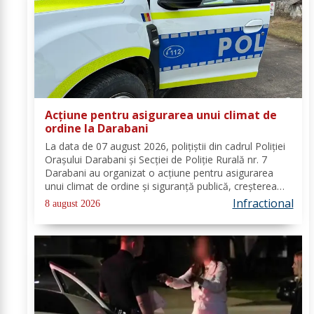
Acțiune pentru asigurarea unui climat de
ordine la Darabani
La data de 07 august 2026, polițiștii din cadrul Poliției
Orașului Darabani și Secției de Poliție Rurală nr. 7
Darabani au organizat o acțiune pentru asigurarea
unui climat de ordine și siguranță publică, creșterea
gradului de siguranță rutieră și combaterea faptelor
Infractional
8 august 2026
antisociale, în localitatea...