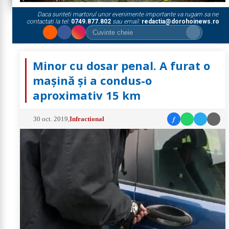
Daca sunteti martorul unor evenimente importante va rugam sa ne
contactati la tel:
0749.877.802
sau email:
redactia@dorohoinews.ro
Minor cu dosar penal. A furat o
mașină și a condus-o
aproximativ 15 km
f
30 oct. 2019
,
Infractional