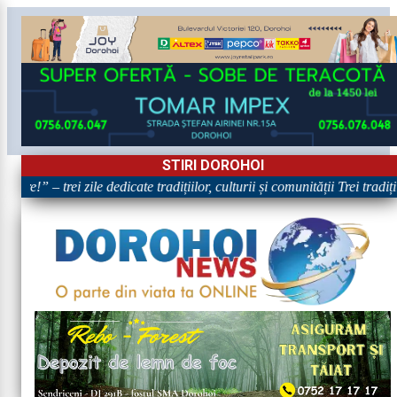
STIRI DOROHOI
re!” – trei zile dedicate tradițiilor, culturii și comunității Trei tradi