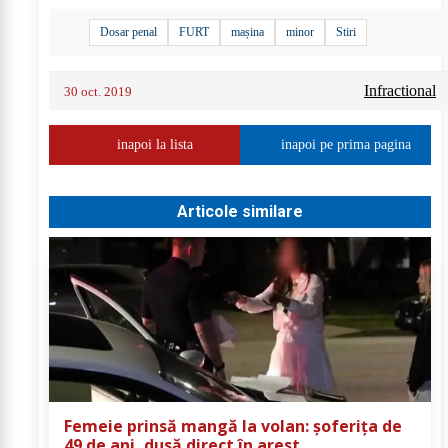
Dosar penal
FURT
mașina
minor
Stiri
Infractional
30 oct. 2019
inapoi la lista
inapoi pe prima pagina
Articole similare
Femeie prinsă mangă la volan: șoferița de
49 de ani, dusă direct în arest