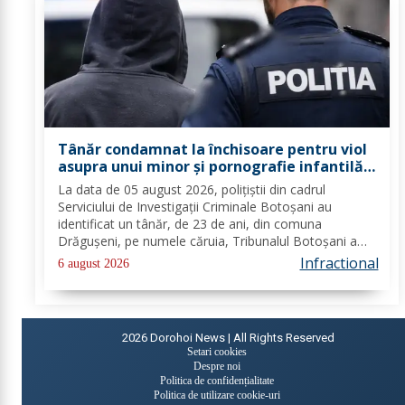
Tânăr condamnat la închisoare pentru viol
asupra unui minor și pornografie infantilă,
identificat de polițiști
La data de 05 august 2026, polițiștii din cadrul
Serviciului de Investigații Criminale Botoșani au
identificat un tânăr, de 23 de ani, din comuna
Drăgușeni, pe numele căruia, Tribunalul Botoșani a
emis un mandat de executare a pedepsei cu
Infractional
6 august 2026
închisoarea. Tânărul a fost condamnat la 4 ani și 5 luni
de...
2026
Dorohoi News | All Rights Reserved
Setari cookies
Despre noi
Politica de confidențialitate
Politica de utilizare cookie-uri