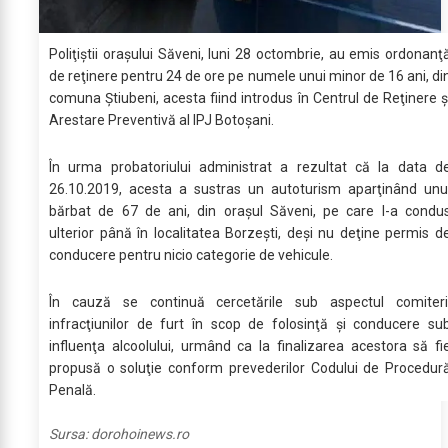
Poliţiştii oraşului Săveni, luni 28 octombrie, au emis ordonanţ
de reţinere pentru 24 de ore pe numele unui minor de 16 ani, di
comuna Ştiubeni, acesta fiind introdus în Centrul de Reţinere ş
Arestare Preventivă al IPJ Botoşani.
În urma probatoriului administrat a rezultat că la data d
26.10.2019, acesta a sustras un autoturism aparţinând unu
bărbat de 67 de ani, din oraşul Săveni, pe care l-a condu
ulterior până în localitatea Borzeşti, deşi nu deţine permis d
conducere pentru nicio categorie de vehicule.
În cauză se continuă cercetările sub aspectul comiteri
infracţiunilor de furt în scop de folosinţă şi conducere su
influenţa alcoolului, urmând ca la finalizarea acestora să fi
propusă o soluţie conform prevederilor Codului de Procedur
Penală.
Sursa:
dorohoinews.ro