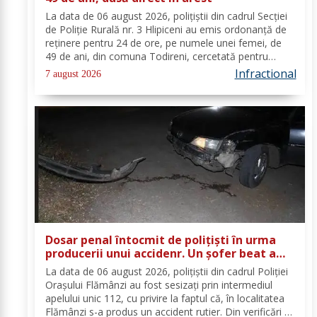
La data de 06 august 2026, polițiștii din cadrul Secției
de Poliție Rurală nr. 3 Hlipiceni au emis ordonanță de
reținere pentru 24 de ore, pe numele unei femei, de
49 de ani, din comuna Todireni, cercetată pentru
comiterea infracțiunii de conducerea unui vehicul sub
Infractional
7 august 2026
influența alcoolului. În urma...
Dosar penal întocmit de polițiști în urma
producerii unui accidenr. Un șofer beat a
lovit un cap de pod
La data de 06 august 2026, polițiștii din cadrul Poliției
Orașului Flămânzi au fost sesizați prin intermediul
apelului unic 112, cu privire la faptul că, în localitatea
Flămânzi s-a produs un accident rutier. Din verificări a