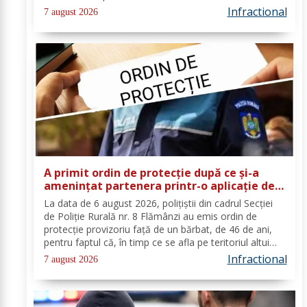
reieșit faptul că, în timp ce se deplasa pe strada
Infractional
7 august 2026
Tulburea din orașul...
A primit ordin de protecție după ce și-a
amenințat partenera printr-o aplicație de
mesagerie
La data de 6 august 2026, polițiștii din cadrul Secției
de Poliție Rurală nr. 8 Flămânzi au emis ordin de
protecție provizoriu față de un bărbat, de 46 de ani,
pentru faptul că, în timp ce se afla pe teritoriul altui
stat, și-ar fi amenințat partenera, prin intermediul unor
Infractional
7 august 2026
mesaje transmise...