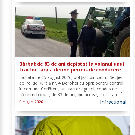
de...
Bărbat de 83 de ani depistat la volanul unui
tractor fără a deține permis de conducere
La data de 05 august 2026, polițiștii din cadrul Secției
de Poliție Rurală nr. 4 Dorohoi au oprit pentru control,
în comuna Corlăteni, un tractor agricol, condus de
către un bărbat, de 83 de ani, din aceeași localitate. În
urma verificărilor efectuate de către polițiști, s-a
Infractional
6 august 2026
constatat faptul că...