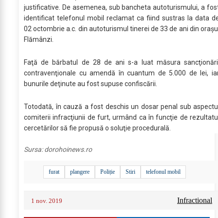
justificative. De asemenea, sub bancheta autoturismului, a fos
identificat telefonul mobil reclamat ca fiind sustras la data d
02 octombrie a.c. din autoturismul tinerei de 33 de ani din oraşu
Flămânzi.
Faţă de bărbatul de 28 de ani s-a luat măsura sancţionări
contravenţionale cu amendă în cuantum de 5.000 de lei, ia
bunurile deţinute au fost supuse confiscării.
Totodată, în cauză a fost deschis un dosar penal sub aspectu
comiterii infracţiunii de furt, urmând ca în funcţie de rezultatu
cercetărilor să fie propusă o soluţie procedurală.
Sursa:
dorohoinews.ro
furat
plangere
Poliție
Stiri
telefonul mobil
Infractional
1 nov. 2019