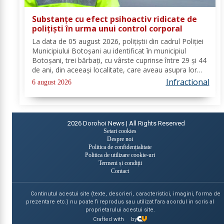
Substanțe cu efect psihoactiv ridicate de
polițiști în urma unui control corporal
La data de 05 august 2026, polițiștii din cadrul Poliției
Municipiului Botoșani au identificat în municipiul
Botoșani, trei bărbați, cu vârste cuprinse între 29 și 44
de ani, din aceeași localitate, care aveau asupra lor
substanțe psihoactive. În urma efectuării controlului
Infractional
6 august 2026
corporal asupra unuia...
2026
Dorohoi News | All Rights Reserved
Setari cookies
Despre noi
Politica de confidențialitate
Politica de utilizare cookie-uri
Termeni și condiții
Contact
Continutul acestui site (texte, descrieri, caracteristici, imagini, forma de
prezentare etc.) nu poate fi reprodus sau utilizat fara acordul in scris al
proprietarului acestui site.
Crafted with
by