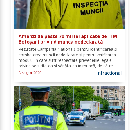
Amenzi de peste 70 mii lei aplicate de ITM
Botoșani privind munca nedeclarată
Rezultate Campania Natională pentru identificarea și
combaterea muncii nedeclarate și pentru verificarea
modului în care sunt respectate prevederile legale
privind securitatea și sănătatea în muncă, de către
angajatorii care desfășoară activități în domeniul
Infractional
6 august 2026
Industria alimentară - cod CAEN 10....