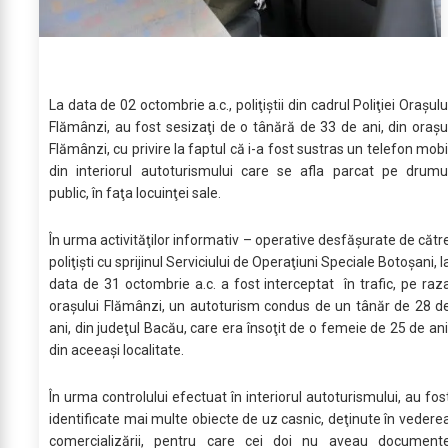
La data de 02 octombrie a.c., poliţiştii din cadrul Poliţiei Oraşulu
Flămânzi, au fost sesizaţi de o tânără de 33 de ani, din oraşu
Flămânzi, cu privire la faptul că i-a fost sustras un telefon mobi
din interiorul autoturismului care se afla parcat pe drumu
public, în faţa locuinţei sale.
În urma activităţilor informativ – operative desfăşurate de cătr
poliţişti cu sprijinul Serviciului de Operaţiuni Speciale Botoşani, l
data de 31 octombrie a.c. a fost interceptat în trafic, pe raz
oraşului Flămânzi, un autoturism condus de un tânăr de 28 d
ani, din judeţul Bacău, care era însoţit de o femeie de 25 de ani
din aceeaşi localitate.
În urma controlului efectuat în interiorul autoturismului, au fos
identificate mai multe obiecte de uz casnic, deţinute în vedere
comercializării, pentru care cei doi nu aveau document