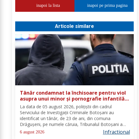
inapoi la lista
inapoi pe prima pagina
Articole similare
Tânăr condamnat la închisoare pentru viol
asupra unui minor și pornografie infantilă,
identificat de polițiști
La data de 05 august 2026, polițiștii din cadrul
Serviciului de Investigații Criminale Botoșani au
identificat un tânăr, de 23 de ani, din comuna
Drăgușeni, pe numele căruia, Tribunalul Botoșani a
emis un mandat de executare a pedepsei cu
Infractional
6 august 2026
închisoarea. Tânărul a fost condamnat la 4 ani și 5 luni