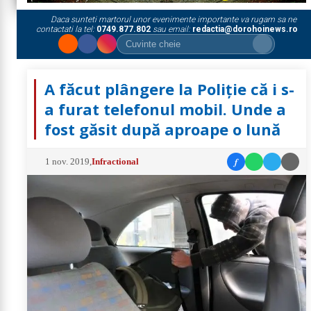
Daca sunteti martorul unor evenimente importante va rugam sa ne
contactati la tel:
0749.877.802
sau email:
redactia@dorohoinews.ro
A făcut plângere la Poliţie că i s-
a furat telefonul mobil. Unde a
fost găsit după aproape o lună
f
1 nov. 2019
,
Infractional