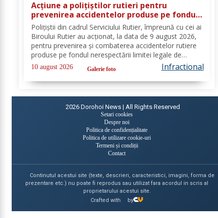
Acțiune a polițiștilor rutieri pentru
prevenirea accidentelor produse pe fondul
vitezei excesive. 20 de permise de
Polițiștii din cadrul Serviciului Rutier, împreună cu cei ai
conducere reținute
Biroului Rutier au acționat, la data de 9 august 2026,
pentru prevenirea și combaterea accidentelor rutiere
produse pe fondul nerespectării limitei legale de
viteză. Astfel, activitățile s-au desfășurat pe sectoarele
Infractional
10 august 2026
Galerie foto
de drum identificate...
2026
Dorohoi News | All Rights Reserved
Setari cookies
Despre noi
Politica de confidențialitate
Politica de utilizare cookie-uri
Termeni și condiții
Contact
Continutul acestui site (texte, descrieri, caracteristici, imagini, forma de
prezentare etc.) nu poate fi reprodus sau utilizat fara acordul in scris al
proprietarului acestui site.
Crafted with
by