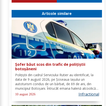
Articole similare
Șofer băut scos din trafic de polițiștii
botoșăneni
Polițiștii din cadrul Serviciului Rutier au identificat, la
data de 9 august 2026, pe Șoseaua Iașului un
autoturism condus de un bărbat, de 69 de ani, din
municipiul Botoșani. Întrucât emana halenă alcoolică
a fost testat cu aparatul etilotest, valoarea rezultată
Infractional
10 august 2026
fiind de 0,93 mg/l alcool pur în...