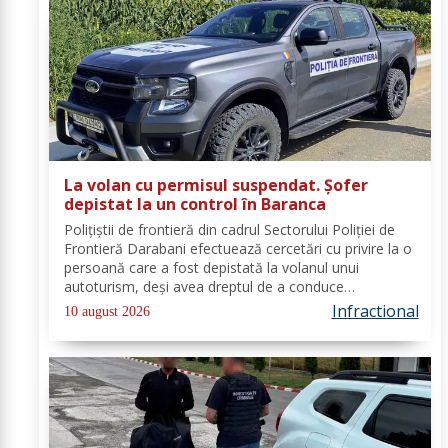
La volan cu permisul suspendat. Șofer
depistat la un control în Baranca
Poliţiştii de frontieră din cadrul Sectorului Poliției de
Frontieră Darabani efectuează cercetări cu privire la o
persoană care a fost depistată la volanul unui
autoturism, deşi avea dreptul de a conduce
suspendat. În data de 08 august a.c., în jurul orei
Infractional
10 august 2026
08.30, polițiști de frontieră din cadrul...