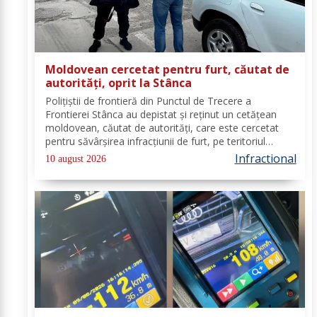
Moldovean cercetat pentru furt, căutat de
autorități, oprit la Stânca
Poliţiştii de frontieră din Punctul de Trecere a
Frontierei Stânca au depistat şi reţinut un cetățean
moldovean, căutat de autorităţi, care este cercetat
pentru săvârşirea infracţiunii de furt, pe teritoriul
Germaniei. În ziua de 08 august a.c, în jurul orei 14.00,
Infractional
10 august 2026
în Punctul de Trecere a...