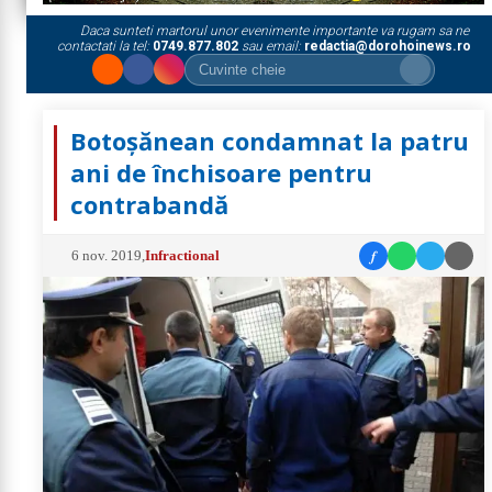
Daca sunteti martorul unor evenimente importante va rugam sa ne
contactati la tel:
0749.877.802
sau email:
redactia@dorohoinews.ro
Botoșănean condamnat la patru
ani de închisoare pentru
contrabandă
f
6 nov. 2019
,
Infractional