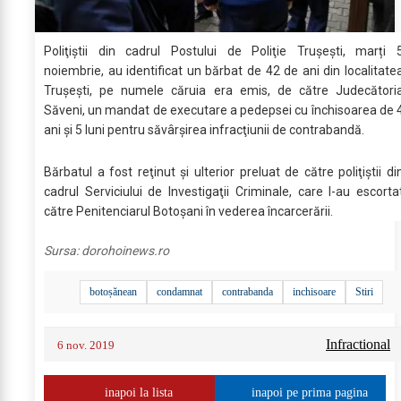
Poliţiştii din cadrul Postului de Poliţie Truşeşti, marți 
noiembrie, au identificat un bărbat de 42 de ani din localitate
Truşeşti, pe numele căruia era emis, de către Judecători
Săveni, un mandat de executare a pedepsei cu închisoarea de 
ani şi 5 luni pentru săvârşirea infracţiunii de contrabandă.
Bărbatul a fost reţinut şi ulterior preluat de către poliţiştii di
cadrul Serviciului de Investigaţii Criminale, care l-au escorta
către Penitenciarul Botoşani în vederea încarcerării.
Sursa:
dorohoinews.ro
botoșănean
condamnat
contrabanda
inchisoare
Stiri
Infractional
6 nov. 2019
inapoi la lista
inapoi pe prima pagina