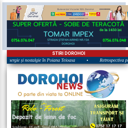
STIRI DOROHOI
: Energie și nostalgie în Poiana Teioasa
•
Retrospectiva prim